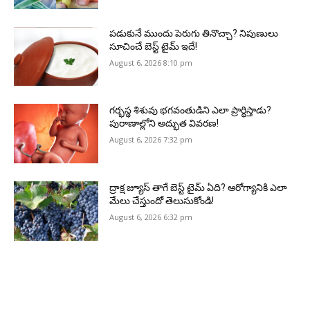
పడుకునే ముందు పెరుగు తినొచ్చా? నిపుణులు
సూచించే బెస్ట్ టైమ్ ఇదే!
August 6, 2026 8:10 pm
గర్భస్థ శిశువు భగవంతుడిని ఎలా ప్రార్థిస్తాడు?
పురాణాల్లోని అద్భుత వివరణ!
August 6, 2026 7:32 pm
ద్రాక్ష జ్యూస్ తాగే బెస్ట్ టైమ్ ఏది? ఆరోగ్యానికి ఎలా
మేలు చేస్తుందో తెలుసుకోండి!
August 6, 2026 6:32 pm