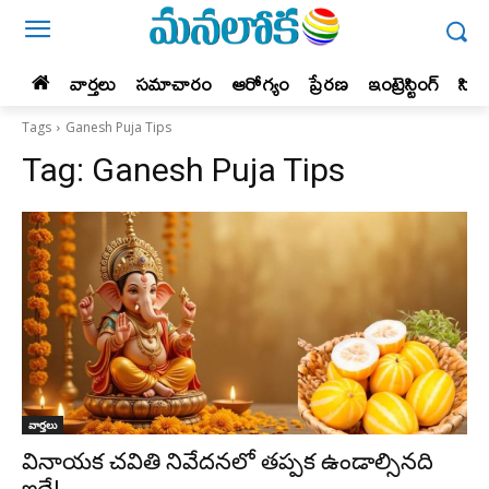
వార్తలు
సమాచారం
ఆరోగ్యం
ప్రేర‌ణ‌
ఇంట్రెస్టింగ్‌
సిన
Tags
Ganesh Puja Tips
Tag:
Ganesh Puja Tips
వార్తలు
వినాయక చవితి నివేదనలో తప్పక ఉండాల్సినది