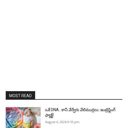
MOST READ
ఒకే DNA.. కానీ వేర్వేరు వేలిముద్రలు..ఇంట్రెస్టింగ్
ఫ్యాక్ట్!
August 6, 2026 9:10 pm