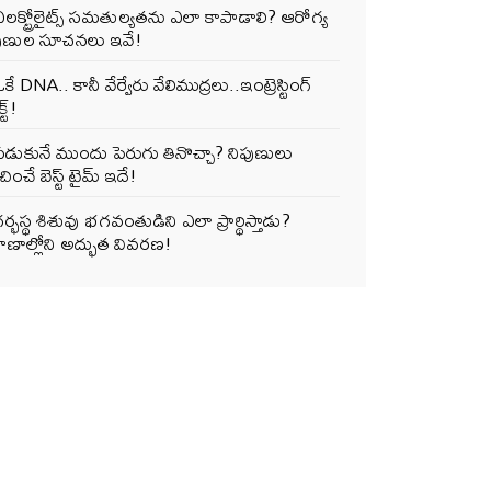
లక్ట్రోలైట్స్ సమతుల్యతను ఎలా కాపాడాలి? ఆరోగ్య
పుణుల సూచనలు ఇవే!
కే DNA.. కానీ వేర్వేరు వేలిముద్రలు..ఇంట్రెస్టింగ్
్ట్!
పడుకునే ముందు పెరుగు తినొచ్చా? నిపుణులు
ించే బెస్ట్ టైమ్ ఇదే!
ర్భస్థ శిశువు భగవంతుడిని ఎలా ప్రార్థిస్తాడు?
ాణాల్లోని అద్భుత వివరణ!