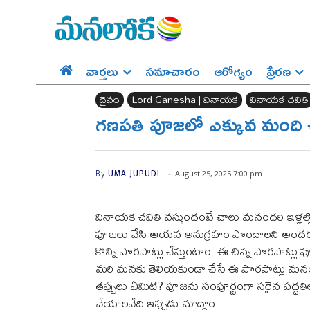
వార్తలు
సమాచారం
ఆరోగ్యం
ప్రేర‌ణ‌
దైవం
Lord Ganesha | వినాయక
వినాయక చవితి
గణపతి పూజలో ఎక్కువ మంది చే
-
August 25, 2025 7:00 pm
By
UMA JUPUDI
వినాయక చవితి వస్తుందంటే చాలు మనందరి ఇళ్లల్లో 
పూజలు చేసి ఆయన అనుగ్రహం పొందాలని అందరం 
కొన్ని పొరపాట్లు చేస్తుంటాం. ఈ చిన్న పొరపాట్ల
మరి మనకు తెలియకుండా చేసే ఈ పొరపాట్లు మనం 
తప్పులు ఏమిటి? పూజను సంపూర్ణంగా సరైన పద్ధత
చేయాలనేది ఇప్పుడు చూద్దాం..