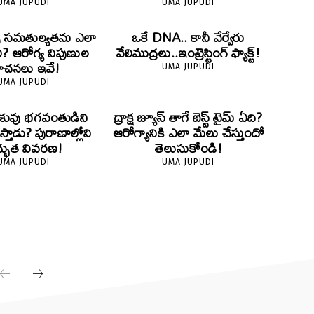
UMA JUPUDI
UMA JUPUDI
ైట్స్ సమతుల్యతను ఎలా
ఒకే DNA.. కానీ వేర్వేరు
ి? ఆరోగ్య నిపుణుల
వేలిముద్రలు..ఇంట్రెస్టింగ్ ఫ్యాక్ట్!
ూచనలు ఇవే!
UMA JUPUDI
UMA JUPUDI
 శిశువు భగవంతుడిని
ద్రాక్ష జ్యూస్ తాగే బెస్ట్ టైమ్ ఏది?
థిస్తాడు? పురాణాల్లోని
ఆరోగ్యానికి ఎలా మేలు చేస్తుందో
్భుత వివరణ!
తెలుసుకోండి!
UMA JUPUDI
UMA JUPUDI