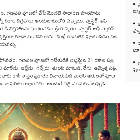
ఎ
ని
టాం. గణపతి పూజలో చేసే మొదటి సాధారణ పొరపాటు
నో రకాల విగ్రహాలు అందుబాటులోకి వచ్చాయి. ప్లాస్టర్ ఆఫ్
ఒ
ుడి విగ్రహాలను పూజించడం శ్రేయస్కరం. ప్లాస్టర్ ఆఫ్ ప్యారిస్
ఫ్యాక
స్త్రక్తంగా కూడా మంచివి కాదు. మట్టి గణపతిని పూజించడం వల్ల
ేయవచ్చు.
సూచ
లేకపోవడం. గణపతి పూజలో గణేశుడికి ఇష్టమైన 21 రకాల పత్రి
గ
, జిల్లేడు, గన్నేరు, తులసి మామిడి, రేగు, ఉమ్మెత్త పత్రి.
పుర
రు కానీ శాస్త్రం ప్రకారం వినాయకుడి తులసి ఆకులతో పూజ
పూజా ఫలితం లభించదు. అందుకే పత్రి ఎంచుకునేటప్పుడు