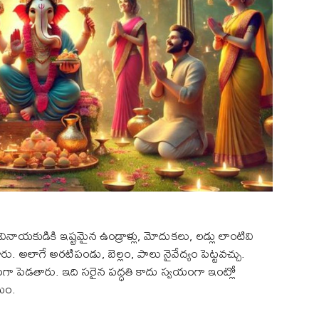
నాయకుడికి ఇష్టమైన ఉండ్రాళ్లు, మోదుకలు, లడ్లు లాంటివి
ు. అలాగే అరటిపండు, బెల్లం, పాలు నైవేద్యం పెట్టవచ్చు.
యంగా పెడతారు. ఇది సరైన పద్ధతి కాదు స్వయంగా ఇంట్లో
తమం.