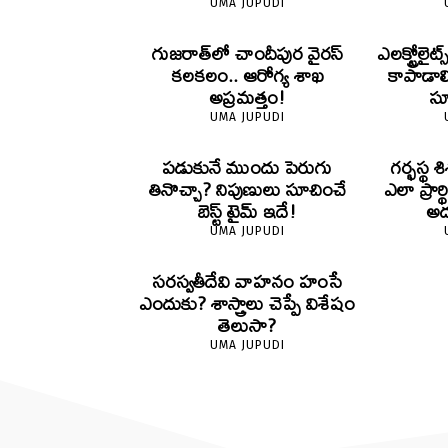
UMA JUPUDI
గుజరాత్‌లో చాందీపుర వైరస్
ఎలక్ట్రోల
కలకలం.. ఆరోగ్య శాఖ
కాపాడాల
అప్రమత్తం!
స
UMA JUPUDI
పడుకునే ముందు పెరుగు
గర్భస్థ
తినొచ్చా? నిపుణులు సూచించే
ఎలా ప్రార్
బెస్ట్ టైమ్ ఇదే!
అద
UMA JUPUDI
సరస్వతీదేవి వాహనం హంసే
ఎందుకు? శాస్త్రాలు చెప్పే విశేషం
తెలుసా?
UMA JUPUDI