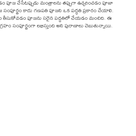
ం పూజ చేసేటప్పుడు మంత్రాలను తప్పుగా ఉచ్చరించడం పూజా
 సంపూర్ణం కాదు గణపతి పూజని ఒక పద్ధతి ప్రకారం చేయాలి.
ం తీసుకోవడం పూజను సరైన పద్ధతిలో చేయడం మంచిది. ఈ
గ్రహం సంపూర్ణంగా లభిస్తుంది అని పురాణాలు చెబుతున్నాయి.