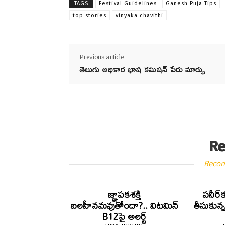
TAGS
Festival Guidelines
Ganesh Puja Tips
top stories
vinyaka chavithi
Previous article
తెలుగు అధికార భాష కమిషన్ పేరు మార్పు
Re
Reco
జ్ఞాపకశక్తి
పనీర్‌క
బలహీనమవుతోందా?.. విటమిన్
తీసుకున
B12పై అలర్ట్