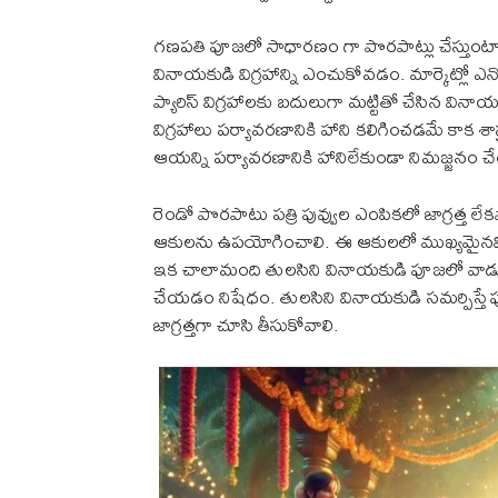
గణపతి పూజలో సాధారణం గా పొరపాట్లు చేస్తుం
వినాయకుడి విగ్రహాన్ని ఎంచుకోవడం. మార్కెట్లో ఎన్
ప్యారిస్ విగ్రహాలకు బదులుగా మట్టితో చేసిన వినాయక
విగ్రహాలు పర్యావరణానికి హాని కలిగించడమే కాక శా
ఆయన్ని పర్యావరణానికి హానిలేకుండా నిమజ్జనం చ
రెండో పొరపాటు పత్రి పువ్వుల ఎంపికలో జాగ్రత్త 
ఆకులను ఉపయోగించాలి. ఈ ఆకులలో ముఖ్యమైనవి మారేడు
ఇక చాలామంది తులసిని వినాయకుడి పూజలో వాడుతా
చేయడం నిషేధం. తులసిని వినాయకుడి సమర్పిస్తే 
జాగ్రత్తగా చూసి తీసుకోవాలి.