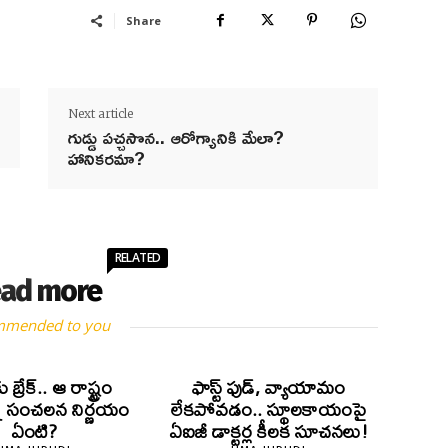
Share
Next article
గుడ్డు పచ్చసొన.. ఆరోగ్యానికి మేలా?
హానికరమా?
RELATED
ad more
mmended to you
ు బ్రేక్.. ఆ రాష్ట్రం
ఫాస్ట్ ఫుడ్, వ్యాయామం
్న సంచలన నిర్ణయం
లేకపోవడం.. స్థూలకాయంపై
ఏంటి?
ఏఐజీ డాక్టర్ల కీలక సూచనలు!