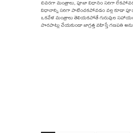
చివరగా మంత్రాలు, పూజా విధానం సరిగా లేకపోవడ
విధానాన్ని సరిగా పాటించకపోవడం వల్ల కూడా పూజ
ఒకవేళ మంత్రాలు తెలియకపోతే గురువుల సహాయ
పొరపాట్లు చేయకుండా జాగ్రత్త వహిస్తే గణపతి అను