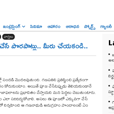
ఇంట్రెస్టింగ్‌
సినిమా
ఆహారం
ఆరాధన
స్పోర్ట్స్‌
గ్యాలరీ
వార్తలు
సే పొరపాట్లు.. మీరు చేయకండి..
L
అలర
ప
ని
సందడి మొదలవుతుంది. గణపతిని ప్రతిష్టించి ప్రత్యేకంగా
కోరుకుంటాం. అయితే పూజ చేసేటప్పుడు తెలియకుండానే
స్థ
ు పూజాఫలాలను ప్రభావితం చేస్తాయని మన పెద్దలు చెబుతుంటారు.
ఎలా సరిదిద్దుకోవాలి. అసలు ఈ పూజలో ఎక్కువగా చేసే
ిలో నిర్వహించి ఆ గణనాథుడి అనుగ్రహం పొందాలంటే ఏం
అప్