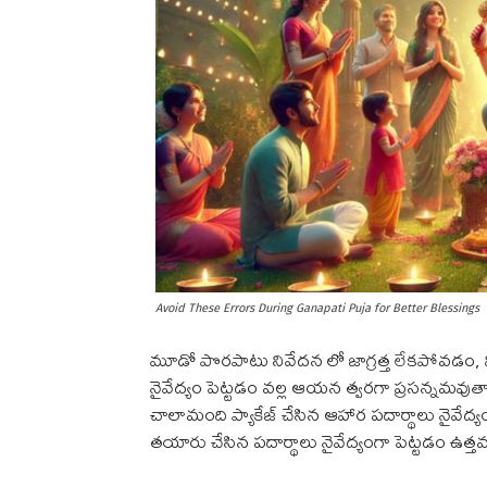
Avoid These Errors During Ganapati Puja for Better Blessings
మూడో పొరపాటు నివేదన లో జాగ్రత్త లేకపోవడం, వి
నైవేద్యం పెట్టడం వల్ల ఆయన త్వరగా ప్రసన్నమవుతార
చాలామంది ప్యాకేజ్ చేసిన ఆహార పదార్థాలు నైవేద్
తయారు చేసిన పదార్థాలు నైవేద్యంగా పెట్టడం ఉత్