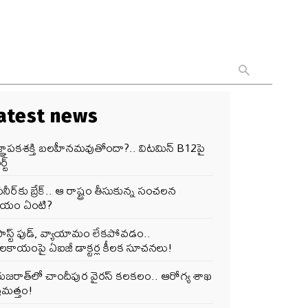
atest news
జ్ఞాపకశక్తి బలహీనమవుతోందా?.. విటమిన్ B12పై
్ట్
నీర్‌కు బ్రేక్.. ఆ రాష్ట్రం తీసుకున్న సంచలన
ర్ణయం ఏంటి?
ఫాస్ట్ ఫుడ్, వ్యాయామం లేకపోవడం..
ూలకాయంపై ఏఐజీ డాక్టర్ల కీలక సూచనలు!
గుజరాత్‌లో చాందీపుర వైరస్ కలకలం.. ఆరోగ్య శాఖ
రమత్తం!