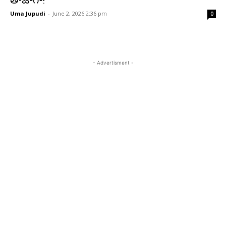
తాజాగా!
Uma Jupudi
-
June 2, 2026 2:36 pm
0
- Advertisment -