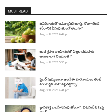
MOST READ
ఉసిరికాయతో ఇమ్యూనిటీ బూస్ట్‌.. రోజూ తింటే
శరీరానికి ఏమవుతుందో తెలుసా?
August 8, 2026 6:44 pm
బుధ గ్రహం బలహీనతతో పిల్లల చదువుకు
ఆటంకాలా? నిజమెంత ?
August 8, 2026 5:30 pm
ఫైబర్‌ పుష్కలంగా ఉండే ఈ కూరగాయలు తింటే
మలబద్ధకం సమస్య తగ్గొచ్చు!
August 8, 2026 4:41 pm
జ్ఞాపకశక్తి బలహీనమవుతోందా?.. విటమిన్ B12పై