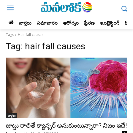
వార్తలు
సమాచారం
ఆరోగ్యం
ప్రేర‌ణ‌
ఇంట్రెస్టింగ్‌
సిన
Tags
Hair fall causes
Tag:
hair fall causes
వార్తలు
జుట్టు రాలితే క్యాన్సర్ అనుకుంటున్నారా? నిజం ఇదే!