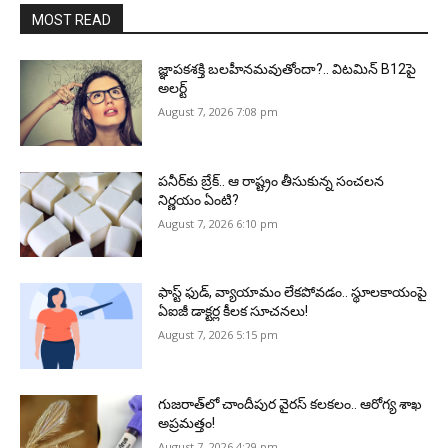
MOST READ
జ్ఞాపకశక్తి బలహీనమవుతోందా?.. విటమిన్ B12పై
అలర్ట్
August 7, 2026 7:08 pm
పనీర్‌కు బ్రేక్.. ఆ రాష్ట్రం తీసుకున్న సంచలన
నిర్ణయం ఏంటి?
August 7, 2026 6:10 pm
ఫాస్ట్ ఫుడ్, వ్యాయామం లేకపోవడం.. స్థూలకాయంపై
ఏఐజీ డాక్టర్ల కీలక సూచనలు!
August 7, 2026 5:15 pm
గుజరాత్‌లో చాందీపుర వైరస్ కలకలం.. ఆరోగ్య శాఖ
అప్రమత్తం!
August 7, 2026 4:29 pm