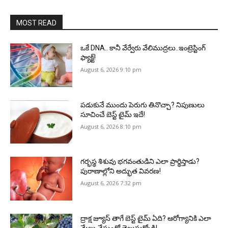
MOST READ
ఒకే DNA.. కానీ వేర్వేరు వేలిముద్రలు..ఇంట్రెస్టింగ్
ఫ్యాక్ట్!
August 6, 2026 9:10 pm
పడుకునే ముందు పెరుగు తినొచ్చా? నిపుణులు
సూచించే బెస్ట్ టైమ్ ఇదే!
August 6, 2026 8:10 pm
గర్భస్థ శిశువు భగవంతుడిని ఎలా ప్రార్థిస్తాడు?
పురాణాల్లోని అద్భుత వివరణ!
August 6, 2026 7:32 pm
ద్రాక్ష జ్యూస్ తాగే బెస్ట్ టైమ్ ఏది? ఆరోగ్యానికి ఎలా