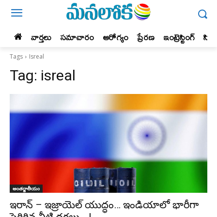
వార్తలు
సమాచారం
ఆరోగ్యం
ప్రేర‌ణ‌
ఇంట్రెస్టింగ్‌
సిన
Tags
Isreal
Tag:
isreal
అంతర్జాతీయం
ఇరాన్ – ఇజ్రాయెల్ యుద్ధం… ఇండియాలో భారీగా