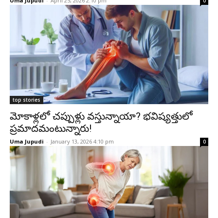
Uma Jupudi
-
April 25, 2026 2:10 pm
0
top stories
మోకాళ్లలో చప్పుళ్లు వస్తున్నాయా? భవిష్యత్తులో
ప్రమాదమంటున్నారు!
Uma Jupudi
-
January 13, 2026 4:10 pm
0