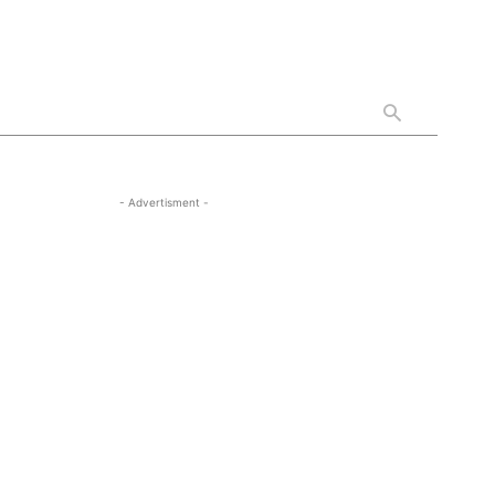
- Advertisment -