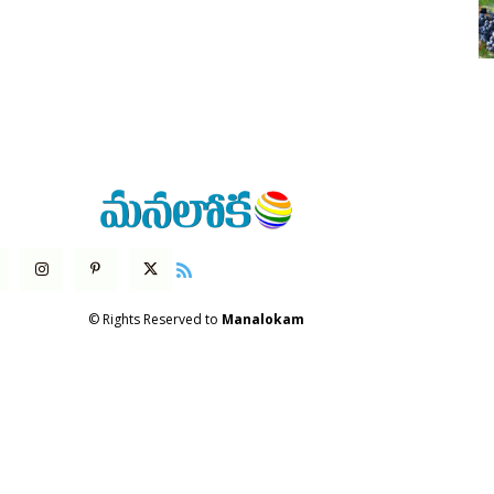
© Rights Reserved to
Manalokam