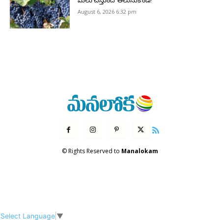
మేలు చేస్తుందో తెలుసుకోండి!
August 6, 2026 6:32 pm
© Rights Reserved to
Manalokam
Select Language
▼