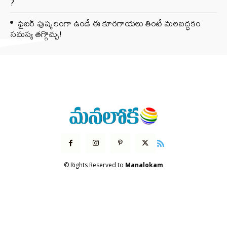
?
ఫైబర్‌ పుష్కలంగా ఉండే ఈ కూరగాయలు తింటే మలబద్ధకం
సమస్య తగ్గొచ్చు!
© Rights Reserved to
Manalokam