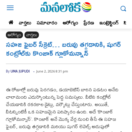
వార్తలు
సమాచారం
ఆరోగ్యం
ప్రేర‌ణ‌
ఇంట్రెస్టింగ్‌
సిన
ఆరోగ్యం
వార్తలు
సహజ ఫైబర్ సీక్రెట్… బరువు తగ్గడానికి, షుగర్
కంట్రోల్‌కు కొంజాక్ గ్లూకోమన్నాన్
-
June 2, 2026 8:31 pm
By
UMA JUPUDI
ఈ రోజుల్లో బరువు పెరగడం, డయాబెటిస్ బారిన పడటం అనేది
చాలామంది ఎదుర్కొంటున్న పెద్ద సమస్యలు. వీటిని కంట్రోల్
చేయడానికి రకరకాల డైట్లు, వర్కౌట్లు చేస్తుంటారు. అయితే,
వీటన్నింటికీ ఒక సహజమైన పరిష్కారం ఉంది. అదే ‘కొంజాక్
గ్లూకోమన్నాన్’. కొంజాక్ అనే మొక్క వేర్ల నుంచి తీసే ఈ సహజ
ఫైబర్, బరువు తగ్గడానికి మరియు షుగర్ లెవెల్స్ అదుపులో