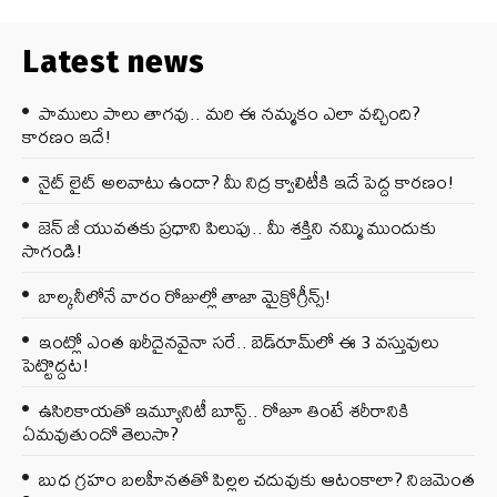
Latest news
పాములు పాలు తాగవు.. మరి ఈ నమ్మకం ఎలా వచ్చింది?
కారణం ఇదే!
నైట్ లైట్ అలవాటు ఉందా? మీ నిద్ర క్వాలిటీకి ఇదే పెద్ద కారణం!
జెన్‌ జీ యువతకు ప్రధాని పిలుపు.. మీ శక్తిని నమ్మి ముందుకు
సాగండి!
బాల్కనీలోనే వారం రోజుల్లో తాజా మైక్రోగ్రీన్స్‌!
ఇంట్లో ఎంత ఖరీదైనవైనా సరే.. బెడ్‌రూమ్‌లో ఈ 3 వస్తువులు
పెట్టొద్దట!
ఉసిరికాయతో ఇమ్యూనిటీ బూస్ట్‌.. రోజూ తింటే శరీరానికి
ఏమవుతుందో తెలుసా?
బుధ గ్రహం బలహీనతతో పిల్లల చదువుకు ఆటంకాలా? నిజమెంత