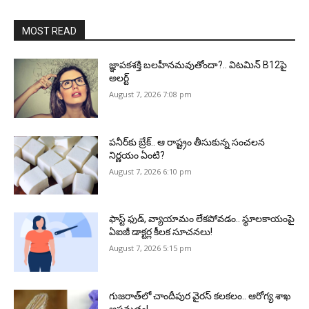
MOST READ
జ్ఞాపకశక్తి బలహీనమవుతోందా?.. విటమిన్ B12పై
అలర్ట్
August 7, 2026 7:08 pm
పనీర్‌కు బ్రేక్.. ఆ రాష్ట్రం తీసుకున్న సంచలన
నిర్ణయం ఏంటి?
August 7, 2026 6:10 pm
ఫాస్ట్ ఫుడ్, వ్యాయామం లేకపోవడం.. స్థూలకాయంపై
ఏఐజీ డాక్టర్ల కీలక సూచనలు!
August 7, 2026 5:15 pm
గుజరాత్‌లో చాందీపుర వైరస్ కలకలం.. ఆరోగ్య శాఖ