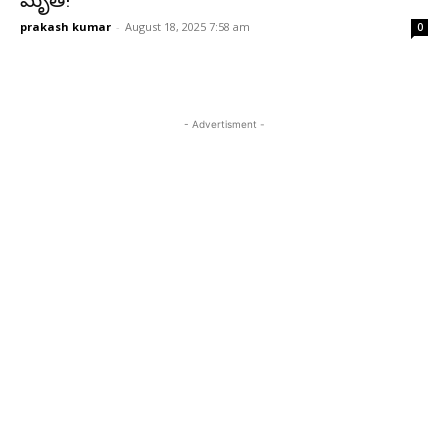
మృతి!
prakash kumar
-
August 18, 2025 7:58 am
0
- Advertisment -