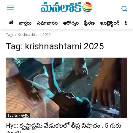
వార్తలు
సమాచారం
ఆరోగ్యం
ప్రేర‌ణ‌
ఇంట్రెస్టింగ్‌
సిన
Tags
Krishnashtami 2025
Tag:
krishnashtami 2025
Sports - స్పోర్ట్స్‌
Hyd: కృష్ణాష్టమి వేడుకలలో తీవ్ర విషాదం.. 5 గురు