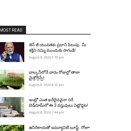
MOST READ
జెన్‌ జీ యువతకు ప్రధాని పిలుపు.. మీ
శక్తిని నమ్మి ముందుకు సాగండి!
August 8, 2026 9:10 pm
బాల్కనీలోనే వారం రోజుల్లో తాజా
మైక్రోగ్రీన్స్‌!
August 8, 2026 8:10 pm
ఇంట్లో ఎంత ఖరీదైనవైనా సరే..
బెడ్‌రూమ్‌లో ఈ 3 వస్తువులు పెట్టొద్దట!
August 8, 2026 7:44 pm
ఉసిరికాయతో ఇమ్యూనిటీ బూస్ట్‌.. రోజూ