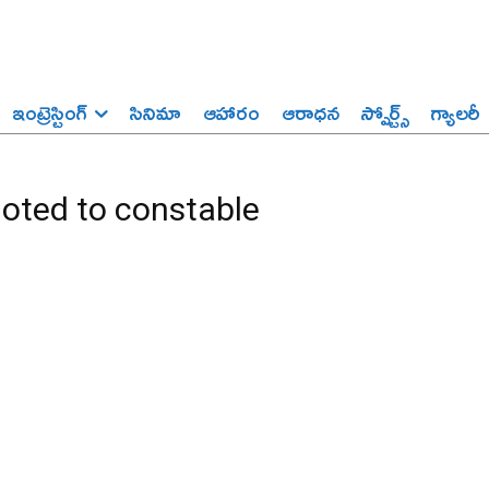
ఇంట్రెస్టింగ్‌
సినిమా
ఆహారం
ఆరాధన
స్పోర్ట్స్‌
గ్యాలరీ
ted to constable