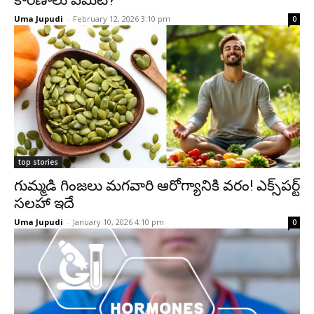
కారణాలు ఏమిటి?
Uma Jupudi
-
February 12, 2026 3:10 pm
0
top stories
గుమ్మడి గింజలు మగవారి ఆరోగ్యానికి వరం! ఎక్స్‌పర్ట్
సలహా ఇదే
Uma Jupudi
-
January 10, 2026 4:10 pm
0