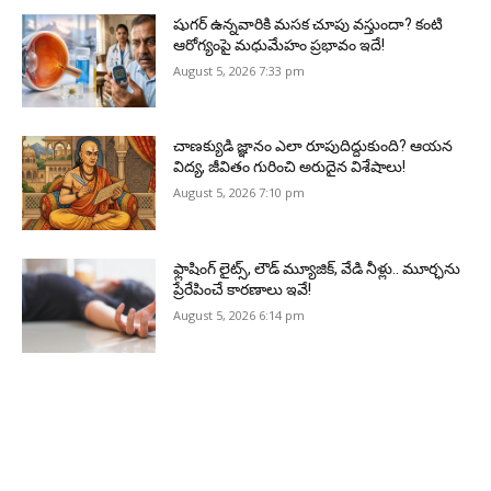
షుగర్ ఉన్నవారికి మసక చూపు వస్తుందా? కంటి
ఆరోగ్యంపై మధుమేహం ప్రభావం ఇదే!
August 5, 2026 7:33 pm
చాణక్యుడి జ్ఞానం ఎలా రూపుదిద్దుకుంది? ఆయన
విద్య, జీవితం గురించి అరుదైన విశేషాలు!
August 5, 2026 7:10 pm
ఫ్లాషింగ్ లైట్స్, లౌడ్ మ్యూజిక్, వేడి నీళ్లు.. మూర్ఛను
ప్రేరేపించే కారణాలు ఇవే!
August 5, 2026 6:14 pm