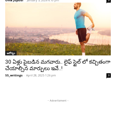
Uma Jupudi
-
January 5, 2026 6:10 pm
0
ఆరోగ్యం
30 ఏళ్లు పైబడిన మగవారు.. లైఫ్ స్టైల్ లో కచ్చితంగా
చేయాల్సిన మార్పులు ఇవే..!
SS_writings
-
April 28, 2025 1:26 pm
0
- Advertisment -