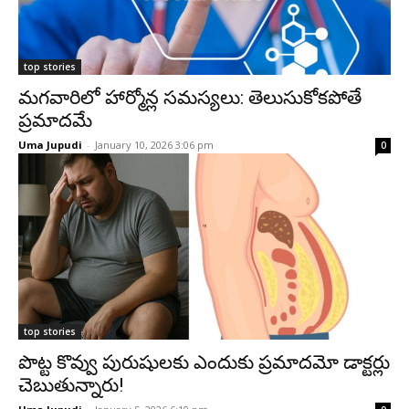
top stories
మగవారిలో హార్మోన్ల సమస్యలు: తెలుసుకోకపోతే
ప్రమాదమే
Uma Jupudi
-
January 10, 2026 3:06 pm
0
top stories
పొట్ట కొవ్వు పురుషులకు ఎందుకు ప్రమాదమో డాక్టర్లు
చెబుతున్నారు!