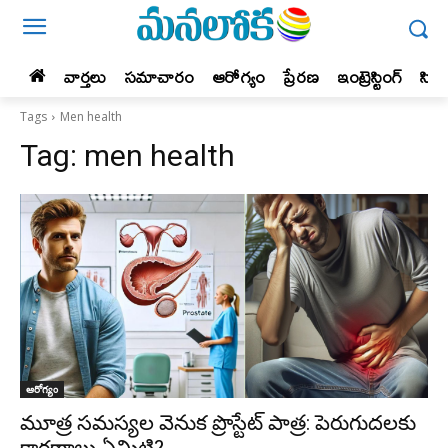
వార్తలు
సమాచారం
ఆరోగ్యం
ప్రేర‌ణ‌
ఇంట్రెస్టింగ్‌
సిన
Tags
Men health
Tag:
men health
ఆరోగ్యం
మూత్ర సమస్యల వెనుక ప్రొస్టేట్ పాత్ర: పెరుగుదలకు