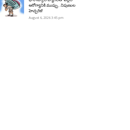
ఆరోగ్యానికి ముప్పు.. నిపుణుల
హెచ్చరిక!
August 6, 2026 3:45 pm