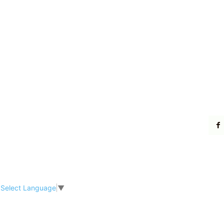
Select Language
▼