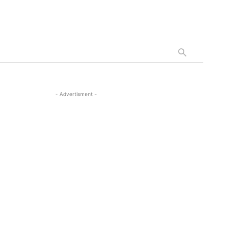
- Advertisment -