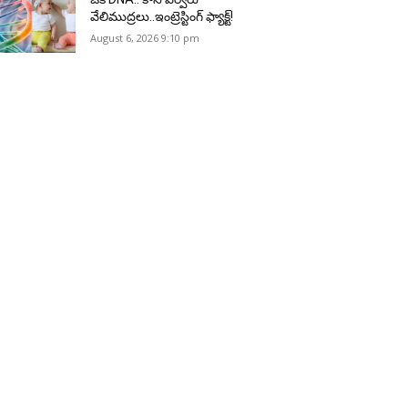
వేలిముద్రలు..ఇంట్రెస్టింగ్ ఫ్యాక్ట్!
August 6, 2026 9:10 pm