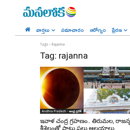
వార్తలు
సమాచారం
ఆరోగ్యం
ప్రేర‌ణ‌
Tags
Rajanna
Tag:
rajanna
Andhra Pradesh - ఆంధ్ర ప్రదేశ్‌
ఇవాళ చంద్ర గ్రహణం.. తిరుమల, రాజన్
శ్రీశైలంతో పాటు పలు ఆలయాలు