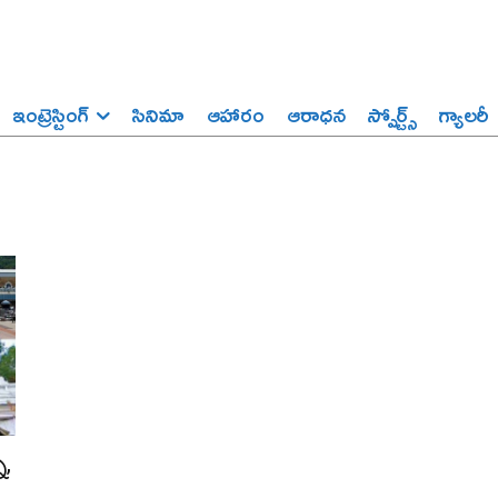
ఇంట్రెస్టింగ్‌
సినిమా
ఆహారం
ఆరాధన
స్పోర్ట్స్‌
గ్యాలరీ
న,