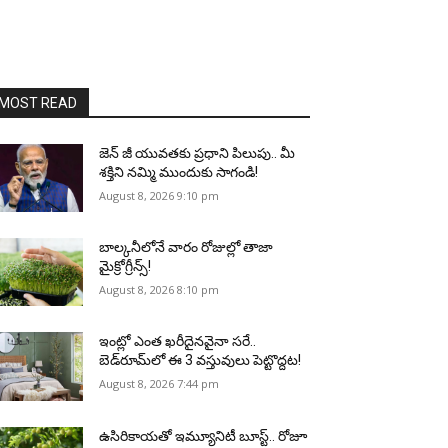
MOST READ
జెన్‌ జీ యువతకు ప్రధాని పిలుపు.. మీ
శక్తిని నమ్మి ముందుకు సాగండి!
August 8, 2026 9:10 pm
బాల్కనీలోనే వారం రోజుల్లో తాజా
మైక్రోగ్రీన్స్‌!
August 8, 2026 8:10 pm
ఇంట్లో ఎంత ఖరీదైనవైనా సరే..
బెడ్‌రూమ్‌లో ఈ 3 వస్తువులు పెట్టొద్దట!
August 8, 2026 7:44 pm
ఉసిరికాయతో ఇమ్యూనిటీ బూస్ట్‌.. రోజూ