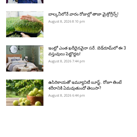
బాల్కనీలోనే వారం రోజుల్లో తాజా మైక్రోగ్రీన్స్‌!
August 8, 2026 8:10 pm
ఇంట్లో ఎంత ఖరీదైనవైనా సరే.. బెడ్‌రూమ్‌లో ఈ 3
వస్తువులు పెట్టొద్దట!
August 8, 2026 7:44 pm
ఉసిరికాయతో ఇమ్యూనిటీ బూస్ట్‌.. రోజూ తింటే
శరీరానికి ఏమవుతుందో తెలుసా?
August 8, 2026 6:44 pm