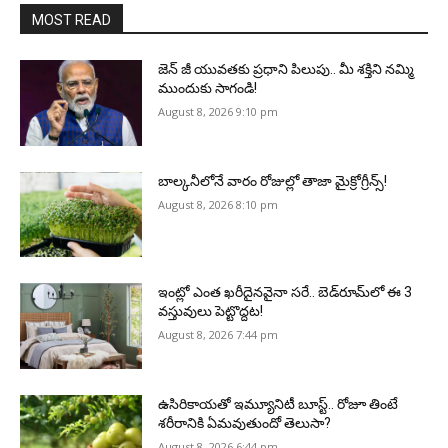
MOST READ
జెన్‌ జీ యువతకు ప్రధాని పిలుపు.. మీ శక్తిని నమ్మి
ముందుకు సాగండి!
August 8, 2026 9:10 pm
బాల్కనీలోనే వారం రోజుల్లో తాజా మైక్రోగ్రీన్స్‌!
August 8, 2026 8:10 pm
ఇంట్లో ఎంత ఖరీదైనవైనా సరే.. బెడ్‌రూమ్‌లో ఈ 3
వస్తువులు పెట్టొద్దట!
August 8, 2026 7:44 pm
ఉసిరికాయతో ఇమ్యూనిటీ బూస్ట్‌.. రోజూ తింటే
శరీరానికి ఏమవుతుందో తెలుసా?
August 8, 2026 6:44 pm