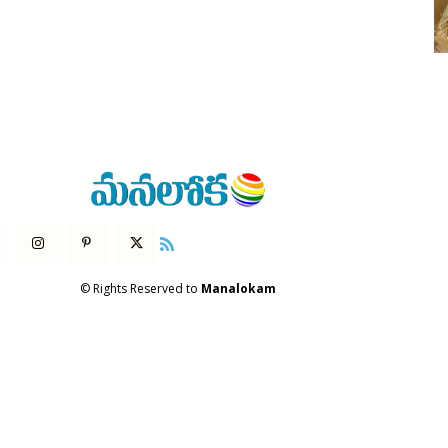
© Rights Reserved to
Manalokam