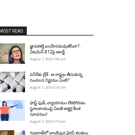
MOST READ
జ్ఞాపకశక్తి బలహీనమవుతోందా?..
విటమిన్ B12పై అలర్ట్
August 7, 2026 7:08 pm
పనీర్‌కు బ్రేక్.. ఆ రాష్ట్రం తీసుకున్న
సంచలన నిర్ణయం ఏంటి?
August 7, 2026 6:10 pm
ఫాస్ట్ ఫుడ్, వ్యాయామం లేకపోవడం..
స్థూలకాయంపై ఏఐజీ డాక్టర్ల కీలక
సూచనలు!
August 7, 2026 5:15 pm
గుజరాత్‌లో చాందీపుర వైరస్ కలకలం..