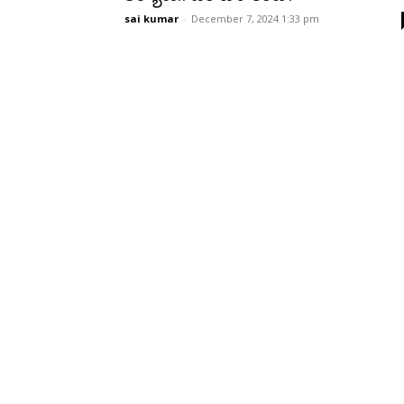
sai kumar
-
December 7, 2024 1:33 pm