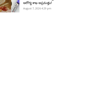
ఆరోగ్య శాఖ అప్రమత్తం!
August 7, 2026 4:29 pm