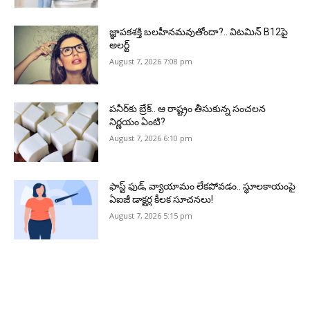
జ్ఞాపకశక్తి బలహీనమవుతోందా?.. విటమిన్ B12పై
అలర్ట్
August 7, 2026 7:08 pm
పనీర్‌కు బ్రేక్.. ఆ రాష్ట్రం తీసుకున్న సంచలన
నిర్ణయం ఏంటి?
August 7, 2026 6:10 pm
ఫాస్ట్ ఫుడ్, వ్యాయామం లేకపోవడం.. స్థూలకాయంపై
ఏఐజీ డాక్టర్ల కీలక సూచనలు!
August 7, 2026 5:15 pm