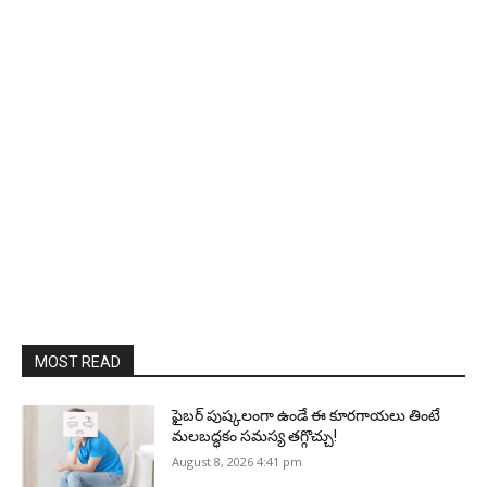
MOST READ
ఫైబర్‌ పుష్కలంగా ఉండే ఈ కూరగాయలు తింటే
మలబద్ధకం సమస్య తగ్గొచ్చు!
August 8, 2026 4:41 pm