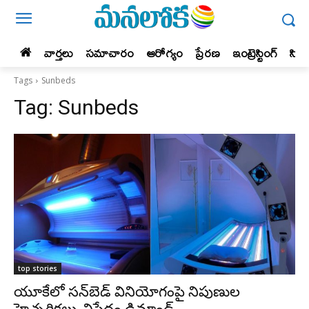
వార్తలు
సమాచారం
ఆరోగ్యం
ప్రేర‌ణ‌
ఇంట్రెస్టింగ్‌
సిన
Tags
Sunbeds
Tag:
Sunbeds
top stories
యూకేలో సన్‌బెడ్ వినియోగంపై నిపుణుల