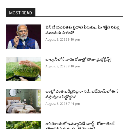
MOST READ
జెన్‌ జీ యువతకు ప్రధాని పిలుపు.. మీ శక్తిని నమ్మి
ముందుకు సాగండి!
August 8, 2026 9:10 pm
బాల్కనీలోనే వారం రోజుల్లో తాజా మైక్రోగ్రీన్స్‌!
August 8, 2026 8:10 pm
ఇంట్లో ఎంత ఖరీదైనవైనా సరే.. బెడ్‌రూమ్‌లో ఈ 3
వస్తువులు పెట్టొద్దట!
August 8, 2026 7:44 pm
ఉసిరికాయతో ఇమ్యూనిటీ బూస్ట్‌.. రోజూ తింటే