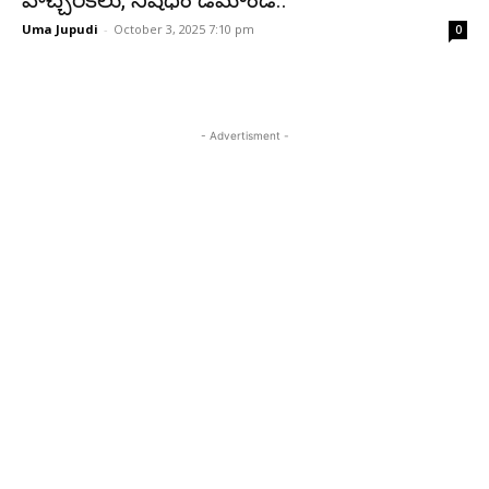
హెచ్చరికలు, నిషేధం డిమాండ్..
Uma Jupudi
-
October 3, 2025 7:10 pm
0
- Advertisment -