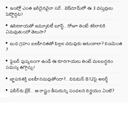
ఇంట్లో ఎంత ఖరీదైనవైనా సరే.. బెడ్‌రూమ్‌లో ఈ 3 వస్తువులు
పెట్టొద్దట!
ఉసిరికాయతో ఇమ్యూనిటీ బూస్ట్‌.. రోజూ తింటే శరీరానికి
ఏమవుతుందో తెలుసా?
బుధ గ్రహం బలహీనతతో పిల్లల చదువుకు ఆటంకాలా? నిజమెంత
?
ఫైబర్‌ పుష్కలంగా ఉండే ఈ కూరగాయలు తింటే మలబద్ధకం
సమస్య తగ్గొచ్చు!
జ్ఞాపకశక్తి బలహీనమవుతోందా?.. విటమిన్ B12పై అలర్ట్
పనీర్‌కు బ్రేక్.. ఆ రాష్ట్రం తీసుకున్న సంచలన నిర్ణయం ఏంటి?