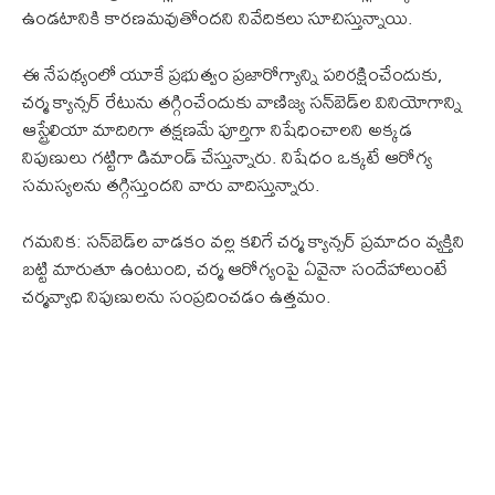
ఉండటానికి కారణమవుతోందని నివేదికలు సూచిస్తున్నాయి.
ఈ నేపథ్యంలో యూకే ప్రభుత్వం ప్రజారోగ్యాన్ని పరిరక్షించేందుకు,
చర్మ క్యాన్సర్ రేటును తగ్గించేందుకు వాణిజ్య సన్‌బెడ్‌ల వినియోగాన్ని
ఆస్ట్రేలియా మాదిరిగా తక్షణమే పూర్తిగా నిషేధించాలని అక్కడ
నిపుణులు గట్టిగా డిమాండ్ చేస్తున్నారు. నిషేధం ఒక్కటే ఆరోగ్య
సమస్యలను తగ్గిస్తుందని వారు వాదిస్తున్నారు.
గమనిక: సన్‌బెడ్‌ల వాడకం వల్ల కలిగే చర్మ క్యాన్సర్ ప్రమాదం వ్యక్తిని
బట్టి మారుతూ ఉంటుంది, చర్మ ఆరోగ్యంపై ఏవైనా సందేహాలుంటే
చర్మవ్యాధి నిపుణులను సంప్రదించడం ఉత్తమం.