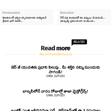
Previous article
Next article
తిరుమల లో భక్తుల హృదయాలను ఆకట్టుకునే
30 ఏళ్ల వయసులో ఈ తప్పులు చేయకండి..
శ్రీవారి భాగ్ సవారీ..
భవిష్యత్తు ప్రశాంతంగా ఉంటుంది..
RELATED
Read more
Recommended to you
జెన్‌ జీ యువతకు ప్రధాని పిలుపు.. మీ శక్తిని నమ్మి ముందుకు
సాగండి!
UMA JUPUDI
బాల్కనీలోనే వారం రోజుల్లో తాజా మైక్రోగ్రీన్స్‌!
UMA JUPUDI
ఇంట్లో ఎంత ఖరీదైనవైనా సరే.. బెడ్‌రూమ్‌లో ఈ 3 వస్తువులు