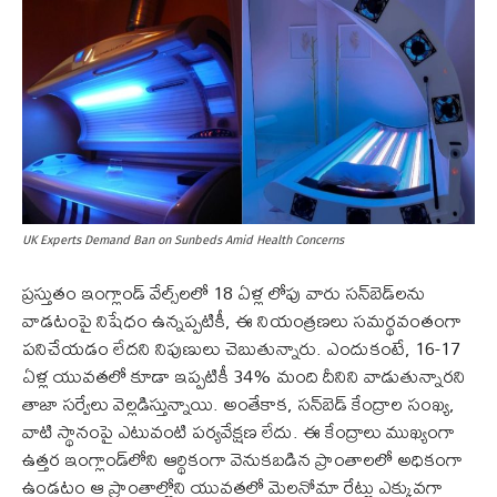
UK Experts Demand Ban on Sunbeds Amid Health Concerns
ప్రస్తుతం ఇంగ్లాండ్ వేల్స్‌లలో 18 ఏళ్ల లోపు వారు సన్‌బెడ్‌లను
వాడటంపై నిషేధం ఉన్నప్పటికీ, ఈ నియంత్రణలు సమర్థవంతంగా
పనిచేయడం లేదని నిపుణులు చెబుతున్నారు. ఎందుకంటే, 16-17
ఏళ్ల యువతలో కూడా ఇప్పటికీ 34% మంది దీనిని వాడుతున్నారని
తాజా సర్వేలు వెల్లడిస్తున్నాయి. అంతేకాక, సన్‌బెడ్ కేంద్రాల సంఖ్య,
వాటి స్థానంపై ఎటువంటి పర్యవేక్షణ లేదు. ఈ కేంద్రాలు ముఖ్యంగా
ఉత్తర ఇంగ్లాండ్‌లోని ఆర్థికంగా వెనుకబడిన ప్రాంతాలలో అధికంగా
ఉండటం ఆ ప్రాంతాల్లోని యువతలో మెలనోమా రేట్లు ఎక్కువగా