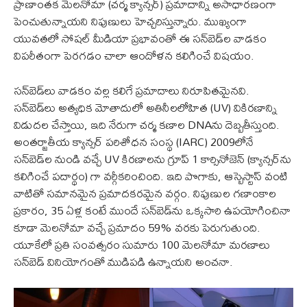
ప్రాణాంతక మెలనోమా (చర్మ క్యాన్సర్) ప్రమాదాన్ని అసాధారణంగా
పెంచుతున్నాయని నిపుణులు హెచ్చరిస్తున్నారు. ముఖ్యంగా
యువతలో సోషల్ మీడియా ప్రభావంతో ఈ సన్‌బెడ్‌ల వాడకం
విపరీతంగా పెరగడం చాలా ఆందోళన కలిగించే విషయం.
సన్‌బెడ్‌లు వాడకం వల్ల కలిగే ప్రమాదాలు నిరూపితమైనవి.
సన్‌బెడ్‌లు అత్యధిక మోతాదులో అతినీలలోహిత (UV) వికిరణాన్ని
విడుదల చేస్తాయి, ఇది నేరుగా చర్మ కణాల DNAను దెబ్బతీస్తుంది.
అంతర్జాతీయ క్యాన్సర్ పరిశోధన సంస్థ (IARC) 2009లోనే
సన్‌బెడ్‌ల నుండి వచ్చే UV కిరణాలను గ్రూప్ 1 కార్సినోజెన్ (క్యాన్సర్‌ను
కలిగించే పదార్థం) గా వర్గీకరించింది. ఇది పొగాకు, ఆస్బెస్టాస్ వంటి
వాటితో సమానమైన ప్రమాదకరమైన వర్గం. నిపుణుల గణాంకాల
ప్రకారం, 35 ఏళ్ల కంటే ముందే సన్‌బెడ్‌ను ఒక్కసారి ఉపయోగించినా
కూడా మెలనోమా వచ్చే ప్రమాదం 59% వరకు పెరుగుతుంది.
యూకేలో ప్రతి సంవత్సరం సుమారు 100 మెలనోమా మరణాలు
సన్‌బెడ్ వినియోగంతో ముడిపడి ఉన్నాయని అంచనా.