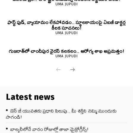
UMA JUPUDI
ఫాస్ట్ ఫుడ్, వ్యాయామం లేకపోవడం.. స్థూలకాయంపై ఏఐజీ డాక్టర్ల
కీలక సూచనలు!
UMA JUPUDI
గుజరాత్‌లో చాందీపుర వైరస్ కలకలం.. ఆరోగ్య శాఖ అప్రమత్తం!
UMA JUPUDI
Latest news
జెన్‌ జీ యువతకు ప్రధాని పిలుపు.. మీ శక్తిని నమ్మి ముందుకు
సాగండి!
బాల్కనీలోనే వారం రోజుల్లో తాజా మైక్రోగ్రీన్స్‌!