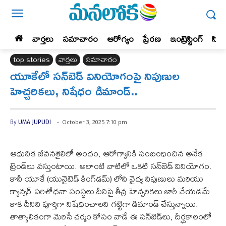
వార్తలు
సమాచారం
ఆరోగ్యం
ప్రేర‌ణ‌
ఇంట్రెస్టింగ్‌
సిన
top stories
వార్తలు
సమాచారం
యూకేలో సన్‌బెడ్ వినియోగంపై నిపుణుల
హెచ్చరికలు, నిషేధం డిమాండ్..
-
October 3, 2025 7:10 pm
By
UMA JUPUDI
ఆధునిక జీవనశైలిలో అందం, ఆరోగ్యానికి సంబంధించిన అనేక
ట్రెండ్‌లు వస్తుంటాయి. అలాంటి వాటిలో ఒకటి సన్‌బెడ్ వినియోగం.
కానీ యూకే (యునైటెడ్ కింగ్‌డమ్) లోని వైద్య నిపుణులు మరియు
క్యాన్సర్ పరిశోధనా సంస్థలు దీనిపై తీవ్ర హెచ్చరికలు జారీ చేయడమే
కాక దీనిని పూర్తిగా నిషేధించాలని గట్టిగా డిమాండ్ చేస్తున్నాయి.
తాత్కాలికంగా మెరిసే చర్మం కోసం వాడే ఈ సన్‌బెడ్‌లు, దీర్ఘకాలంలో