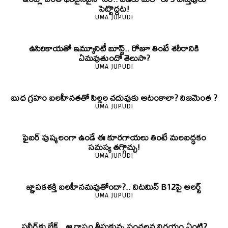
పెట్టొద్దట!
UMA JUPUDI
ఉసిరికాయతో ఇమ్యూనిటీ బూస్ట్‌.. రోజూ తింటే శరీరానికి
ఏమవుతుందో తెలుసా?
UMA JUPUDI
బుధ గ్రహం బలహీనతతో పిల్లల చదువుకు ఆటంకాలా? నిజమెంత ?
UMA JUPUDI
ఫైబర్‌ పుష్కలంగా ఉండే ఈ కూరగాయలు తింటే మలబద్ధకం
సమస్య తగ్గొచ్చు!
UMA JUPUDI
జ్ఞాపకశక్తి బలహీనమవుతోందా?.. విటమిన్ B12పై అలర్ట్
UMA JUPUDI
పనీర్‌కు బ్రేక్.. ఆ రాష్ట్రం తీసుకున్న సంచలన నిర్ణయం ఏంటి?