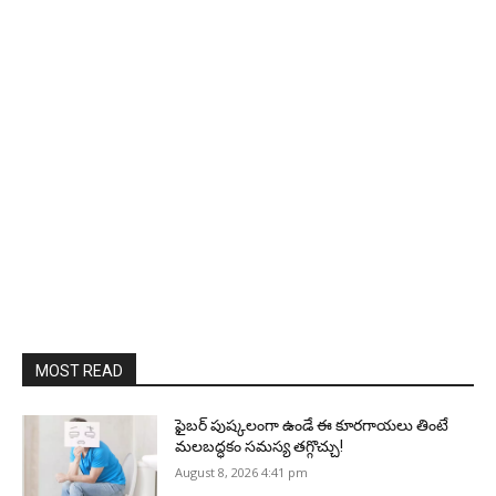
MOST READ
ఫైబర్‌ పుష్కలంగా ఉండే ఈ కూరగాయలు తింటే
మలబద్ధకం సమస్య తగ్గొచ్చు!
August 8, 2026 4:41 pm