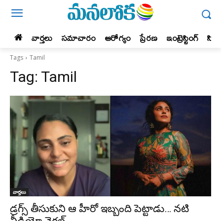
వార్తలు
సమాచారం
ఆరోగ్యం
ప్రేర‌ణ‌
ఇంట్రెస్టింగ్‌
సిన
Tags
Tamil
Tag:
Tamil
వార్తలు
డ్రగ్స్ తీసుకుని ఆ హీరో ఇబ్బంది పెట్టాడు… నటి