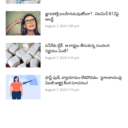
జ్ఞాపకశక్తి బలహీనమవుతోందా?.. విటమిన్ B12పై
అలర్ట్
August 7, 2026 7:08 pm
పనీర్‌కు బ్రేక్.. ఆ రాష్ట్రం తీసుకున్న సంచలన
నిర్ణయం ఏంటి?
August 7, 2026 6:10 pm
ఫాస్ట్ ఫుడ్, వ్యాయామం లేకపోవడం.. స్థూలకాయంపై
ఏఐజీ డాక్టర్ల కీలక సూచనలు!
August 7, 2026 5:15 pm