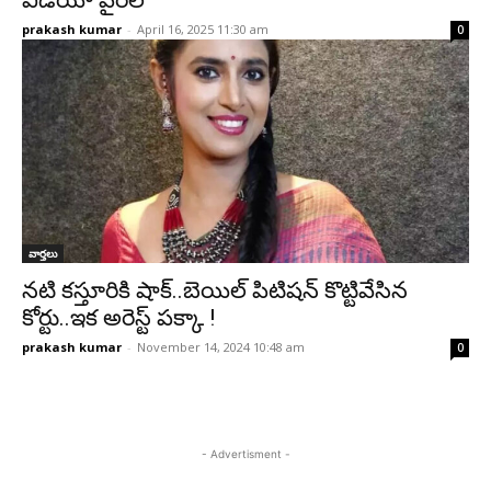
వీడియో వైరల్
prakash kumar
-
April 16, 2025 11:30 am
0
వార్తలు
నటి కస్తూరికి షాక్..బెయిల్ పిటిషన్‌ కొట్టివేసిన
కోర్టు..ఇక అరెస్ట్‌ పక్కా !
prakash kumar
-
November 14, 2024 10:48 am
0
- Advertisment -