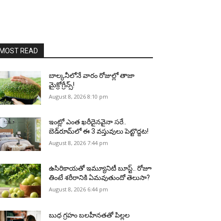
MOST READ
బాల్కనీలోనే వారం రోజుల్లో తాజా
మైక్రోగ్రీన్స్‌!
August 8, 2026 8:10 pm
ఇంట్లో ఎంత ఖరీదైనవైనా సరే..
బెడ్‌రూమ్‌లో ఈ 3 వస్తువులు పెట్టొద్దట!
August 8, 2026 7:44 pm
ఉసిరికాయతో ఇమ్యూనిటీ బూస్ట్‌.. రోజూ
తింటే శరీరానికి ఏమవుతుందో తెలుసా?
August 8, 2026 6:44 pm
బుధ గ్రహం బలహీనతతో పిల్లల