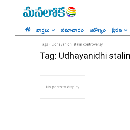
వార్తలు
సమాచారం
ఆరోగ్యం
ప్రేర‌ణ‌
Tags
Udhayanidhi stalin controversy
Tag:
Udhayanidhi stali
No posts to display