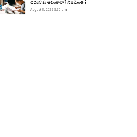
చదువుకు ఆటంకాలా? నిజమెంత ?
August 8, 2026 5:30 pm