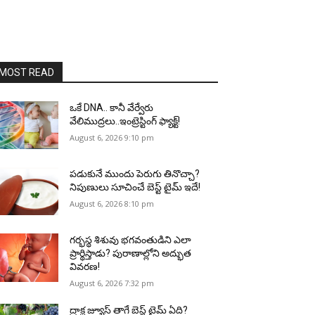
MOST READ
ఒకే DNA.. కానీ వేర్వేరు
వేలిముద్రలు..ఇంట్రెస్టింగ్ ఫ్యాక్ట్!
August 6, 2026 9:10 pm
పడుకునే ముందు పెరుగు తినొచ్చా?
నిపుణులు సూచించే బెస్ట్ టైమ్ ఇదే!
August 6, 2026 8:10 pm
గర్భస్థ శిశువు భగవంతుడిని ఎలా
ప్రార్థిస్తాడు? పురాణాల్లోని అద్భుత
వివరణ!
August 6, 2026 7:32 pm
ద్రాక్ష జ్యూస్ తాగే బెస్ట్ టైమ్ ఏది?