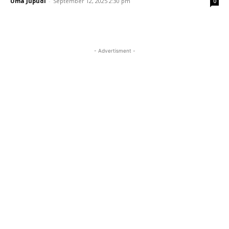
Uma Jupudi
-
September 12, 2025 2:30 pm
0
- Advertisment -