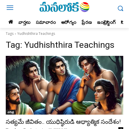
వార్తలు
సమాచారం
ఆరోగ్యం
ప్రేర‌ణ‌
ఇంట్రెస్టింగ్‌
సిన
Tags
Yudhishthira Teachings
Tag:
Yudhishthira Teachings
చరిత్ర
సత్యమే జీవితం.. యుధిష్ఠిరుడి ఆధ్యాత్మిక సందేశం!