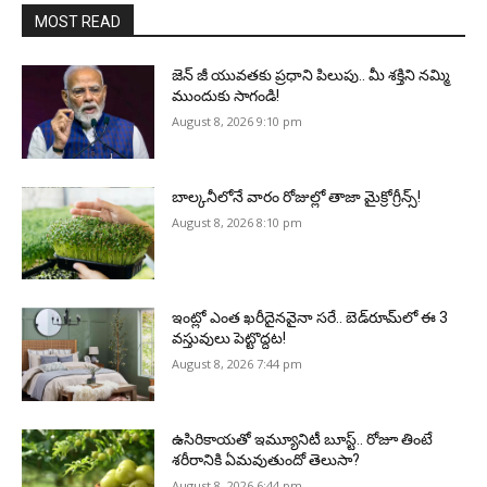
MOST READ
జెన్‌ జీ యువతకు ప్రధాని పిలుపు.. మీ శక్తిని నమ్మి
ముందుకు సాగండి!
August 8, 2026 9:10 pm
బాల్కనీలోనే వారం రోజుల్లో తాజా మైక్రోగ్రీన్స్‌!
August 8, 2026 8:10 pm
ఇంట్లో ఎంత ఖరీదైనవైనా సరే.. బెడ్‌రూమ్‌లో ఈ 3
వస్తువులు పెట్టొద్దట!
August 8, 2026 7:44 pm
ఉసిరికాయతో ఇమ్యూనిటీ బూస్ట్‌.. రోజూ తింటే
శరీరానికి ఏమవుతుందో తెలుసా?
August 8, 2026 6:44 pm