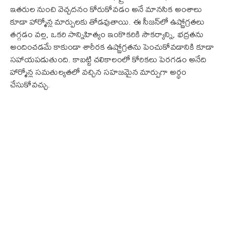
ఇతరుల నుంచి వెచ్చదనం కోరుకోవడం అనే మానసిక అంశాలు
కూడా హార్మోన్ల మార్పులకు తోడవుతాయి. ఈ సీజన్‌లో ఉష్ణోగ్రతలు
తగ్గడం వల్ల, ఒకరి సాన్నిహిత్యం ఇంకొకరికి సౌకర్యాన్ని, భద్రతను
అందించడమే కాకుండా శారీరక ఉష్ణోగ్రతను పెంచుకోవడానికి కూడా
సహాయపడుతుంది. కాబట్టి చలికాలంలో కోరికలు పెరగడం అనేది
హార్మోన్ల సమతుల్యతలో వచ్చిన సహజమైన మార్పుగా అర్థం
చేసుకోవచ్చు.