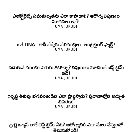
ఎలక్ట్రోలైట్స్ సమతుల్యతను ఎలా కాపాడాలి? ఆరోగ్య నిపుణుల
సూచనలు ఇవే!
UMA JUPUDI
ఒకే DNA.. కానీ వేర్వేరు వేలిముద్రలు..ఇంట్రెస్టింగ్ ఫ్యాక్ట్!
UMA JUPUDI
పడుకునే ముందు పెరుగు తినొచ్చా? నిపుణులు సూచించే బెస్ట్ టైమ్
ఇదే!
UMA JUPUDI
గర్భస్థ శిశువు భగవంతుడిని ఎలా ప్రార్థిస్తాడు? పురాణాల్లోని అద్భుత
వివరణ!
UMA JUPUDI
ద్రాక్ష జ్యూస్ తాగే బెస్ట్ టైమ్ ఏది? ఆరోగ్యానికి ఎలా మేలు చేస్తుందో
తెలుసుకోండి!