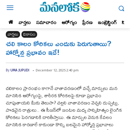
వార్తలు
సమాచారం
ఆరోగ్యం
ప్రేర‌ణ‌
ఇంట్రెస్టింగ్‌
సిన
వార్తలు
వికాసం
చలి కాలం కోరికలు ఎందుకు పెరుగుతాయి?
హార్మోన్ల ప్రభావం ఇదే!
-
December 12, 2025 2:40 pm
By
UMA JUPUDI
చలికాలం ప్రారంభం కాగానే వాతావరణంలో వచ్చే మార్పులు మన
మానసిక ఆరోగ్యంపై, శారీరక కోరికలపై కూడా ప్రభావం
చూపుతాయని మీకు తెలుసా? చల్లని వాతావరణం వెచ్చని దుప్పట్లు,
పొడవైన రాత్రులు.. ఈ సీజన్‌లో జంటల మధ్య సాన్నిహిత్యం లైంగిక
కోరికలు పెరగడానికి దారితీస్తాయి. ఈ మార్పుల వెనుక కేవలం
మానసిక కారణాలే కాకుండా కొన్ని బలమైన హార్మోన్ల ప్రభావాలు