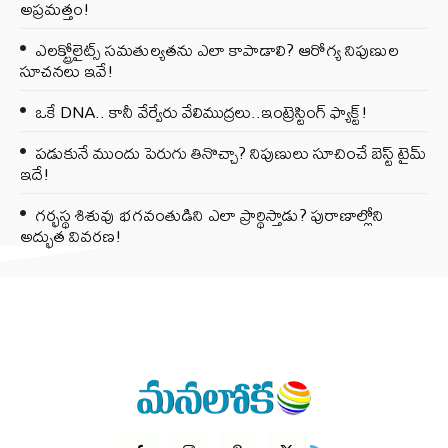
అప్రమత్తం!
ఎలక్ట్రోలైట్స్ సమతుల్యతను ఎలా కాపాడాలి? ఆరోగ్య నిపుణుల
సూచనలు ఇవే!
ఒకే DNA.. కానీ వేర్వేరు వేలిముద్రలు..ఇంట్రెస్టింగ్ ఫ్యాక్ట్!
పడుకునే ముందు పెరుగు తినొచ్చా? నిపుణులు సూచించే బెస్ట్ టైమ్
ఇదే!
గర్భస్థ శిశువు భగవంతుడిని ఎలా ప్రార్థిస్తాడు? పురాణాల్లోని
అద్భుత వివరణ!