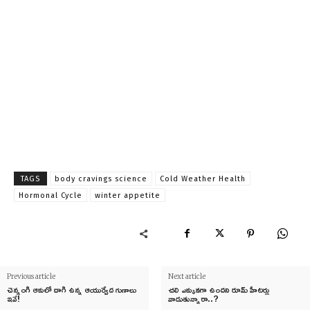
TAGS
body cravings science
Cold Weather Health
Hormonal Cycle
winter appetite
Previous article
Next article
చెన్నంగి ఆకులో దాగి ఉన్న ఆయుర్వేద గుణాలు
చలి ఎక్కువగా ఉందని రూమ్‌ హీటర్లు
ఇవే!
వాడుతున్నారా..?