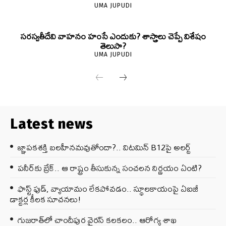
UMA JUPUDI
సరస్వతీదేవి వాహనం హంసే ఎందుకు? శాస్త్రాలు చెప్పే విశేషం
తెలుసా?
UMA JUPUDI
Latest news
జ్ఞాపకశక్తి బలహీనమవుతోందా?.. విటమిన్ B12పై అలర్ట్
పనీర్‌కు బ్రేక్.. ఆ రాష్ట్రం తీసుకున్న సంచలన నిర్ణయం ఏంటి?
ఫాస్ట్ ఫుడ్, వ్యాయామం లేకపోవడం.. స్థూలకాయంపై ఏఐజీ
డాక్టర్ల కీలక సూచనలు!
గుజరాత్‌లో చాందీపుర వైరస్ కలకలం.. ఆరోగ్య శాఖ