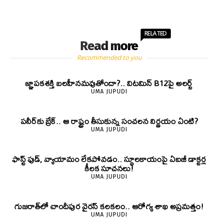
RELATED
Read more
Recommended to you
జ్ఞాపకశక్తి బలహీనమవుతోందా?.. విటమిన్ B12పై అలర్ట్
UMA JUPUDI
పనీర్‌కు బ్రేక్.. ఆ రాష్ట్రం తీసుకున్న సంచలన నిర్ణయం ఏంటి?
UMA JUPUDI
ఫాస్ట్ ఫుడ్, వ్యాయామం లేకపోవడం.. స్థూలకాయంపై ఏఐజీ డాక్టర్ల
కీలక సూచనలు!
UMA JUPUDI
గుజరాత్‌లో చాందీపుర వైరస్ కలకలం.. ఆరోగ్య శాఖ అప్రమత్తం!
UMA JUPUDI