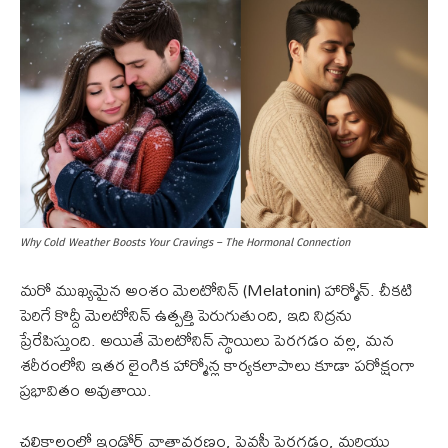
Why Cold Weather Boosts Your Cravings – The Hormonal Connection
మరో ముఖ్యమైన అంశం మెలటోనిన్ (Melatonin) హార్మోన్. చీకటి
పెరిగే కొద్దీ మెలటోనిన్ ఉత్పత్తి పెరుగుతుంది, ఇది నిద్రను
ప్రేరేపిస్తుంది. అయితే మెలటోనిన్ స్థాయిలు పెరగడం వల్ల, మన
శరీరంలోని ఇతర లైంగిక హార్మోన్ల కార్యకలాపాలు కూడా పరోక్షంగా
ప్రభావితం అవుతాయి.
చలికాలంలో ఇండోర్ వాతావరణం, ప్రైవసీ పెరగడం, మరియు