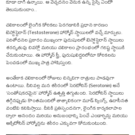
కూడా దాగి ఉన్నాయి. ఆ వెచ్చదనం వెనుక ఉన్న సైన్స్ ఏంటో
తెలుసుకుందాం..
చలికాలంలో లైంగిక కోరికలు పెరగడానికి ప్రధాన కారణం
టెస్టోస్టెరాన్ (Testosterone) హార్మోన్ స్థాయిలలో వచ్చే మార్పులు.
పరిశోధనల ప్రకారం ముఖ్యంగా పురుషులలో టెస్టోస్టెరాన్ స్థాయిలు
శరదృతువు చివర్లో మరియు చలికాలం ప్రారంభంలో గరిష్ట స్థాయికి
చేరుకుంటాయి. ఈ హార్మోన్ స్త్రీ, పురుషులిద్దరిలోనూ కోరికలను
పెంచడంలో ముఖ్య పాత్ర పోషిస్తుంది.
అంతేకాక చలికాలంలో రోజులు చిన్నవిగా రాత్రులు పొడవుగా
ఉంటాయి. దీనివల్ల మన శరీరంలో సెరటోనిన్ (Serotonin) అనే
‘సంతోషకరమైన’ హార్మోన్ ఉత్పత్తి తగ్గుతుంది. సెరటోనిన్ స్థాయిలు
తగ్గినప్పుడు కొంతమందిలో తాత్కాలికంగా మూడ్ స్వింగ్స్, ఉదాసీనత
వంటివి కనిపిస్తాయి. దీనికి ప్రతిస్పందనగా, లైంగిక కార్యకలాపాల
ద్వారా ఆనందం మరియు అనుబంధాన్ని పెంచే ఎండార్ఫిన్లు మరియు
ఆక్సిటోసిన్ హార్మోన్లను శరీరం ఎక్కువగా కోరుకుంటుంది.