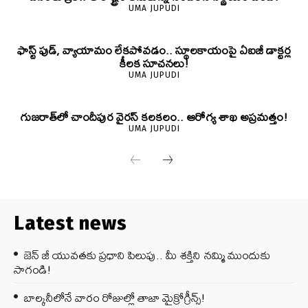
UMA JUPUDI
ఫాస్ట్ ఫుడ్, వ్యాయామం లేకపోవడం.. స్థూలకాయంపై ఏఐజీ డాక్టర్ల
కీలక సూచనలు!
UMA JUPUDI
గుజరాత్‌లో చాందీపుర వైరస్ కలకలం.. ఆరోగ్య శాఖ అప్రమత్తం!
UMA JUPUDI
Latest news
జెన్‌ జీ యువతకు ప్రధాని పిలుపు.. మీ శక్తిని నమ్మి ముందుకు
సాగండి!
బాల్కనీలోనే వారం రోజుల్లో తాజా మైక్రోగ్రీన్స్‌!