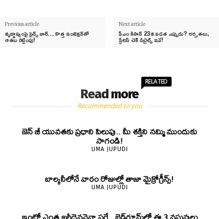
Previous article
Next article
వృద్ధాప్యంపై సైన్స్ వార్… కొత్త ఇంజెక్షన్‌తో
పీఎం కిసాన్ 23వ విడత ఎప్పుడు? అర్హతలు,
ఆశలు రెట్టింపు!
స్టేటస్ చెక్ డిటైల్స్ ఇవే!
RELATED
Read more
Recommended to you
జెన్‌ జీ యువతకు ప్రధాని పిలుపు.. మీ శక్తిని నమ్మి ముందుకు
సాగండి!
UMA JUPUDI
బాల్కనీలోనే వారం రోజుల్లో తాజా మైక్రోగ్రీన్స్‌!
UMA JUPUDI
ఇంట్లో ఎంత ఖరీదైనవైనా సరే.. బెడ్‌రూమ్‌లో ఈ 3 వస్తువులు