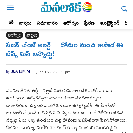
వార్తలు
సమాచారం
ఆరోగ్యం
ప్రేర‌ణ‌
ఇంట్రెస్టింగ్‌
సిన
ఆరోగ్యం
వార్తలు
సీజన్ చేంజ్ అలర్ట్… దోమల నుంచి కాపాడే ఈ
టిప్స్ మిస్ అవ్వొద్దు!
-
June 14, 2026 3:45 pm
By
UMA JUPUDI
ఎండల తీవ్రత తగ్గి.. చల్లటి రుతుపవనాలు దేశంలోకి ఎంటర్
అయ్యాయి. అక్కడక్కడా వానలు కూడా మొదలయ్యాయి.
వాతావరణం చల్లబడటంతో హాయిగా ఉన్నప్పటికీ, ఈ సీజన్‌లో
అందరినీ వేధించే అతిపెద్ద సమస్య ఒకటుంది.. అదే ‘దోమల బెడద’
వర్షపు నీరు నిల్వ ఉండటం వల్ల దోమలు విపరీతంగా పెరిగిపోతాయి.
వీటివల్ల డెంగ్యూ, మలేరియా చికెన్ గున్యా వంటి భయంకరమైన