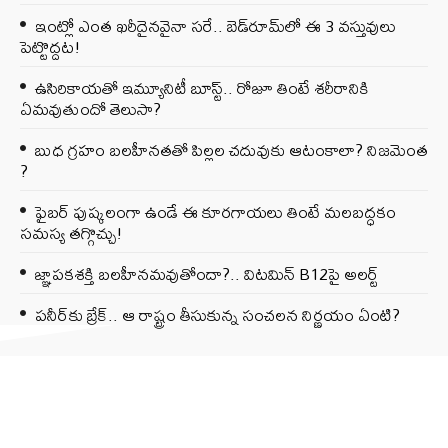
ఇంట్లో ఎంత ఖరీదైనవైనా సరే.. బెడ్‌రూమ్‌లో ఈ 3 వస్తువులు
పెట్టొద్దట!
ఉసిరికాయతో ఇమ్యూనిటీ బూస్ట్‌.. రోజూ తింటే శరీరానికి
ఏమవుతుందో తెలుసా?
బుధ గ్రహం బలహీనతతో పిల్లల చదువుకు ఆటంకాలా? నిజమెంత
?
ఫైబర్‌ పుష్కలంగా ఉండే ఈ కూరగాయలు తింటే మలబద్ధకం
సమస్య తగ్గొచ్చు!
జ్ఞాపకశక్తి బలహీనమవుతోందా?.. విటమిన్ B12పై అలర్ట్
పనీర్‌కు బ్రేక్.. ఆ రాష్ట్రం తీసుకున్న సంచలన నిర్ణయం ఏంటి?