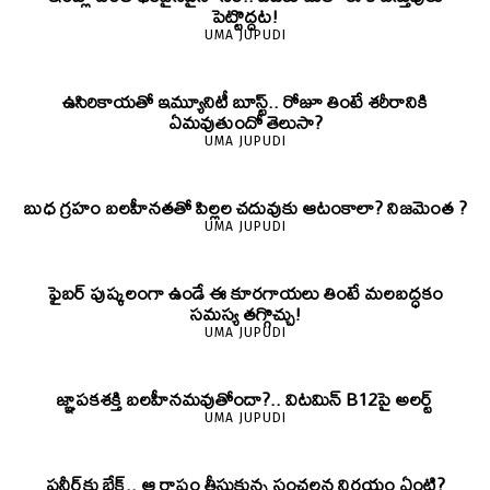
పెట్టొద్దట!
UMA JUPUDI
ఉసిరికాయతో ఇమ్యూనిటీ బూస్ట్‌.. రోజూ తింటే శరీరానికి
ఏమవుతుందో తెలుసా?
UMA JUPUDI
బుధ గ్రహం బలహీనతతో పిల్లల చదువుకు ఆటంకాలా? నిజమెంత ?
UMA JUPUDI
ఫైబర్‌ పుష్కలంగా ఉండే ఈ కూరగాయలు తింటే మలబద్ధకం
సమస్య తగ్గొచ్చు!
UMA JUPUDI
జ్ఞాపకశక్తి బలహీనమవుతోందా?.. విటమిన్ B12పై అలర్ట్
UMA JUPUDI
పనీర్‌కు బ్రేక్.. ఆ రాష్ట్రం తీసుకున్న సంచలన నిర్ణయం ఏంటి?