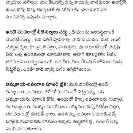
వ్యాధులు వస్తాయి. మరి కెమికల్స్ ఉన్న కాయిల్స్ వాడకుండా ఇంట్లోనే
ఉండే చిన్న చిన్న చిట్కాలతో ఈ దోమలను ఎలా దూరంగా
ఉంచవచ్చో ఇప్పుడు చూద్దాం.
ఇంటి పరిసరాల్లో నీటి నిల్వలు వద్దు :
దోమలను అరికట్టడానికి
మొదటి మెట్టు.. అవి పెరిగే స్థావరాన్ని పాడుచేయడం. మన ఇంటి
చుట్టుపక్కల, కొబ్బరి చిప్పలు, పాత టైర్లు, పూల కుండీలలో వర్షపు
నీరు నిల్వ ఉండకుండా చూసుకోవాలి. అలాగే కూలర్లలోని నీటిని
తరచూ మారుస్తూ ఉండాలి. ఇక నీరు నిల్వ లేకపోతే దోమలు గుడ్లు
పెట్టలేవు, దీంతో వాటి వ్యాప్తి సగం తగ్గిపోతుంది.
నిమ్మకాయ-లవంగాల సూపర్ ట్రిక్:
మన వంటింట్లో ఉండే
నిమ్మకాయ, లవంగాలతో దోమలకు చెక్ పెట్టవచ్చు. ఒక
నిమ్మకాయను సగానికి కోసి, అందులో కొన్ని లవంగాలను గుచ్చాలి.
ఈ నిమ్మకాయ ముక్కలను దోమలు ఎక్కువగా వచ్చే కిటికీల దగ్గర,
గది మూలల్లో ఉంచితే చాలు. ఇక నిమ్మ, లవంగాల నుండి వచ్చే
ఘాటైన సువాసనకు దోమలు అస్సలు తట్టుకోలేవు, వెంటనే ఇల్లు
వదిలి పారిపోతాయి.