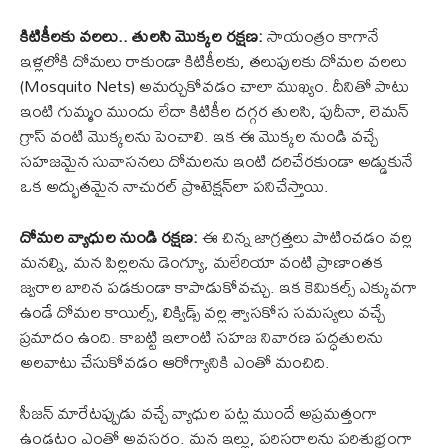
కిటికీలకు వలలు.. తులసి మొక్కల రక్షణ:
సాయంత్రం కాగానే
ఇళ్లలోకి దోమలు రాకుండా కిటికీలకు, తలుపులకు దోమల వలలు
(Mosquito Nets) అమర్చుకోవడం చాలా ముఖ్యం. దీనితో పాటు
ఇంటి గుమ్మం ముందు లేదా కిటికీల దగ్గర తులసి, పుదీనా, లెమన్
గ్రాస్ వంటి మొక్కలను పెంచాలి. ఇక ఈ మొక్కల నుండి వచ్చే
సహజమైన సువాసనలు దోమలను ఇంటి దరిచేరకుండా అడ్డుకునే
ఒక అద్భుతమైన నాచురల్ ప్రొటెక్షన్‌లా పనిచేస్తాయి.
దోమల వ్యాధుల నుండి రక్షణ:
ఈ చిన్న జాగ్రత్తలు పాటించడం వల్ల
మనల్ని, మన పిల్లలను డెంగ్యూ, మలేరియా వంటి ప్రాణాంతక
జ్వరాల బారిన పడకుండా కాపాడుకోవచ్చు. ఇక కెమికల్స్ ఎక్కువగా
ఉండే దోమల కాయిల్స్, లిక్విడ్స్ వల్ల శ్వాసకోస సమస్యలు వచ్చే
ప్రమాదం ఉంది. కాబట్టి ఇలాంటి సహజ నివారణ పద్ధతులను
అలవాటు చేసుకోవడం ఆరోగ్యానికి ఎంతో మంచిది.
సీజన్ మారేటప్పుడు వచ్చే వ్యాధుల పట్ల ముందే అప్రమత్తంగా
ఉండటం ఎంతో అవసరం. మన ఇల్లు, పరిసరాలను పరిశుభ్రంగా