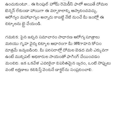
ఉంచుకుంటూ.. ఈ సింపుల్ హోమ్ రెమెడీస్ ఫాలో అయితే దోమల
టెన్షన్ లేకుండా హాయిగా ఈ వర్షాకాలాన్ని ఆస్వాదించవచ్చు.
ఆరోగ్యం మహాభాగ్యం అన్నారు కాబట్టి నేటి నుంచే మీ ఇంట్లో ఈ
చిట్కాలను ట్రై చేయండి.
గమనిక: పైన ఇచ్చిన సమాచారం సాధారణ ఆరోగ్య సూత్రాలు
మరియు గృహ వైద్య చిట్కాల ఆధారంగా మీ अवగాహన కోసం
మాత్రమే ఇవ్వబడింది. మీ పరిసరాల్లో దోమల బెడద మరీ ఎక్కువగా
ఉంటే మున్సిపల్ అధికారుల సాయంతో ఫాగింగ్ చేయించడం
మంచిది. ఇక ఒకవేళ ఎవరికైనా విపరీతమైన జ్వరం, ఒంటి నొప్పులు
వంటి లక్షణాలు కనిపిస్తే వెంటనే డాక్టర్‌ను సంప్రదించాలి.