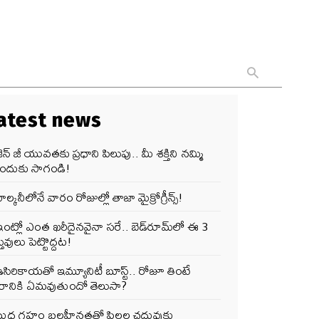
atest news
ెన్‌ జీ యువతకు ప్రధాని పిలుపు.. మీ శక్తిని నమ్మి
ందుకు సాగండి!
ాల్కనీలోనే వారం రోజుల్లో తాజా మైక్రోగ్రీన్స్‌!
ంట్లో ఎంత ఖరీదైనవైనా సరే.. బెడ్‌రూమ్‌లో ఈ 3
తువులు పెట్టొద్దట!
సిరికాయతో ఇమ్యూనిటీ బూస్ట్‌.. రోజూ తింటే
ీరానికి ఏమవుతుందో తెలుసా?
బుధ గ్రహం బలహీనతతో పిల్లల చదువుకు