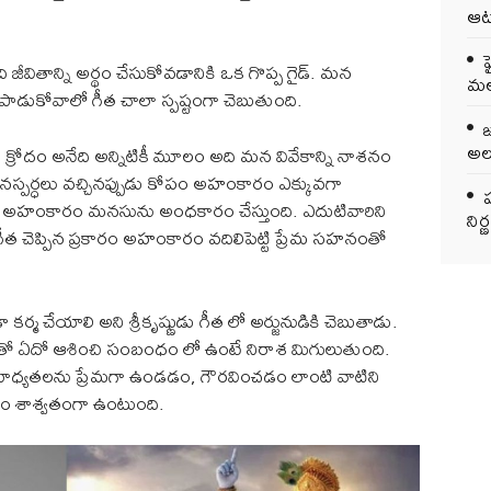
ఆట
ీవితాన్ని అర్థం చేసుకోవడానికి ఒక గొప్ప గైడ్. మన
మలబ
పాడుకోవాలో గీత చాలా స్పష్టంగా చెబుతుంది.
అలర
ుడు క్రోదం అనేది అన్నిటికీ మూలం అది మన వివేకాన్ని నాశనం
న మనస్పర్ధలు వచ్చినప్పుడు కోపం అహంకారం ఎక్కువగా
ప
ి. అహంకారం మనసును అంధకారం చేస్తుంది. ఎదుటివారిని
ని
. గీత చెప్పిన ప్రకారం అహంకారం వదిలిపెట్టి ప్రేమ సహనంతో
 కర్మ చేయాలి అని శ్రీకృష్ణుడు గీత లో అర్జునుడికి చెబుతాడు.
ాభక్షతో ఏదో ఆశించి సంబంధం లో ఉంటే నిరాశ మిగులుతుంది.
ాధ్యతలను ప్రేమగా ఉండడం, గౌరవించడం లాంటి వాటిని
ధం శాశ్వతంగా ఉంటుంది.