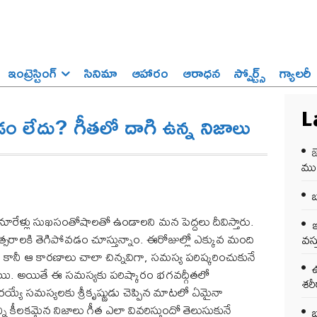
ఇంట్రెస్టింగ్‌
సినిమా
ఆహారం
ఆరాధన
స్పోర్ట్స్‌
గ్యాలరీ
వడం లేదు? గీతలో దాగి ఉన్న నిజాలు
L
జ
ము
బ
డు నూరేళ్లు సుఖసంతోషాలతో ఉండాలని మన పెద్దలు దీవిస్తారు.
ఇ
త్సరాలకి తెగిపోవడం చూస్తున్నాం. ఈరోజుల్లో ఎక్కువ మంది
వస్
 కానీ ఆ కారణాలు చాలా చిన్నవిగా, సమస్య పరిష్కరించుకునే
ఉ
ాయి. అయితే ఈ సమస్యకు పరిష్కారం భగవద్గీతలో
శర
్యే సమస్యలకు శ్రీకృష్ణుడు చెప్పిన మాటలో ఏమైనా
 కీలకమైన నిజాలు గీత ఎలా వివరిస్తుందో తెలుసుకునే