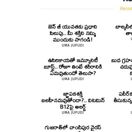
Reco
జెన్‌ జీ యువతకు ప్రధాని
బాల్కనీ
పిలుపు.. మీ శక్తిని నమ్మి
తాజా
ముందుకు సాగండి!
UMA JUPUDI
ఉసిరికాయతో ఇమ్యూనిటీ
బుధ గ్రహ
బూస్ట్‌.. రోజూ తింటే శరీరానికి
చదువ
ఏమవుతుందో తెలుసా?
UMA JUPUDI
జ్ఞాపకశక్తి
పనీర్‌క
బలహీనమవుతోందా?.. విటమిన్
తీసుకున
B12పై అలర్ట్
UMA JUPUDI
గుజరాత్‌లో చాందీపుర వైరస్