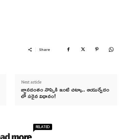
Share
Next article
జ్ఞానదంతం నొప్పికి ఇంటి చిట్కా.. ఆయుర్వేదం
లో సరైన విధానం!
RELATED
ad more