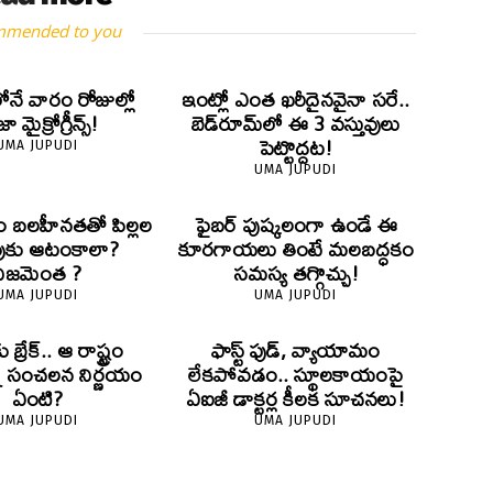
mmended to you
లోనే వారం రోజుల్లో
ఇంట్లో ఎంత ఖరీదైనవైనా సరే..
 మైక్రోగ్రీన్స్‌!
బెడ్‌రూమ్‌లో ఈ 3 వస్తువులు
పెట్టొద్దట!
UMA JUPUDI
UMA JUPUDI
ం బలహీనతతో పిల్లల
ఫైబర్‌ పుష్కలంగా ఉండే ఈ
ుకు ఆటంకాలా?
కూరగాయలు తింటే మలబద్ధకం
నిజమెంత ?
సమస్య తగ్గొచ్చు!
UMA JUPUDI
UMA JUPUDI
ు బ్రేక్.. ఆ రాష్ట్రం
ఫాస్ట్ ఫుడ్, వ్యాయామం
్న సంచలన నిర్ణయం
లేకపోవడం.. స్థూలకాయంపై
ఏంటి?
ఏఐజీ డాక్టర్ల కీలక సూచనలు!
UMA JUPUDI
UMA JUPUDI