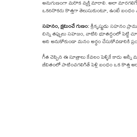
అనుగుణంగా మరొక వ్యక్తి మారాలి. అలా మారగలి
ఒకరినొకరు కొత్తగా తెలుసుకుంటూ, ఉంటే బంధం ఎప్
సహనం, క్షమించే గుణం:
శ్రీకృష్ణుడు సహనం ప్రామ
చిన్న తప్పులు సహజం, వాటిని భూతద్దంలో పెట్టి
అని అనుకోకుండా మనం అర్థం చేసుకోవడానికి ప్ర
గీత చెప్పిన ఈ సూత్రాలు కేవలం పెళ్ళికే కాదు 
జీవితంలో పాటించగలిగితే పెళ్లి బంధం ఒక కొత్త అర