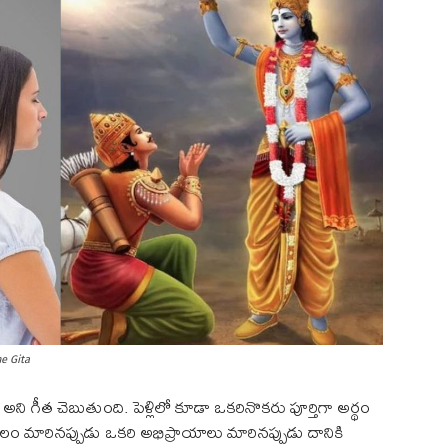
e Gita
 అని గీత చెబుతుంది. పెళ్లిలో కూడా ఒకరినొకరు పూర్తిగా అర్థం
ం మారినప్పుడు ఒకరి అభిప్రాయాలు మారినప్పుడు దానికి