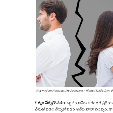
Why Modern Marriages Are Struggling – Hidden Truths from th
నిత్యం నేర్చుకోవడం:
జ్ఞానం అనేది నిరంతర ప్రక్రియ
చేసుకోవడం నేర్చుకోవడం అనేది చాలా ముఖ్యం. కాల