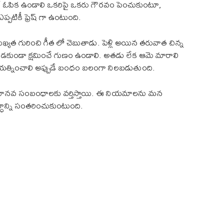
గే ఓపిక ఉండాలి ఒకరిపై ఒకరు గౌరవం పెంచుకుంటూ,
పటికీ ఫ్రెష్ గా ఉంటుంది.
ుఖ్యత గురించి గీత లో చెబుతాడు. పెళ్లి అయిన తరువాత చిన్న
 చూడకుండా క్షమించే గుణం ఉండాలి. అతడు లేక ఆమె మారాలి
యత్నించాలి అప్పుడే బంధం బలంగా నిలబడుతుంది.
అన్నీ మానవ సంబంధాలకు వర్తిస్తాయి. ఈ నియమాలను మన
్ధాన్ని సంతరించుకుంటుంది.