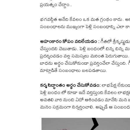
ప్రయత్నం చేద్దాం..
భగవద్గీత అనేది కేవలం ఒక మత గ్రంథం కాదు. అది జ
సంబంధాలను ముఖ్యంగా పెళ్లి సంబంధాన్ని ఎలా కా
అహంకారం కోపం వదిలేయడం :
గీతలో శ్రీకృష్ణ
చేస్తుందని చెబుతాడు. పెళ్లి బంధంలో చిన్న చిన్
ప్రదర్శించడం వల్ల సమస్యలు మరింత పెరుగుతాయ
బాధను అర్థం చేసుకోకుండా ప్రవర్తించేలా చేస్తుంది
మాట్లాడితే సంబంధాలు బలపడతాయి.
కర్మ సిద్ధాంతం అర్థం చేసుకోవడం:
లాభపేక్ష లేకుండా
పెళ్లి బంధం లో కూడా ఇదే వర్తిస్తుంది కేవలం ల
అవతలి వారి నుంచి ఏదో ఆశించడం మానేసి మన బ
మనం సక్రమంగా నిర్వర్తించాలి. అప్పుడే ఆ సంబం