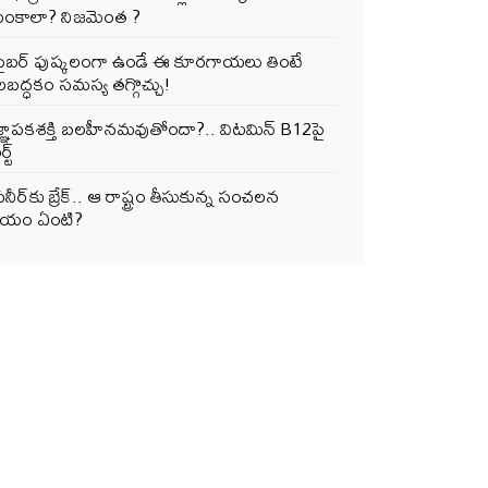
ంకాలా? నిజమెంత ?
ఫైబర్‌ పుష్కలంగా ఉండే ఈ కూరగాయలు తింటే
ద్ధకం సమస్య తగ్గొచ్చు!
జ్ఞాపకశక్తి బలహీనమవుతోందా?.. విటమిన్ B12పై
్ట్
నీర్‌కు బ్రేక్.. ఆ రాష్ట్రం తీసుకున్న సంచలన
ర్ణయం ఏంటి?