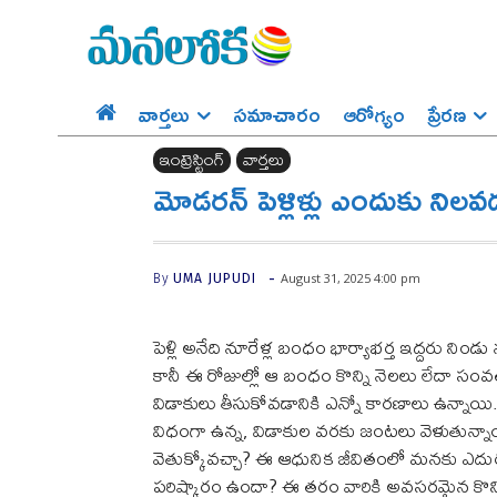
వార్తలు
సమాచారం
ఆరోగ్యం
ప్రేర‌ణ‌
ఇంట్రెస్టింగ్‌
వార్తలు
మోడరన్ పెళ్లిళ్లు ఎందుకు నిల
-
August 31, 2025 4:00 pm
By
UMA JUPUDI
పెళ్లి అనేది నూరేళ్ల బంధం భార్యాభర్త ఇద్దరు నిం
కానీ ఈ రోజుల్లో ఆ బంధం కొన్ని నెలలు లేదా సంవ
విడాకులు తీసుకోవడానికి ఎన్నో కారణాలు ఉన్నాయి.
విధంగా ఉన్న, విడాకుల వరకు జంటలు వెళుతున్న
వెతుక్కోవచ్చా? ఈ ఆధునిక జీవితంలో మనకు ఎదురయ
పరిష్కారం ఉందా? ఈ తరం వారికి అవసరమైన కొన్ని