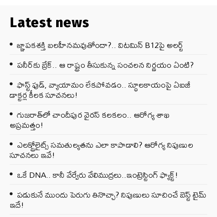
Latest news
జ్ఞాపకశక్తి బలహీనమవుతోందా?.. విటమిన్ B12పై అలర్ట్
పనీర్‌కు బ్రేక్.. ఆ రాష్ట్రం తీసుకున్న సంచలన నిర్ణయం ఏంటి?
ఫాస్ట్ ఫుడ్, వ్యాయామం లేకపోవడం.. స్థూలకాయంపై ఏఐజీ
డాక్టర్ల కీలక సూచనలు!
గుజరాత్‌లో చాందీపుర వైరస్ కలకలం.. ఆరోగ్య శాఖ
అప్రమత్తం!
ఎలక్ట్రోలైట్స్ సమతుల్యతను ఎలా కాపాడాలి? ఆరోగ్య నిపుణుల
సూచనలు ఇవే!
ఒకే DNA.. కానీ వేర్వేరు వేలిముద్రలు..ఇంట్రెస్టింగ్ ఫ్యాక్ట్!
పడుకునే ముందు పెరుగు తినొచ్చా? నిపుణులు సూచించే బెస్ట్ టైమ్
ఇదే!