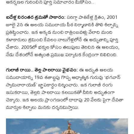
ఆకర్షణల గురించిన పూర్తి సమాచారం మీకోసం..
ఐదేళ్ల నిరంతర శ్రమతో సాకారం:
సరిగ్గా పాతికేళ్ల క్రితం, 2001
జూలై 2న ఈ ఆలయ సముదాయ పీఠ నిర్మాణానికి తొలి శిల్పాన్ని
ప్రతిష్ఠించారు. ఇక అక్కడ నుంచి రాత్రింబవళ్లు వేలాది మంది
కళాకారులు శ్రమించి కేవలం నాలుగేళ్లలోనే ఈ అద్భుతాన్ని పూర్తి
చేశారు. 2005లో భక్తుల కోసం తలుపులు తెరిచిన ఈ ఆలయం,
నేడు దేశంలోనే అత్యంత ప్రముఖ పర్యాటక కేంద్రంగా నిలిచింది.
గులాబీ రాయి.. తెల్ల పాలరాయి వైభవం:
ఈ అద్భుత ఆలయ
సముదాయాన్ని 19వ శతాబ్దపు గొప్ప ఆధ్యాత్మిక గురువు ‘భగవాన్
స్వామినారాయణ్’ జ్ఞాపకార్థం నిర్మించారు. ఇక గులాబీ రంగు
ఇసుకరాయి, తెల్లని పాలరాయి కలయికతో దీనిని అద్భుతంగా
చెక్కారు. ఇక ఆలయ ప్రాంగణంలో దాదాపు 20 వేలకు పైగా దేవతా
మూర్తుల శిల్పాలు మనకు దర్శనమిస్తాయి.