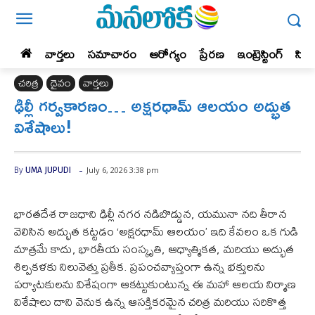
వార్తలు
సమాచారం
ఆరోగ్యం
ప్రేర‌ణ‌
ఇంట్రెస్టింగ్‌
సిన
చరిత్ర
దైవం
వార్తలు
ఢిల్లీ గర్వకారణం… అక్షరధామ్ ఆలయం అద్భుత
విశేషాలు!
-
July 6, 2026 3:38 pm
By
UMA JUPUDI
భారతదేశ రాజధాని ఢిల్లీ నగర నడిబొడ్డున, యమునా నది తీరాన
వెలిసిన అద్భుత కట్టడం ‘అక్షరధామ్ ఆలయం’ ఇది కేవలం ఒక గుడి
మాత్రమే కాదు, భారతీయ సంస్కృతి, ఆధ్యాత్మికత, మరియు అద్భుత
శిల్పకళకు నిలువెత్తు ప్రతీక. ప్రపంచవ్యాప్తంగా ఉన్న భక్తులను
పర్యాటకులను విశేషంగా ఆకట్టుకుంటున్న ఈ మహా ఆలయ నిర్మాణ
విశేషాలు దాని వెనుక ఉన్న ఆసక్తికరమైన చరిత్ర మరియు సరికొత్త