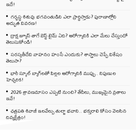
ఇదే!
గర్భస్థ శిశువు భగవంతుడిని ఎలా ప్రార్థిస్తాడు? పురాణాల్లోని
అద్భుత వివరణ!
ద్రాక్ష జ్యూస్ తాగే బెస్ట్ టైమ్ ఏది? ఆరోగ్యానికి ఎలా మేలు చేస్తుందో
తెలుసుకోండి!
సరస్వతీదేవి వాహనం హంసే ఎందుకు? శాస్త్రాలు చెప్పే విశేషం
తెలుసా?
భారీ స్కూల్ బ్యాగ్‌లతో పిల్లల ఆరోగ్యానికి ముప్పు.. నిపుణుల
హెచ్చరిక!
2026 శ్రావణమాసం ఎప్పటి నుంచి? తేదీలు, ముఖ్యమైన వ్రతాలు
ఇవే!
ఛత్రపతి శివాజీ ఇలవేల్పు తుల్జా భవాని.. భక్తురాలి కోసం వెలసిన
దివ్యక్షేత్రం!