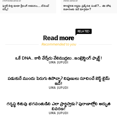
Previous article
Next article
ఫిల్టర్ నీళ్లు కూడా క్లీనింగ్ అవసరం… లేదంటే
కాలభైరవ అష్టమి ప్రత్యేకత ఏంటి?.. శని దోష
రిస్క్!
నివారణకు ఇదే మార్గమా?
RELATED
Read more
Recommended to you
ఒకే DNA.. కానీ వేర్వేరు వేలిముద్రలు..ఇంట్రెస్టింగ్ ఫ్యాక్ట్!
UMA JUPUDI
పడుకునే ముందు పెరుగు తినొచ్చా? నిపుణులు సూచించే బెస్ట్ టైమ్
ఇదే!
UMA JUPUDI
గర్భస్థ శిశువు భగవంతుడిని ఎలా ప్రార్థిస్తాడు? పురాణాల్లోని అద్భుత
వివరణ!
UMA JUPUDI