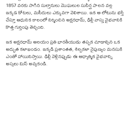
1857 వరకు సాగిన సుల్తానులు మొఘలుల సుదీర్ఘ పాలన వల్ల
ఇక్కడ కోటలు, మసీదులు ఎక్కువగా వెలిశాయి. ఇక ఆ లోటును భర్తీ
చేస్తూ ఆధునిక కాలంలో నిర్మించిన అక్షరధామ్, ఢిల్లీ వాస్తు వైభవానికి
కొత్త గుర్తింపు తెచ్చింది.
ఇక అక్షరధామ్ ఆలయం ప్రతి భారతీయుడు తప్పక చూడాల్సిన ఒక
అద్భుత కళాఖండం. ఇక్కడి ప్రశాంతత, శిల్పకళా నైపుణ్యం మనసుకి
ఎంతో హాయినిస్తాయి. ఢిల్లీ వెళ్లినప్పుడు ఈ ఆధ్యాత్మిక వైభవాన్ని
అస్సలు మిస్ అవ్వకండి.