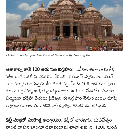
Akshardham Temple: The Pride of Delhi and Its Amazing Facts
ఆకాశాన్ని తాకే 108 అడుగుల విగ్రహం:
ఇటీవల ఈ ఆలయ కీర్తి
కిరీటంలో మరో మణిహారం చేరింది. భగవాన్ స్వామినారాయణ్
బాలసన్యాసి రూపమైన ‘నీలకంఠ వర్ణి’ పేరిట 108 అడుగుల భారీ
కంచు విగ్రహాన్ని ఇక్కడ ప్రతిష్ఠించారు. ఇక ఒక చేతిలో జపమాల
పట్టుకుని భక్తితో చేతులు పైకెత్తిన ఈ విగ్రహం వెనుక నుంచి చూస్తే
అక్షరధామ్ ఆలయం కనిపించే దృశ్యం కనువిందు చేస్తుంది.
ఢిల్లీ చరిత్రలో సరికొత్త అధ్యాయం:
ఢిల్లీలో వారణాసి, భువనేశ్వర్
లాంటి ప్రాచీన హిందూ దేవాలయాలు చాలా తక్కువ. 1206 నుండి