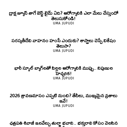
ద్రాక్ష జ్యూస్ తాగే బెస్ట్ టైమ్ ఏది? ఆరోగ్యానికి ఎలా మేలు చేస్తుందో
తెలుసుకోండి!
UMA JUPUDI
సరస్వతీదేవి వాహనం హంసే ఎందుకు? శాస్త్రాలు చెప్పే విశేషం
తెలుసా?
UMA JUPUDI
భారీ స్కూల్ బ్యాగ్‌లతో పిల్లల ఆరోగ్యానికి ముప్పు.. నిపుణుల
హెచ్చరిక!
UMA JUPUDI
2026 శ్రావణమాసం ఎప్పటి నుంచి? తేదీలు, ముఖ్యమైన వ్రతాలు
ఇవే!
UMA JUPUDI
ఛత్రపతి శివాజీ ఇలవేల్పు తుల్జా భవాని.. భక్తురాలి కోసం వెలసిన