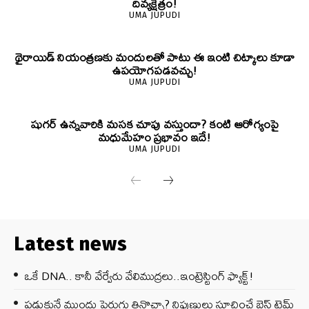
దివ్యక్షేత్రం!
UMA JUPUDI
థైరాయిడ్ నియంత్రణకు మందులతో పాటు ఈ ఇంటి చిట్కాలు కూడా
ఉపయోగపడవచ్చు!
UMA JUPUDI
షుగర్ ఉన్నవారికి మసక చూపు వస్తుందా? కంటి ఆరోగ్యంపై
మధుమేహం ప్రభావం ఇదే!
UMA JUPUDI
Latest news
ఒకే DNA.. కానీ వేర్వేరు వేలిముద్రలు..ఇంట్రెస్టింగ్ ఫ్యాక్ట్!
పడుకునే ముందు పెరుగు తినొచ్చా? నిపుణులు సూచించే బెస్ట్ టైమ్