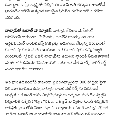
రివార్డులు ఇచ్చే కాన్సెప్ట్‌తో వచ్చిన ఈ యాప్ అతి తక్కువ కాలంలోనే
భారతదేశంలోనే అత్యంత విలువైన ఫిన్‌టెక్ కంపెనీలలో ఒకటిగా
ఎదిగింది.
వాట్సాప్‌లో కునాల్ షా మ్యాజిక్:
వాట్సాప్ కేవలం మెసేజింగ్
యాప్‌గానే కాకుండా.. పేమెంట్స్, బిజినెస్ కామర్స్ మరియు
ఆర్టిఫిషియల్ ఇంటెలిజెన్స్ (AI) వైపు అడుగులు వేస్తున్న తరుణంలో
కునాల్ షా నియామకం జరిగింది. ఇక కునాల్ షాకు ఉన్న ‘బిల్డర్
మెంటాలిటీ’ గ్లోబల్ విజన్ వాట్సాప్‌ను తదుపరి స్థాయికి తీసుకెళ్లడానికి
ఎంతగానో ఉపయోగపడతాయని మెటా అధినేత మార్క్ జుకర్‌బర్గ్
స్వయంగా కొనియాడారు.
ఇక భారతదేశంలోనే కాకుండా ప్రపంచవ్యాప్తంగా 300 కోట్లకు పైగా
వినియోగదారులు ఉన్న వాట్సాప్ లాంటి నెట్‌వర్క్‌ను నడిపించే
బాధ్యత ఒక ఇండియన్ ఎంట్రప్రెన్యూర్‌కు దక్కడం మన దేశ స్టార్టప్
విప్లవానికి దక్కిన గొప్ప గౌరవం. ఇక క్రెడ్ బాధ్యతల నుండి తప్పుకుని
కాలిఫోర్నియాలోని మెటా ప్రధాన కార్యాలయం నుండి వాట్సాప్ గ్లోబల్
హెడ్‌గా కునాల్ షా చేయబోయే కొత్త మ్యాజిక్ కోసం టెక్ ప్రపంచం