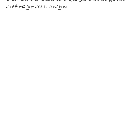
ఎంతో ఆసక్తిగా ఎదురుచూస్తోంది.