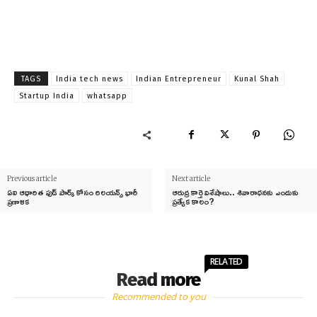
TAGS
India tech news
Indian Entrepreneur
Kunal Shah
Startup India
whatsapp
Previous article
Next article
ఏఐ ఆధారిత ఫుడ్ పార్క్ కోసం రిలయన్స్ భారీ
ఆరుద్ర కార్తె విశేషాలు.. శివారాధనకు ఎందుకు
ప్రణాళిక
ప్రత్యేక కాలం?
RELATED
Read more
Recommended to you