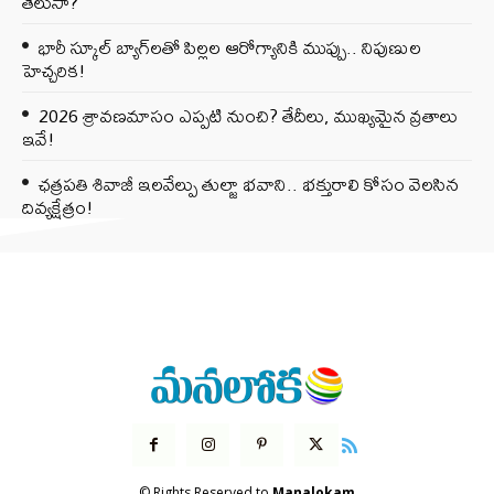
తెలుసా?
భారీ స్కూల్ బ్యాగ్‌లతో పిల్లల ఆరోగ్యానికి ముప్పు.. నిపుణుల
హెచ్చరిక!
2026 శ్రావణమాసం ఎప్పటి నుంచి? తేదీలు, ముఖ్యమైన వ్రతాలు
ఇవే!
ఛత్రపతి శివాజీ ఇలవేల్పు తుల్జా భవాని.. భక్తురాలి కోసం వెలసిన
దివ్యక్షేత్రం!
© Rights Reserved to
Manalokam