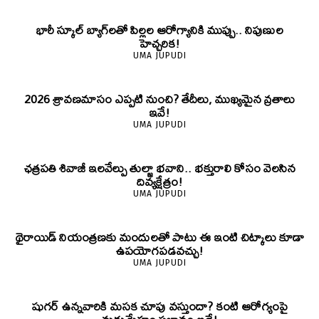
భారీ స్కూల్ బ్యాగ్‌లతో పిల్లల ఆరోగ్యానికి ముప్పు.. నిపుణుల
హెచ్చరిక!
UMA JUPUDI
2026 శ్రావణమాసం ఎప్పటి నుంచి? తేదీలు, ముఖ్యమైన వ్రతాలు
ఇవే!
UMA JUPUDI
ఛత్రపతి శివాజీ ఇలవేల్పు తుల్జా భవాని.. భక్తురాలి కోసం వెలసిన
దివ్యక్షేత్రం!
UMA JUPUDI
థైరాయిడ్ నియంత్రణకు మందులతో పాటు ఈ ఇంటి చిట్కాలు కూడా
ఉపయోగపడవచ్చు!
UMA JUPUDI
షుగర్ ఉన్నవారికి మసక చూపు వస్తుందా? కంటి ఆరోగ్యంపై