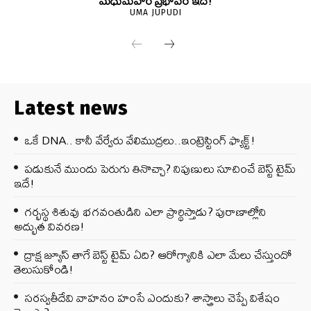
మధుమేహం ప్రభావం ఇదే!
UMA JUPUDI
Latest news
ఒకే DNA.. కానీ వేర్వేరు వేలిముద్రలు..ఇంట్రెస్టింగ్ ఫ్యాక్ట్!
పడుకునే ముందు పెరుగు తినొచ్చా? నిపుణులు సూచించే బెస్ట్ టైమ్
ఇదే!
గర్భస్థ శిశువు భగవంతుడిని ఎలా ప్రార్థిస్తాడు? పురాణాల్లోని
అద్భుత వివరణ!
ద్రాక్ష జ్యూస్ తాగే బెస్ట్ టైమ్ ఏది? ఆరోగ్యానికి ఎలా మేలు చేస్తుందో
తెలుసుకోండి!
సరస్వతీదేవి వాహనం హంసే ఎందుకు? శాస్త్రాలు చెప్పే విశేషం