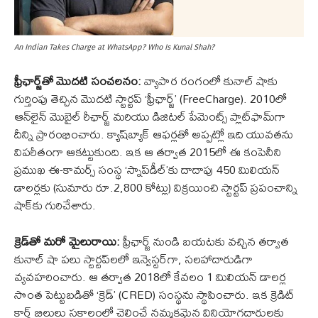
An Indian Takes Charge at WhatsApp? Who Is Kunal Shah?
ఫ్రీఛార్జ్‌తో మొదటి సంచలనం:
వ్యాపార రంగంలో కునాల్ షాకు
గుర్తింపు తెచ్చిన మొదటి స్టార్టప్ ‘ఫ్రీఛార్జ్’ (FreeCharge). 2010లో
ఆన్‌లైన్ మొబైల్ రీఛార్జ్ మరియు డిజిటల్ పేమెంట్స్ ప్లాట్‌ఫామ్‌గా
దీన్ని ప్రారంభించారు. క్యాష్‌బ్యాక్ ఆఫర్లతో అప్పట్లో ఇది యువతను
విపరీతంగా ఆకట్టుకుంది. ఇక ఆ తర్వాత 2015లో ఈ కంపెనీని
ప్రముఖ ఈ-కామర్స్ సంస్థ ‘స్నాప్‌డీల్’కు దాదాపు 450 మిలియన్
డాలర్లకు (సుమారు రూ.2,800 కోట్లు) విక్రయించి స్టార్టప్ ప్రపంచాన్ని
షాక్‌కు గురిచేశారు.
క్రెడ్‌తో మరో మైలురాయి:
ఫ్రీఛార్జ్ నుండి బయటకు వచ్చిన తర్వాత
కునాల్ షా పలు స్టార్టప్‌లలో ఇన్వెస్టర్‌గా, సలహాదారుడిగా
వ్యవహరించారు. ఆ తర్వాత 2018లో కేవలం 1 మిలియన్ డాలర్ల
సొంత పెట్టుబడితో ‘క్రెడ్’ (CRED) సంస్థను స్థాపించారు. ఇక క్రెడిట్
కార్డ్ బిల్లులు సకాలంలో చెల్లించే నమ్మకమైన వినియోగదారులకు