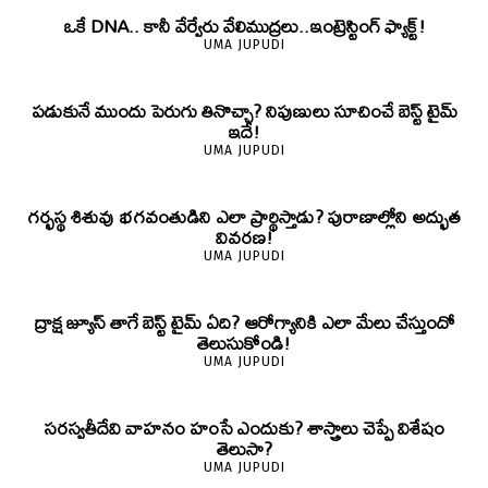
ఒకే DNA.. కానీ వేర్వేరు వేలిముద్రలు..ఇంట్రెస్టింగ్ ఫ్యాక్ట్!
UMA JUPUDI
పడుకునే ముందు పెరుగు తినొచ్చా? నిపుణులు సూచించే బెస్ట్ టైమ్
ఇదే!
UMA JUPUDI
గర్భస్థ శిశువు భగవంతుడిని ఎలా ప్రార్థిస్తాడు? పురాణాల్లోని అద్భుత
వివరణ!
UMA JUPUDI
ద్రాక్ష జ్యూస్ తాగే బెస్ట్ టైమ్ ఏది? ఆరోగ్యానికి ఎలా మేలు చేస్తుందో
తెలుసుకోండి!
UMA JUPUDI
సరస్వతీదేవి వాహనం హంసే ఎందుకు? శాస్త్రాలు చెప్పే విశేషం
తెలుసా?
UMA JUPUDI