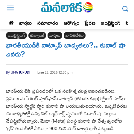
వార్తలు
సమాచారం
ఆరోగ్యం
ప్రేర‌ణ‌
ఇంట్రెస్టింగ్‌
సిన
ఇంట్రెస్టింగ్‌
టెక్నాలజీ
వార్తలు
భారతదేశం
భారతీయుడికి వాట్సాప్‌ బాధ్యతలు?.. కునాల్ షా
ఎవరు?
-
June 23, 2026 12:30 pm
By
UMA JUPUDI
భారతీయ టెక్ ప్రపంచంలో ఒక సరికొత్త చరిత్ర లిఖించబడింది.
ప్రముఖ మెసేజింగ్ ప్లాట్‌ఫామ్ వాట్సాప్ (WhatsApp) గ్లోబల్ హెడ్‌గా
భారతీయ స్టార్టప్ స్టార్ కునాల్ షా నియమితులయ్యారు. ఇప్పటివరకు
ఈ బాధ్యతల్లో ఉన్న విల్ క్యాథ్‌కార్ట్ స్థానంలో కునాల్ షా పగ్గాలు
చేపట్టబోతున్నారు. మెటా (Meta) సంస్థ కునాల్ షా నేతృత్వంలోని
‘క్రెడ్’ కంపెనీలో ఏకంగా 900 మిలియన్ డాలర్ల భారీ పెట్టుబడి