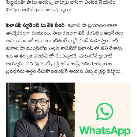
పెట్టడంతో పాటు ఆయన్ని వాట్సాప్ బాస్‌గా ఎంపిక చేయడం
విశేషం. ఆ విశేషాలు ఇలా వున్నాయి..
ఫిలాసఫీ స్టూడెంట్ టు టెక్ లీడర్:
కునాల్ షా ప్రయాణం చాలా
ఆసక్తికరంగా ఉంటుంది. సాధారణంగా టెక్ కంపెనీల అధినేతలు
అనగానే ఐఐటీ లేదా ఇంజనీరింగ్ బ్యాక్‌గ్రౌండ్ ఊహిస్తాం. కానీ
కునాల్ షా ముంబైలోని విల్సన్ కాలేజీలో ఫిలాసఫీ లో బీఏ చేశారు.
ఇక ఆ తర్వాత ఎంబీఏ లో చేరినప్పటికీ, మధ్యలోనే డ్రాపౌట్
అయ్యారు. చదువు కంటే ప్రాక్టికల్ నాలెడ్జ్, వినియోగదారుల
ప్రవర్తనను అర్థం చేసుకోవడంపైనే ఆయన ఎక్కువ శ్రద్ధ పెట్టారు.