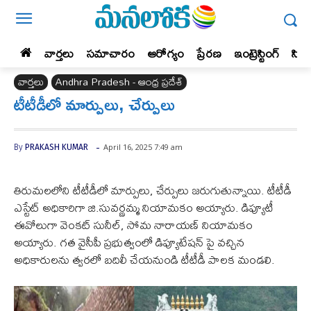
వార్తలు
సమాచారం
ఆరోగ్యం
ప్రేర‌ణ‌
ఇంట్రెస్టింగ్‌
సిన
వార్తలు
Andhra Pradesh - ఆంధ్ర ప్రదేశ్‌
టీటీడీలో మార్పులు, చేర్పులు
-
April 16, 2025 7:49 am
By
PRAKASH KUMAR
తిరుమలలోని టీటీడీలో మార్పులు, చేర్పులు జరుగుతున్నాయి. టీటీడీ
ఎస్టేట్ అధికారిగా జి.సువర్ణమ్మ నియామకం అయ్యారు. డిప్యూటీ
ఈవోలుగా వెంకట్ సునీల్, సోమ నారాయణ్ నియామకం
అయ్యారు. గత వైసీపీ ప్రభుత్వంలో డిప్యూటేషన్ పై వచ్చిన
అధికారులను త్వరలో బదిలీ చేయనుండి టీటీడీ పాలక మండలి.