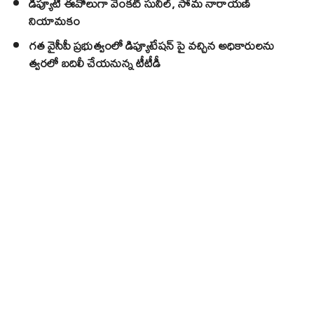
డిప్యూటీ ఈవోలుగా వెంకట్ సునీల్, సోమ నారాయణ్
నియామకం
గత వైసీపీ ప్రభుత్వంలో డిప్యూటేషన్ పై వచ్చిన అధికారులను
త్వరలో బదిలీ చేయనున్న టీటీడీ