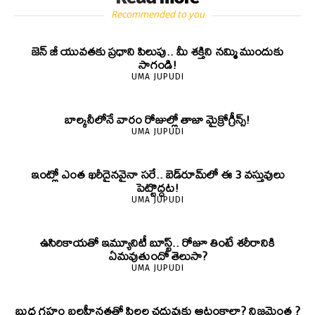
Recommended to you
జెన్‌ జీ యువతకు ప్రధాని పిలుపు.. మీ శక్తిని నమ్మి ముందుకు
సాగండి!
UMA JUPUDI
బాల్కనీలోనే వారం రోజుల్లో తాజా మైక్రోగ్రీన్స్‌!
UMA JUPUDI
ఇంట్లో ఎంత ఖరీదైనవైనా సరే.. బెడ్‌రూమ్‌లో ఈ 3 వస్తువులు
పెట్టొద్దట!
UMA JUPUDI
ఉసిరికాయతో ఇమ్యూనిటీ బూస్ట్‌.. రోజూ తింటే శరీరానికి
ఏమవుతుందో తెలుసా?
UMA JUPUDI
బుధ గ్రహం బలహీనతతో పిల్లల చదువుకు ఆటంకాలా? నిజమెంత ?