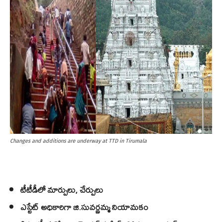
Changes and additions are underway at TTD in Tirumala
టీటీడీలో మార్పులు, చేర్పులు
ఎస్టేట్ అధికారిగా జి.సువర్ణమ్మ నియామకం