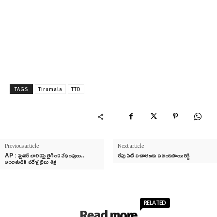
TAGS
Tirumala
TTD
Previous article
Next article
AP : మైనర్ బాలికపై లైగింక వేధింపులు..
రేపు సిట్ విచారణకు విజయసాయిరెడ్డి
నిందితుడికి పదేళ్ల జైలు శిక్ష
RELATED
Read more