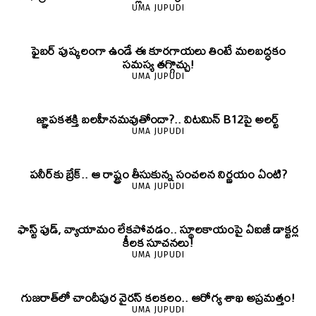
UMA JUPUDI
ఫైబర్‌ పుష్కలంగా ఉండే ఈ కూరగాయలు తింటే మలబద్ధకం
సమస్య తగ్గొచ్చు!
UMA JUPUDI
జ్ఞాపకశక్తి బలహీనమవుతోందా?.. విటమిన్ B12పై అలర్ట్
UMA JUPUDI
పనీర్‌కు బ్రేక్.. ఆ రాష్ట్రం తీసుకున్న సంచలన నిర్ణయం ఏంటి?
UMA JUPUDI
ఫాస్ట్ ఫుడ్, వ్యాయామం లేకపోవడం.. స్థూలకాయంపై ఏఐజీ డాక్టర్ల
కీలక సూచనలు!
UMA JUPUDI
గుజరాత్‌లో చాందీపుర వైరస్ కలకలం.. ఆరోగ్య శాఖ అప్రమత్తం!
UMA JUPUDI