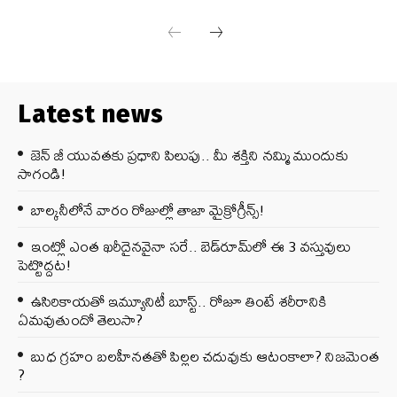
Latest news
జెన్‌ జీ యువతకు ప్రధాని పిలుపు.. మీ శక్తిని నమ్మి ముందుకు
సాగండి!
బాల్కనీలోనే వారం రోజుల్లో తాజా మైక్రోగ్రీన్స్‌!
ఇంట్లో ఎంత ఖరీదైనవైనా సరే.. బెడ్‌రూమ్‌లో ఈ 3 వస్తువులు
పెట్టొద్దట!
ఉసిరికాయతో ఇమ్యూనిటీ బూస్ట్‌.. రోజూ తింటే శరీరానికి
ఏమవుతుందో తెలుసా?
బుధ గ్రహం బలహీనతతో పిల్లల చదువుకు ఆటంకాలా? నిజమెంత
?