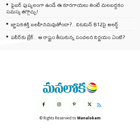
ఫైబర్‌ పుష్కలంగా ఉండే ఈ కూరగాయలు తింటే మలబద్ధకం
సమస్య తగ్గొచ్చు!
జ్ఞాపకశక్తి బలహీనమవుతోందా?.. విటమిన్ B12పై అలర్ట్
పనీర్‌కు బ్రేక్.. ఆ రాష్ట్రం తీసుకున్న సంచలన నిర్ణయం ఏంటి?
© Rights Reserved to
Manalokam