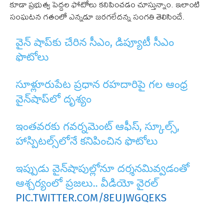
కూడా ప్రభుత్వ పెద్దల ఫోటోలు కనిపించడం చూస్తున్నాం. ఇలాంటి
సంఘటన గతంలో ఎన్నడూ జరగలేదన్న సంగతి తెలిసిందే.
వైన్ షాప్‌కు చేరిన సీఎం, డిప్యూటీ సీఎం
ఫొటోలు
సూళ్లూరుపేట ప్రధాన రహదారిపై గ‌ల ఆంధ్ర
వైన్‌షాప్‌లో దృశ్యం
ఇంతవ‌ర‌కు గ‌వ‌ర్న‌మెంట్ ఆఫీస్‌, స్కూల్స్‌,
హాస్పిట‌ల్స్‌లోనే క‌నిపించిన ఫొటోలు
ఇప్పుడు వైన్‌షాపుల్లోనూ ద‌ర్శ‌న‌మివ్వ‌డంతో
ఆశ్చ‌ర్యంలో ప్ర‌జ‌లు.. వీడియో వైర‌ల్‌
PIC.TWITTER.COM/8EUJWGQEKS