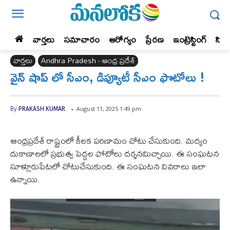
వార్తలు
సమాచారం
ఆరోగ్యం
ప్రేర‌ణ‌
ఇంట్రెస్టింగ్‌
సిన
వార్తలు
Andhra Pradesh - ఆంధ్ర ప్రదేశ్‌
వైన్ షాప్‌ లో సీఎం, డిప్యూటీ సీఎం ఫొటోలు !
-
August 11, 2025 1:49 pm
By
PRAKASH KUMAR
ఆంధ్రప్రదేశ్ రాష్ట్రంలో కీలక పరిణామం చోటు చేసుకుంది. మద్యం
దుకాణాలలో ప్రభుత్వ పెద్దల ఫోటోలు దర్శనమిచ్చాయి. ఈ సంఘటన
సూళ్లూరుపేటలో చోటుచేసుకుంది. ఈ సంఘటన వివరాలు ఇలా
ఉన్నాయి.