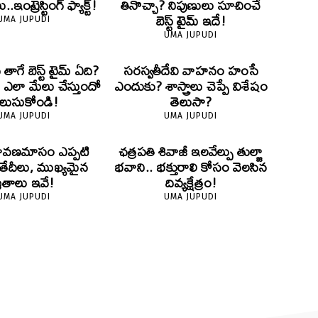
.ఇంట్రెస్టింగ్ ఫ్యాక్ట్!
తినొచ్చా? నిపుణులు సూచించే
బెస్ట్ టైమ్ ఇదే!
UMA JUPUDI
UMA JUPUDI
స్ తాగే బెస్ట్ టైమ్ ఏది?
సరస్వతీదేవి వాహనం హంసే
ి ఎలా మేలు చేస్తుందో
ఎందుకు? శాస్త్రాలు చెప్పే విశేషం
ెలుసుకోండి!
తెలుసా?
UMA JUPUDI
UMA JUPUDI
్రావణమాసం ఎప్పటి
ఛత్రపతి శివాజీ ఇలవేల్పు తుల్జా
తేదీలు, ముఖ్యమైన
భవాని.. భక్తురాలి కోసం వెలసిన
్రతాలు ఇవే!
దివ్యక్షేత్రం!
UMA JUPUDI
UMA JUPUDI