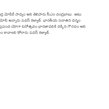
నరేంద్ర మోదీకే సాధ్యం అని తెలిపారు సీఎం చంద్రబాబు. అటు
ాని మోదీ అన్నారు పవన్ కళ్యాణ్. భారతీయ సనాతన ధర్మం
ది.. ప్రపంచ యోగా దినోత్సవం భారతావనికి దక్కిన గౌరవం అని
ానం కావాలని కోరారు పవన్ కళ్యాణ్.