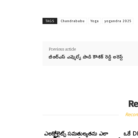
TAGS
Chandrababu
Yoga
yogandra 2025
Previous article
బీఆర్ఎస్ ఎమ్మెల్యే పాడి కౌశిక్ రెడ్డి అరెస్ట్
Re
Reco
ఎలక్ట్రోలైట్స్ సమతుల్యతను ఎలా
ఒకే DN