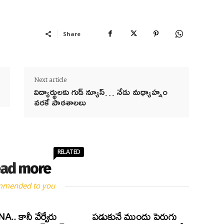
Share
Next article
విద్యార్థులకు గుడ్ న్యూస్… నేడు మధ్యాహ్నం
వరకే పాఠశాలలు
RELATED
ad more
mmended to you
A.. కానీ వేర్వేరు
పడుకునే ముందు పెరుగు