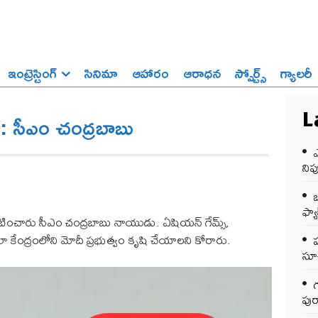
ఇంట్రెస్టింగ్‌
సినిమా
ఆహారం
ఆరాధన
స్పోర్ట్స్‌
గ్యాలరీ
్: సీఎం చంద్రబాబు
L
ఎ
ని
ఒ
ఫ్యాక
్రకటించారు సీఎం చంద్రబాబు నాయుడు. ఏషియన్ గేమ్స్,
సేలా కేంద్రంలోని మోదీ ప్రభుత్వం కృషి చేయాలని కోరారు.
సూచ
గ
పుర