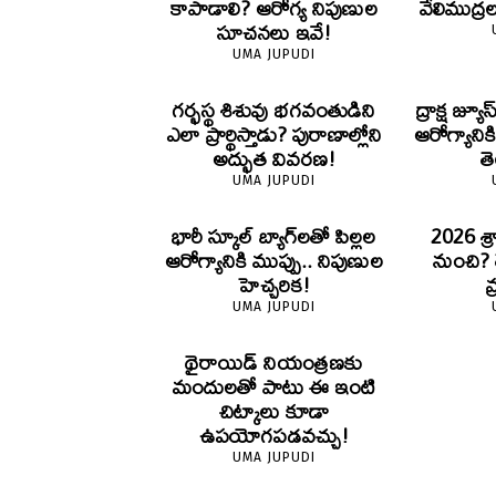
కాపాడాలి? ఆరోగ్య నిపుణుల
వేలిముద్రలు.
సూచనలు ఇవే!
UMA JUPUDI
గర్భస్థ శిశువు భగవంతుడిని
ద్రాక్ష జ్యూ
ఎలా ప్రార్థిస్తాడు? పురాణాల్లోని
ఆరోగ్యానిక
అద్భుత వివరణ!
త
UMA JUPUDI
భారీ స్కూల్ బ్యాగ్‌లతో పిల్లల
2026 శ
ఆరోగ్యానికి ముప్పు.. నిపుణుల
నుంచి? 
హెచ్చరిక!
వ
UMA JUPUDI
థైరాయిడ్ నియంత్రణకు
మందులతో పాటు ఈ ఇంటి
చిట్కాలు కూడా
ఉపయోగపడవచ్చు!
UMA JUPUDI