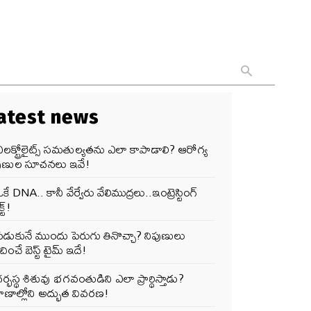
atest news
లక్ట్రోలైట్స్ సమతుల్యతను ఎలా కాపాడాలి? ఆరోగ్య
పుణుల సూచనలు ఇవే!
కే DNA.. కానీ వేర్వేరు వేలిముద్రలు..ఇంట్రెస్టింగ్
్ట్!
పడుకునే ముందు పెరుగు తినొచ్చా? నిపుణులు
ించే బెస్ట్ టైమ్ ఇదే!
ర్భస్థ శిశువు భగవంతుడిని ఎలా ప్రార్థిస్తాడు?
ాణాల్లోని అద్భుత వివరణ!