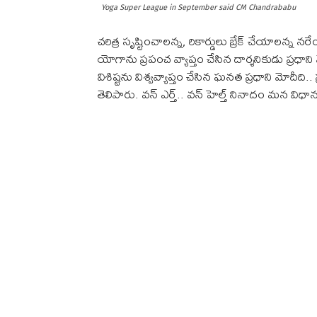
Yoga Super League in September said CM Chandrababu
చరిత్ర సృష్టించాలన్న, రికార్డులు బ్రేక్ చేయాలన్న 
యోగాను ప్రపంచ వ్యాప్తం చేసిన దార్శనికుడు ప్రధ
విశిష్టను విశ్వవ్యాప్తం చేసిన ఘనత ప్రధాని మోదీ
తెలిపారు. వన్ ఎర్త్.. వన్ హెల్త్ నినాదం మన విధ