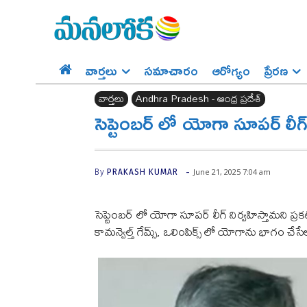
వార్తలు
సమాచారం
ఆరోగ్యం
ప్రేర‌ణ‌
వార్తలు
Andhra Pradesh - ఆంధ్ర ప్రదేశ్‌
సెప్టెంబర్ లో యోగా సూపర్ లీగ
-
June 21, 2025 7:04 am
By
PRAKASH KUMAR
సెప్టెంబర్ లో యోగా సూపర్ లీగ్ నిర్వహిస్తామని ప
కామన్వెల్త్ గేమ్స్, ఒలింపిక్స్ లో యోగాను భాగం చే