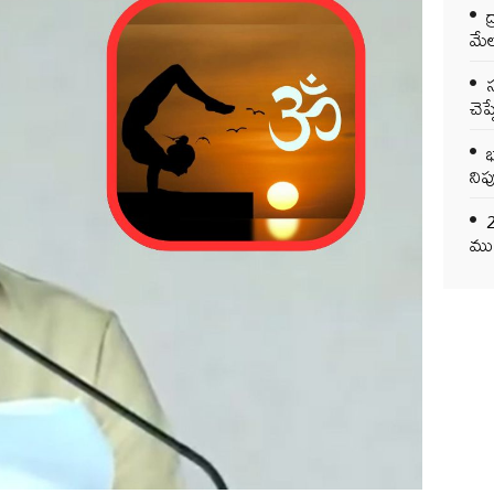
ద
మేల
చెప
భ
నిప
ముఖ