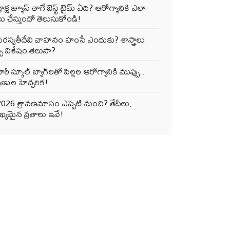
్రాక్ష జ్యూస్ తాగే బెస్ట్ టైమ్ ఏది? ఆరోగ్యానికి ఎలా
ు చేస్తుందో తెలుసుకోండి!
సరస్వతీదేవి వాహనం హంసే ఎందుకు? శాస్త్రాలు
్పే విశేషం తెలుసా?
ారీ స్కూల్ బ్యాగ్‌లతో పిల్లల ఆరోగ్యానికి ముప్పు..
ుణుల హెచ్చరిక!
2026 శ్రావణమాసం ఎప్పటి నుంచి? తేదీలు,
్యమైన వ్రతాలు ఇవే!