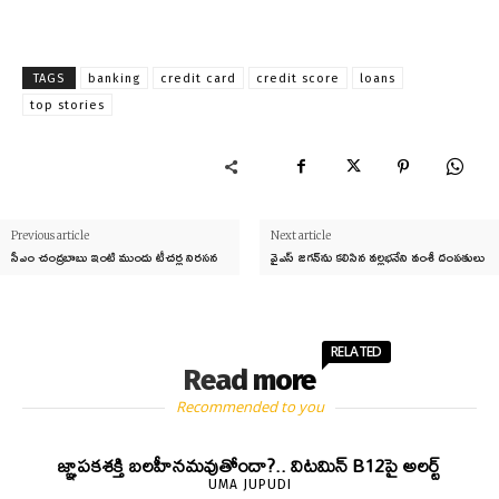
TAGS
banking
credit card
credit score
loans
top stories
Previous article
Next article
సీఎం చంద్రబాబు ఇంటి ముందు టీచర్ల నిరసన
వైఎస్ జగన్‌ను క‌లిసిన వల్లభనేని వంశీ దంపతులు
RELATED
Read more
Recommended to you
జ్ఞాపకశక్తి బలహీనమవుతోందా?.. విటమిన్ B12పై అలర్ట్
UMA JUPUDI