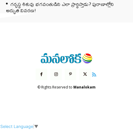
గర్భస్థ శిశువు భగవంతుడిని ఎలా ప్రార్థిస్తాడు? పురాణాల్లోని
అద్భుత వివరణ!
© Rights Reserved to
Manalokam
Select Language
▼