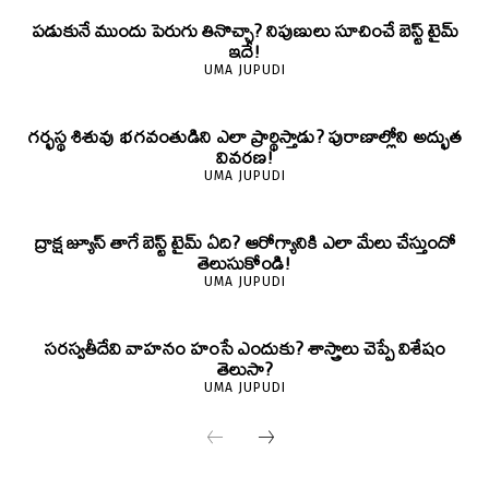
పడుకునే ముందు పెరుగు తినొచ్చా? నిపుణులు సూచించే బెస్ట్ టైమ్
ఇదే!
UMA JUPUDI
గర్భస్థ శిశువు భగవంతుడిని ఎలా ప్రార్థిస్తాడు? పురాణాల్లోని అద్భుత
వివరణ!
UMA JUPUDI
ద్రాక్ష జ్యూస్ తాగే బెస్ట్ టైమ్ ఏది? ఆరోగ్యానికి ఎలా మేలు చేస్తుందో
తెలుసుకోండి!
UMA JUPUDI
సరస్వతీదేవి వాహనం హంసే ఎందుకు? శాస్త్రాలు చెప్పే విశేషం
తెలుసా?
UMA JUPUDI