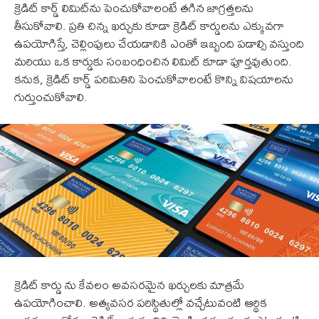
క్రెడిట్ కార్డ్ లిమిట్‌ను పెంచుకోవాలంటే తగిన జాగ్రత్తలను
తీసుకోవాలి. ప్రతి చిన్న ఖర్చుకు కూడా క్రెడిట్ కార్డులను ఎక్కువగా
ఉపయోగిస్తే, చెల్లింపులు చేయడానికి ఎంతో ఇబ్బంది పడాల్సి వస్తుంది
మరియు ఒక కార్డుకు సంబంధించిన లిమిట్ కూడా పూర్తవుతుంది.
కనుక, క్రెడిట్ కార్డ్ పరిమితిని పెంచుకోవాలంటే కొన్ని విషయాలను
గుర్తుంచుకోవాలి.
క్రెడిట్ కార్డు ను కేవలం అవసరమైన ఖర్చులకు మాత్రమే
ఉపయోగించాలి. అత్యవసర పరిస్థితుల్లో వచ్చేటువంటి ఆర్థిక