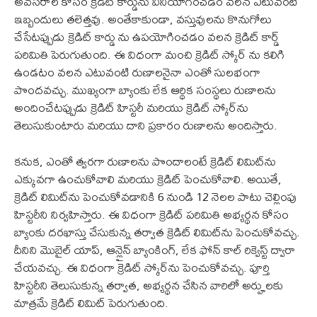
అవసరాల కోసం క్రెడిట్ కార్డును వినియోగించడం వలన ఎటువంటి
ఇబ్బందులు తలెత్తవు. అంతేకాకుండా, వస్తువులను కొనుగోలు
చేసేటప్పుడు క్రెడిట్ కార్డు ను ఉపయోగించడం వలన క్రెడిట్ కార్డ్
పరిమితి పెరుగుతుంది. ఈ విధంగా మంచి క్రెడిట్ స్కోర్‌ ను కలిగి
ఉండటం వలన ఎటువంటి రుణాలనైనా ఎంతో సులభంగా
పొందవచ్చు. ముఖ్యంగా బ్యాంకు లేక ఆర్థిక సంస్థలు రుణాలను
అందించేటప్పుడు క్రెడిట్ హిస్టరీ మరియు క్రెడిట్ స్కోర్‌ను
తెలుసుకుంటారు మరియు దాని ప్రకారం రుణాలను అందిస్తారు.
కనుక, ఎంతో త్వరగా రుణాలను పొందాలంటే క్రెడిట్ లిమిట్‌ను
ఎక్కువగా ఉంచుకోవాలి మరియు క్రెడిట్ పెంచుకోవాలి. అయితే,
క్రెడిట్ లిమిట్‌ను పెంచుకోవడానికి 6 నుండి 12 నెలల పాటు చెల్లింపు
హిస్టరీని నిర్వహిస్తారు. ఈ విధంగా క్రెడిట్ పరిమితి అభ్యర్థన కోసం
బ్యాంకు దరఖాస్తు చేసుకున్న తర్వాత క్రెడిట్ లిమిట్‌ను పెంచుకోవచ్చు.
దీనిని మొబైల్ యాప్, ఆన్లైన్ బ్యాంకింగ్, లేక ఫోన్ కాల్ రిక్వెస్ట్ ద్వారా
చేయవచ్చు. ఈ విధంగా క్రెడిట్ స్కోర్‌ను పెంచుకోవచ్చు. పూర్తి
హిస్టరీని తెలుసుకున్న తర్వాత, అభ్యర్థన చేసిన వారిలో అర్హులకు
మాత్రమే క్రెడిట్ లిమిట్ పెరుగుతుంది.