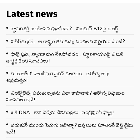
Latest news
జ్ఞాపకశక్తి బలహీనమవుతోందా?.. విటమిన్ B12పై అలర్ట్
పనీర్‌కు బ్రేక్.. ఆ రాష్ట్రం తీసుకున్న సంచలన నిర్ణయం ఏంటి?
ఫాస్ట్ ఫుడ్, వ్యాయామం లేకపోవడం.. స్థూలకాయంపై ఏఐజీ
డాక్టర్ల కీలక సూచనలు!
గుజరాత్‌లో చాందీపుర వైరస్ కలకలం.. ఆరోగ్య శాఖ
అప్రమత్తం!
ఎలక్ట్రోలైట్స్ సమతుల్యతను ఎలా కాపాడాలి? ఆరోగ్య నిపుణుల
సూచనలు ఇవే!
ఒకే DNA.. కానీ వేర్వేరు వేలిముద్రలు..ఇంట్రెస్టింగ్ ఫ్యాక్ట్!
పడుకునే ముందు పెరుగు తినొచ్చా? నిపుణులు సూచించే బెస్ట్ టైమ్
ఇదే!