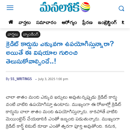
వార్తలు
సమాచారం
ఆరోగ్యం
ప్రేర‌ణ‌
ఇంట్రెస్టింగ్‌
సిన
వార్తలు
బ్యాంకింగ్‌
క్రెడిట్ కార్డును ఎక్కువగా ఉపయోగిస్తున్నారా?
అయితే ఈ విషయాల గురించి
తెలుసుకోవాల్సిందే..!
-
July 3, 2025 1:00 pm
By
SS_WRITINGS
చాలా శాతం మంది ఎక్కువ ఖర్చులు అవుతున్నప్పుడు క్రెడిట్ కార్డు
వంటి వాటిని ఉపయోగిస్తూ ఉంటారు. ముఖ్యంగా ఈ రోజుల్లో క్రెడిట్
కార్డును చాలా శాతం మంది ఉపయోగిస్తున్నారు. కాకపోతే వాటిని
మెయింటైన్ చేయడానికి ఎంతో ఇబ్బంది పడుతున్నారు. ముఖ్యంగా
క్రెడిట్ కార్డ్ లిమిట్ కూడా ఎంతో త్వరగా పూర్తి అవుతోంది. కనుక,