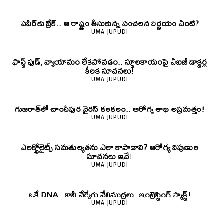
పనీర్‌కు బ్రేక్.. ఆ రాష్ట్రం తీసుకున్న సంచలన నిర్ణయం ఏంటి?
UMA JUPUDI
ఫాస్ట్ ఫుడ్, వ్యాయామం లేకపోవడం.. స్థూలకాయంపై ఏఐజీ డాక్టర్ల
కీలక సూచనలు!
UMA JUPUDI
గుజరాత్‌లో చాందీపుర వైరస్ కలకలం.. ఆరోగ్య శాఖ అప్రమత్తం!
UMA JUPUDI
ఎలక్ట్రోలైట్స్ సమతుల్యతను ఎలా కాపాడాలి? ఆరోగ్య నిపుణుల
సూచనలు ఇవే!
UMA JUPUDI
ఒకే DNA.. కానీ వేర్వేరు వేలిముద్రలు..ఇంట్రెస్టింగ్ ఫ్యాక్ట్!
UMA JUPUDI