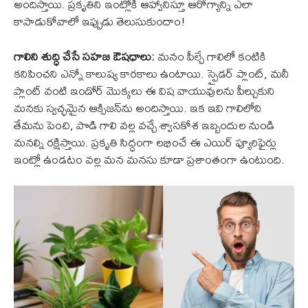
అందిస్తాయి. ప్రకృతిని ఇంట్లోకి ఆహ్వానిస్తూ ఆరోగ్యాన్ని ఎలా
కాపాడుకోవాలో ఇప్పుడు తెలుసుకుందాం!
గాలిని శుద్ధి చేసే సహజ ఔషధాలు:
మనం పీల్చే గాలిలో కంటికి
కనిపించని ఎన్నో కాలుష్య కారకాలు ఉంటాయి. స్పైడర్ ప్లాంట్, మనీ
ప్లాంట్ వంటి ఇండోర్ మొక్కలు ఈ విష వాయువులను పీల్చుకుని
మనకు స్వచ్ఛమైన ఆక్సిజన్‌ను అందిస్తాయి. ఇక ఇవి గాలిలోని
తేమను పెంచి, పొడి గాలి వల్ల వచ్చే శ్వాసకోశ ఇబ్బందుల నుండి
మనల్ని రక్షిస్తాయి. ప్రకృతి సిద్ధంగా లభించే ఈ ఎయిర్ ప్యూరిఫైర్లు
ఇంట్లో ఉండటం వల్ల మన మనసు కూడా ప్రశాంతంగా ఉంటుంది.