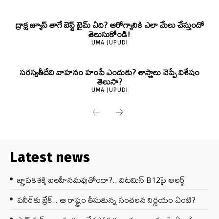
ద్రాక్ష జ్యూస్ తాగే బెస్ట్ టైమ్ ఏది? ఆరోగ్యానికి ఎలా మేలు చేస్తుందో
తెలుసుకోండి!
UMA JUPUDI
సరస్వతీదేవి వాహనం హంసే ఎందుకు? శాస్త్రాలు చెప్పే విశేషం
తెలుసా?
UMA JUPUDI
Latest news
జ్ఞాపకశక్తి బలహీనమవుతోందా?.. విటమిన్ B12పై అలర్ట్
పనీర్‌కు బ్రేక్.. ఆ రాష్ట్రం తీసుకున్న సంచలన నిర్ణయం ఏంటి?