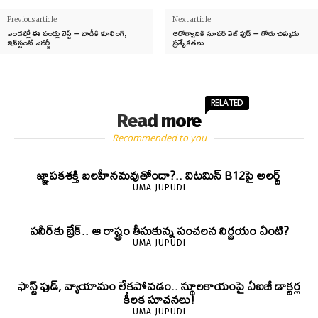
Previous article
Next article
ఎండల్లో ఈ పండ్లు బెస్ట్ – బాడీకి కూలింగ్,
ఆరోగ్యానికి సూపర్ వెజ్ ఫుడ్ – గోరు చిక్కుడు
ఇన్‌స్టంట్ ఎనర్జీ
ప్రత్యేకతలు
RELATED
Read more
Recommended to you
జ్ఞాపకశక్తి బలహీనమవుతోందా?.. విటమిన్ B12పై అలర్ట్
UMA JUPUDI
పనీర్‌కు బ్రేక్.. ఆ రాష్ట్రం తీసుకున్న సంచలన నిర్ణయం ఏంటి?
UMA JUPUDI
ఫాస్ట్ ఫుడ్, వ్యాయామం లేకపోవడం.. స్థూలకాయంపై ఏఐజీ డాక్టర్ల
కీలక సూచనలు!
UMA JUPUDI