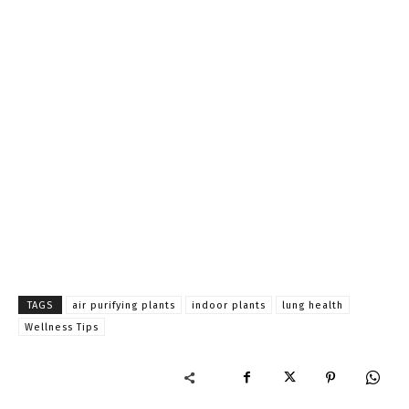
TAGS
air purifying plants
indoor plants
lung health
Wellness Tips