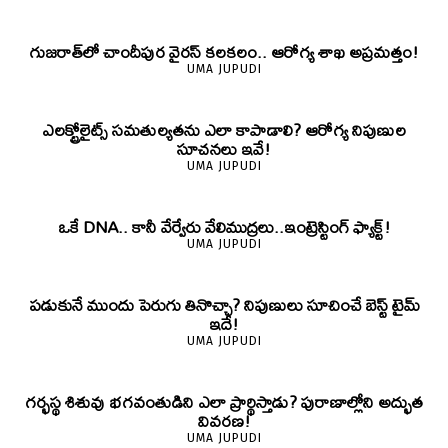
గుజరాత్‌లో చాందీపుర వైరస్ కలకలం.. ఆరోగ్య శాఖ అప్రమత్తం!
UMA JUPUDI
ఎలక్ట్రోలైట్స్ సమతుల్యతను ఎలా కాపాడాలి? ఆరోగ్య నిపుణుల
సూచనలు ఇవే!
UMA JUPUDI
ఒకే DNA.. కానీ వేర్వేరు వేలిముద్రలు..ఇంట్రెస్టింగ్ ఫ్యాక్ట్!
UMA JUPUDI
పడుకునే ముందు పెరుగు తినొచ్చా? నిపుణులు సూచించే బెస్ట్ టైమ్
ఇదే!
UMA JUPUDI
గర్భస్థ శిశువు భగవంతుడిని ఎలా ప్రార్థిస్తాడు? పురాణాల్లోని అద్భుత
వివరణ!
UMA JUPUDI