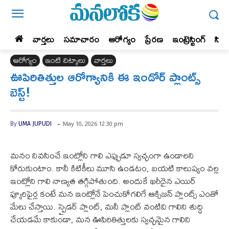
వార్తలు
సమాచారం
ఆరోగ్యం
ప్రేర‌ణ‌
ఇంట్రెస్టింగ్‌
సిన
ఆరోగ్యం
ఇంటి చిట్కాలు
వార్తలు
ఊపిరితిత్తుల ఆరోగ్యానికి ఈ ఇండోర్ ప్లాంట్స్
బెస్ట్!
-
May 10, 2026 12:30 pm
By
UMA JUPUDI
మనం నివసించే ఇంట్లోని గాలి ఎప్పుడూ స్వచ్ఛంగా ఉండాలని
కోరుకుంటాం. కానీ కిటికీలు మూసి ఉండటం, బయటి కాలుష్యం వల్ల
ఇంట్లోని గాలి నాణ్యత తగ్గిపోతుంది. అందుకే ఖరీదైన ఎయిర్
ప్యూరిఫైర్ల కంటే మన ఇంట్లోనే పెంచుకోగలిగే ఆక్సిజన్ ప్లాంట్స్ ఎంతో
మేలు చేస్తాయి. స్పైడర్ ప్లాంట్, మనీ ప్లాంట్ వంటివి గాలిని శుద్ధి
చేయడమే కాకుండా, మన ఊపిరితిత్తులకు స్వచ్ఛమైన గాలిని