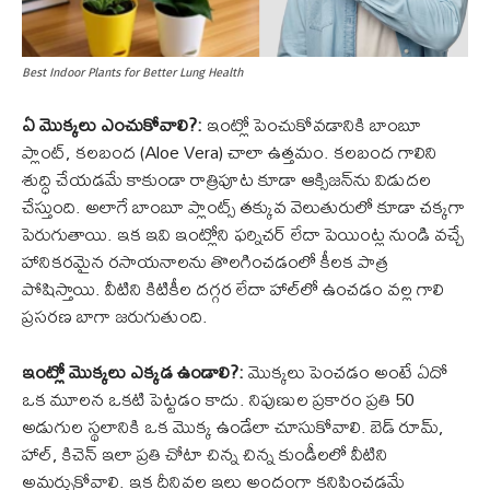
Best Indoor Plants for Better Lung Health
ఏ మొక్కలు ఎంచుకోవాలి?:
ఇంట్లో పెంచుకోవడానికి బాంబూ
ప్లాంట్, కలబంద (Aloe Vera) చాలా ఉత్తమం. కలబంద గాలిని
శుద్ధి చేయడమే కాకుండా రాత్రిపూట కూడా ఆక్సిజన్‌ను విడుదల
చేస్తుంది. అలాగే బాంబూ ప్లాంట్స్ తక్కువ వెలుతురులో కూడా చక్కగా
పెరుగుతాయి. ఇక ఇవి ఇంట్లోని ఫర్నిచర్ లేదా పెయింట్ల నుండి వచ్చే
హానికరమైన రసాయనాలను తొలగించడంలో కీలక పాత్ర
పోషిస్తాయి. వీటిని కిటికీల దగ్గర లేదా హాల్‌లో ఉంచడం వల్ల గాలి
ప్రసరణ బాగా జరుగుతుంది.
ఇంట్లో మొక్కలు ఎక్కడ ఉండాలి?:
మొక్కలు పెంచడం అంటే ఏదో
ఒక మూలన ఒకటి పెట్టడం కాదు. నిపుణుల ప్రకారం ప్రతి 50
అడుగుల స్థలానికి ఒక మొక్క ఉండేలా చూసుకోవాలి. బెడ్ రూమ్,
హాల్, కిచెన్ ఇలా ప్రతి చోటా చిన్న చిన్న కుండీలలో వీటిని
అమర్చుకోవాలి. ఇక దీనివల్ల ఇల్లు అందంగా కనిపించడమే