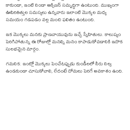
కాకుండా, ఇంటి నిండా ఆక్సిజన్ సమృద్ధిగా ఉంటుంది. ముఖ్యంగా
ఊపిరితిత్తుల సమస్యలు ఉన్నవారు ఇలాంటి మొక్కల మధ్య
సమయం గడపడం వల్ల మంచి ఫలితం ఉంటుంది.
ఇక మొక్కలు మనకు ప్రాణవాయువును ఇచ్చే స్నేహితులు. కాలుష్యం
పెరిగిపోతున్న ఈ రోజుల్లో మనల్ని మనం కాపాడుకోవడానికి ఇదొక
సులభమైన మార్గం.
గమనిక: ఇంట్లో మొక్కలు పెంచేటప్పుడు కుండీలలో నీరు నిల్వ
ఉండకుండా చూసుకోవాలి, లేదంటే దోమలు పెరిగే అవకాశం ఉంది.