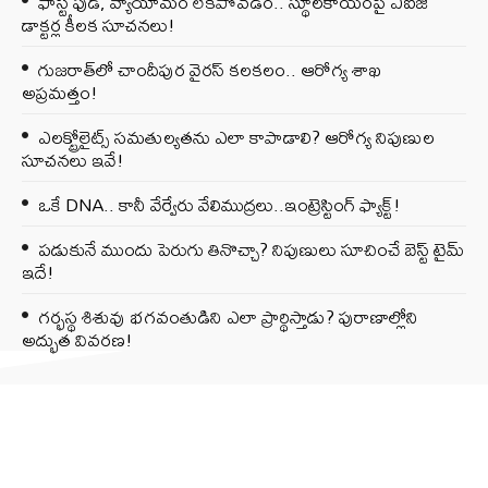
ఫాస్ట్ ఫుడ్, వ్యాయామం లేకపోవడం.. స్థూలకాయంపై ఏఐజీ
డాక్టర్ల కీలక సూచనలు!
గుజరాత్‌లో చాందీపుర వైరస్ కలకలం.. ఆరోగ్య శాఖ
అప్రమత్తం!
ఎలక్ట్రోలైట్స్ సమతుల్యతను ఎలా కాపాడాలి? ఆరోగ్య నిపుణుల
సూచనలు ఇవే!
ఒకే DNA.. కానీ వేర్వేరు వేలిముద్రలు..ఇంట్రెస్టింగ్ ఫ్యాక్ట్!
పడుకునే ముందు పెరుగు తినొచ్చా? నిపుణులు సూచించే బెస్ట్ టైమ్
ఇదే!
గర్భస్థ శిశువు భగవంతుడిని ఎలా ప్రార్థిస్తాడు? పురాణాల్లోని
అద్భుత వివరణ!