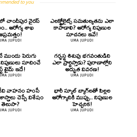
mmended to you
లో చాందీపుర వైరస్
ఎలక్ట్రోలైట్స్ సమతుల్యతను ఎలా
.. ఆరోగ్య శాఖ
కాపాడాలి? ఆరోగ్య నిపుణుల
అప్రమత్తం!
సూచనలు ఇవే!
UMA JUPUDI
UMA JUPUDI
ే ముందు పెరుగు
గర్భస్థ శిశువు భగవంతుడిని
? నిపుణులు సూచించే
ఎలా ప్రార్థిస్తాడు? పురాణాల్లోని
స్ట్ టైమ్ ఇదే!
అద్భుత వివరణ!
UMA JUPUDI
UMA JUPUDI
దేవి వాహనం హంసే
భారీ స్కూల్ బ్యాగ్‌లతో పిల్లల
స్త్రాలు చెప్పే విశేషం
ఆరోగ్యానికి ముప్పు.. నిపుణుల
తెలుసా?
హెచ్చరిక!
UMA JUPUDI
UMA JUPUDI