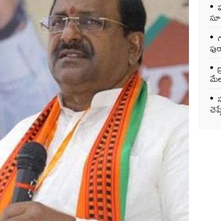
సూచ
గ
పుర
ద
మేల
చెప