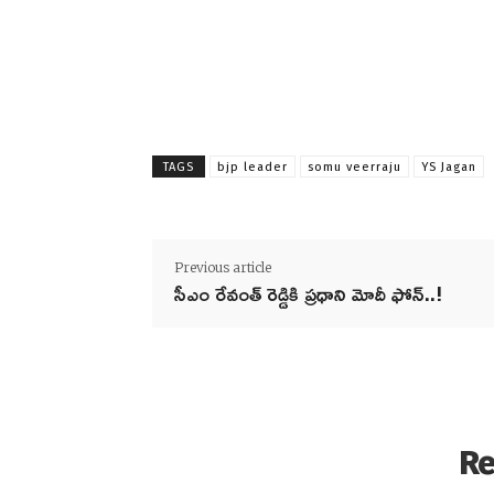
TAGS
bjp leader
somu veerraju
YS Jagan
Previous article
సీఎం రేవంత్ రెడ్డికి ప్రధాని మోదీ ఫోన్..!
Re