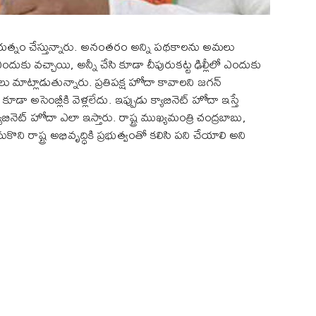
చే ప్రయత్నం చేస్తున్నారు. అనంతరం అన్ని పథకాలను అమలు
లు ఎందుకు వచ్చాయి, అన్నీ చేసి కూడా చీపురుకట్ట ఢిల్లీలో ఎందుకు
 మాట్లాడుతున్నారు. ప్రతిపక్ష హోదా కావాలని జగన్
కూడా అసెంబ్లీకి వెళ్లలేదు. ఇప్పుడు క్యాబినెట్ హోదా ఇస్తే
క్యాబినెట్ హోదా ఎలా ఇస్తారు. రాష్ట్ర ముఖ్యమంత్రి చంద్రబాబు,
 రాష్ట్ర అభివృద్ధికి ప్రభుత్వంతో కలిసి పని చేయాలి అని