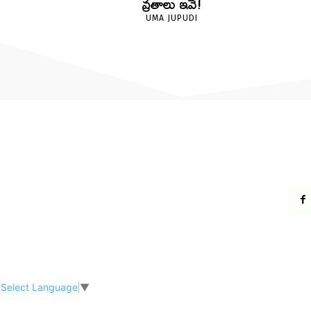
వ్రతాలు ఇవే!
UMA JUPUDI
Select Language
▼