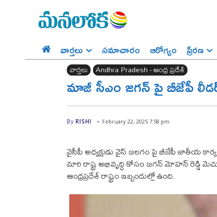
వార్తలు
సమాచారం
ఆరోగ్యం
ప్రేర‌ణ‌
వార్తలు
Andhra Pradesh - ఆంధ్ర ప్రదేశ్‌
మాజీ సీఎం జగన్ పై బీజేపీ లీడర్
-
February 22, 2025 7:58 pm
By
RISHI
వైసీపీ అధ్యక్షుడు వైస్ జలగం పై బీజేపీ జాతీయ కా
మారి రాష్ట్ర అభివృద్ధి కోసం జగన్ మోహన్ రెడ్డి మ
ఆంధ్రప్రదేశ్ రాష్ట్రం ఇబ్బందుల్లో ఉంది.