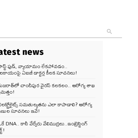
atest news
ఫాస్ట్ ఫుడ్, వ్యాయామం లేకపోవడం..
ూలకాయంపై ఏఐజీ డాక్టర్ల కీలక సూచనలు!
గుజరాత్‌లో చాందీపుర వైరస్ కలకలం.. ఆరోగ్య శాఖ
రమత్తం!
లక్ట్రోలైట్స్ సమతుల్యతను ఎలా కాపాడాలి? ఆరోగ్య
పుణుల సూచనలు ఇవే!
కే DNA.. కానీ వేర్వేరు వేలిముద్రలు..ఇంట్రెస్టింగ్
్ట్!