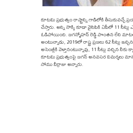
కూటమి ప్రభుత్వం రాష్ట్రాన్ని గాడిలోకి తీసుకువచ్
చేస్తారు. అన్ని నొక్కి కూడా వైసిపికి ఏపీలో 11 సీట్
ఓడిపోయింది. జగన్మోహన్ రెడ్డి పొంతన లేని మాటలు
అంటున్నాడు, 2019లో రాష్ట్ర ప్రజలు 62 సీట్లు ఇచ్చిన 
అసెంబ్లీకి వెళ్తానంటున్నావు, 11 సీట్లు వచ్చిన నీకు 
కూటమి ప్రభుత్వంపై జగన్ అనవసర విమర్శలు మానుకొని
సోము వీర్రాజు అన్నారు.