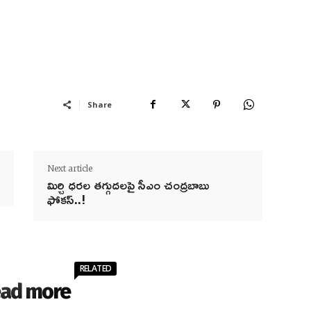
Share
Next article
మిర్చి ధరల తగ్గుదలపై సీఎం చంద్రబాబు
ఫోకస్..!
RELATED
ad more