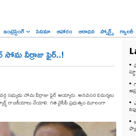
ఇంట్రెస్టింగ్‌
సినిమా
ఆహారం
ఆరాధన
స్పోర్ట్స్‌
గ్యాలరీ
 సోమ వీర్రాజు ఫైర్..!
L
స్థ
అప్
ర్యవర్గ సభ్యుడు సోమ వీర్రాజు ఫైర్ అయ్యారు. అనవసర విమర్శలు
ెచ్యూర్డ్ రాజకీయాలు చేయాలి. గత వైసీపీ ప్రభుత్వం మూలంగా
ఎ
ని
ఒ
ఫ్యాక