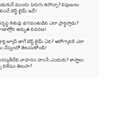
పడుకునే ముందు పెరుగు తినొచ్చా? నిపుణులు
ించే బెస్ట్ టైమ్ ఇదే!
ర్భస్థ శిశువు భగవంతుడిని ఎలా ప్రార్థిస్తాడు?
ాణాల్లోని అద్భుత వివరణ!
్రాక్ష జ్యూస్ తాగే బెస్ట్ టైమ్ ఏది? ఆరోగ్యానికి ఎలా
ు చేస్తుందో తెలుసుకోండి!
సరస్వతీదేవి వాహనం హంసే ఎందుకు? శాస్త్రాలు
్పే విశేషం తెలుసా?