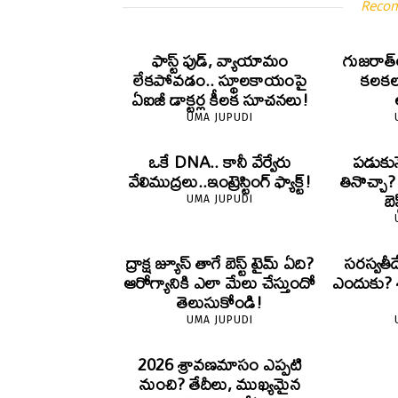
Reco
ఫాస్ట్ ఫుడ్, వ్యాయామం
గుజరాత్‌
లేకపోవడం.. స్థూలకాయంపై
కలకలం
ఏఐజీ డాక్టర్ల కీలక సూచనలు!
UMA JUPUDI
ఒకే DNA.. కానీ వేర్వేరు
పడుకున
వేలిముద్రలు..ఇంట్రెస్టింగ్ ఫ్యాక్ట్!
తినొచ్చా
బె
UMA JUPUDI
ద్రాక్ష జ్యూస్ తాగే బెస్ట్ టైమ్ ఏది?
సరస్వతీ
ఆరోగ్యానికి ఎలా మేలు చేస్తుందో
ఎందుకు? శా
తెలుసుకోండి!
UMA JUPUDI
2026 శ్రావణమాసం ఎప్పటి
నుంచి? తేదీలు, ముఖ్యమైన