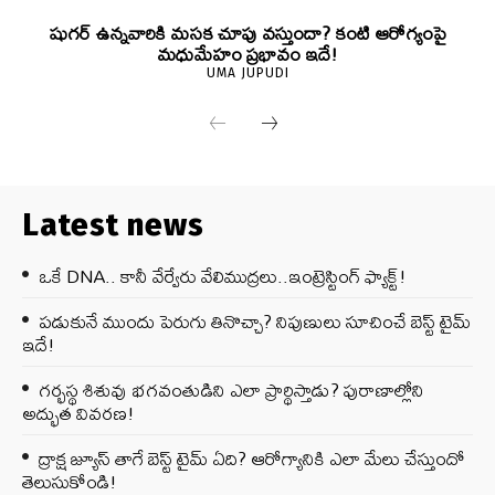
షుగర్ ఉన్నవారికి మసక చూపు వస్తుందా? కంటి ఆరోగ్యంపై
మధుమేహం ప్రభావం ఇదే!
UMA JUPUDI
Latest news
ఒకే DNA.. కానీ వేర్వేరు వేలిముద్రలు..ఇంట్రెస్టింగ్ ఫ్యాక్ట్!
పడుకునే ముందు పెరుగు తినొచ్చా? నిపుణులు సూచించే బెస్ట్ టైమ్
ఇదే!
గర్భస్థ శిశువు భగవంతుడిని ఎలా ప్రార్థిస్తాడు? పురాణాల్లోని
అద్భుత వివరణ!
ద్రాక్ష జ్యూస్ తాగే బెస్ట్ టైమ్ ఏది? ఆరోగ్యానికి ఎలా మేలు చేస్తుందో
తెలుసుకోండి!