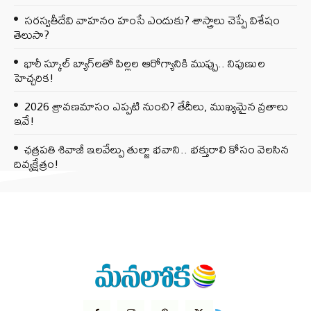
సరస్వతీదేవి వాహనం హంసే ఎందుకు? శాస్త్రాలు చెప్పే విశేషం
తెలుసా?
భారీ స్కూల్ బ్యాగ్‌లతో పిల్లల ఆరోగ్యానికి ముప్పు.. నిపుణుల
హెచ్చరిక!
2026 శ్రావణమాసం ఎప్పటి నుంచి? తేదీలు, ముఖ్యమైన వ్రతాలు
ఇవే!
ఛత్రపతి శివాజీ ఇలవేల్పు తుల్జా భవాని.. భక్తురాలి కోసం వెలసిన
దివ్యక్షేత్రం!