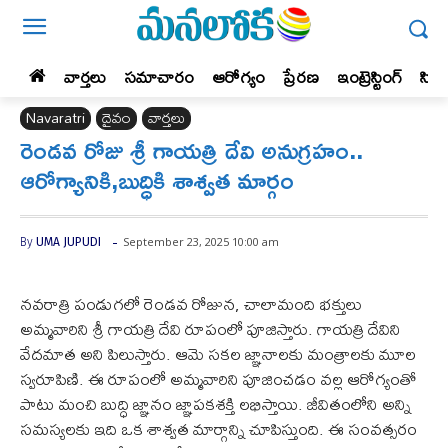
వార్తలు
సమాచారం
ఆరోగ్యం
ప్రేర‌ణ‌
ఇంట్రెస్టింగ్‌
సిన
Navaratri
దైవం
వార్తలు
రెండవ రోజు శ్రీ గాయత్రి దేవి అనుగ్రహం..
ఆరోగ్యానికి,బుద్ధికి శాశ్వత మార్గం
-
September 23, 2025 10:00 am
By
UMA JUPUDI
నవరాత్రి పండుగలో రెండవ రోజున, చాలామంది భక్తులు
అమ్మవారిని శ్రీ గాయత్రి దేవి రూపంలో పూజిస్తారు. గాయత్రి దేవిని
వేదమాత అని పిలుస్తారు. ఆమె సకల జ్ఞానాలకు మంత్రాలకు మూల
స్వరూపిణి. ఈ రూపంలో అమ్మవారిని పూజించడం వల్ల ఆరోగ్యంతో
పాటు మంచి బుద్ధి జ్ఞానం జ్ఞాపకశక్తి లభిస్తాయి. జీవితంలోని అన్ని
సమస్యలకు ఇది ఒక శాశ్వత మార్గాన్ని చూపిస్తుంది. ఈ సంవత్సరం