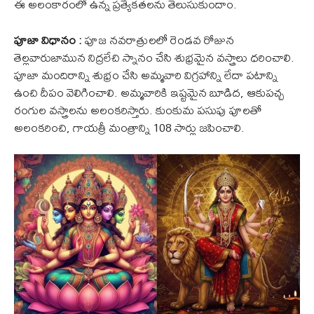
ఈ అలంకారంలో ఉన్న ప్రత్యేకతలను తెలుసుకుందాం.
పూజా విధానం :
పూజ నవరాత్రులలో రెండవ రోజున
తెల్లవారుజామున నిద్రలేచి స్నానం చేసి శుభ్రమైన వస్త్రాలు ధరించాలి.
పూజా మందిరాన్ని శుభ్రం చేసి అమ్మవారి విగ్రహాన్ని లేదా పటాన్ని
ఉంచి దీపం వెలిగించాలి. అమ్మవారికి ఇష్టమైన బూడిద, ఆకుపచ్చ
రంగుల వస్త్రాలను అలంకరిస్తారు. కుంకుమ పసుపు పూలతో
అలంకరించి, గాయత్రీ మంత్రాన్ని 108 సార్లు జపించాలి.