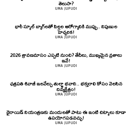
తెలుసా?
UMA JUPUDI
భారీ స్కూల్ బ్యాగ్‌లతో పిల్లల ఆరోగ్యానికి ముప్పు.. నిపుణుల
హెచ్చరిక!
UMA JUPUDI
2026 శ్రావణమాసం ఎప్పటి నుంచి? తేదీలు, ముఖ్యమైన వ్రతాలు
ఇవే!
UMA JUPUDI
ఛత్రపతి శివాజీ ఇలవేల్పు తుల్జా భవాని.. భక్తురాలి కోసం వెలసిన
దివ్యక్షేత్రం!
UMA JUPUDI
థైరాయిడ్ నియంత్రణకు మందులతో పాటు ఈ ఇంటి చిట్కాలు కూడా
ఉపయోగపడవచ్చు!
UMA JUPUDI