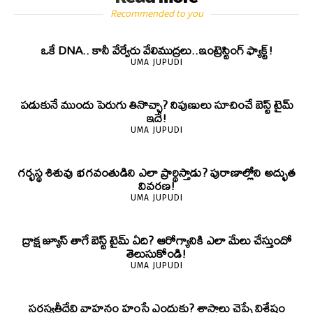
Recommended to you
ఒకే DNA.. కానీ వేర్వేరు వేలిముద్రలు..ఇంట్రెస్టింగ్ ఫ్యాక్ట్!
UMA JUPUDI
పడుకునే ముందు పెరుగు తినొచ్చా? నిపుణులు సూచించే బెస్ట్ టైమ్
ఇదే!
UMA JUPUDI
గర్భస్థ శిశువు భగవంతుడిని ఎలా ప్రార్థిస్తాడు? పురాణాల్లోని అద్భుత
వివరణ!
UMA JUPUDI
ద్రాక్ష జ్యూస్ తాగే బెస్ట్ టైమ్ ఏది? ఆరోగ్యానికి ఎలా మేలు చేస్తుందో
తెలుసుకోండి!
UMA JUPUDI
సరస్వతీదేవి వాహనం హంసే ఎందుకు? శాస్త్రాలు చెప్పే విశేషం