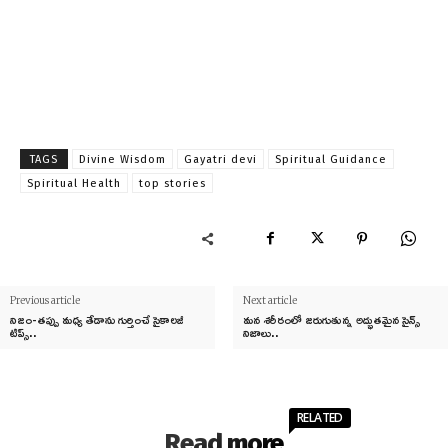
TAGS
Divine Wisdom
Gayatri devi
Spiritual Guidance
Spiritual Health
top stories
Previous article
Next article
నిజం-తప్పు మధ్య తేడాను గుర్తించే సైకాలజీ
మన శరీరంలో జరుగుతున్న అద్భుతమైన సైన్స్
టిప్స్..
నిజాలు..
RELATED
Read more