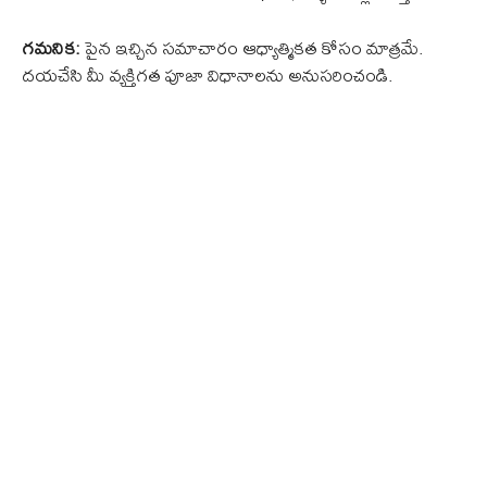
గమనిక:
పైన ఇచ్చిన సమాచారం ఆధ్యాత్మికత కోసం మాత్రమే.
దయచేసి మీ వ్యక్తిగత పూజా విధానాలను అనుసరించండి.