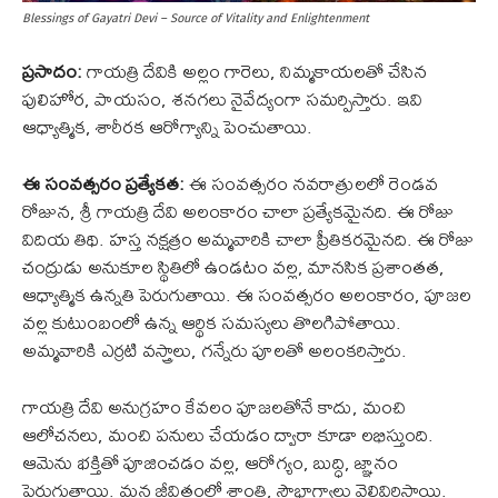
Blessings of Gayatri Devi – Source of Vitality and Enlightenment
ప్రసాదం:
గాయత్రి దేవికి అల్లం గారెలు, నిమ్మకాయలతో చేసిన
పులిహోర, పాయసం, శనగలు నైవేద్యంగా సమర్పిస్తారు. ఇవి
ఆధ్యాత్మిక, శారీరక ఆరోగ్యాన్ని పెంచుతాయి.
ఈ సంవత్సరం ప్రత్యేకత:
ఈ సంవత్సరం నవరాత్రులలో రెండవ
రోజున, శ్రీ గాయత్రి దేవి అలంకారం చాలా ప్రత్యేకమైనది. ఈ రోజు
విదియ తిథి. హస్త నక్షత్రం అమ్మవారికి చాలా ప్రీతికరమైనది. ఈ రోజు
చంద్రుడు అనుకూల స్థితిలో ఉండటం వల్ల, మానసిక ప్రశాంతత,
ఆధ్యాత్మిక ఉన్నతి పెరుగుతాయి. ఈ సంవత్సరం అలంకారం, పూజల
వల్ల కుటుంబంలో ఉన్న ఆర్థిక సమస్యలు తొలగిపోతాయి.
అమ్మవారికి ఎర్రటి వస్త్రాలు, గన్నేరు పూలతో అలంకరిస్తారు.
గాయత్రి దేవి అనుగ్రహం కేవలం పూజలతోనే కాదు, మంచి
ఆలోచనలు, మంచి పనులు చేయడం ద్వారా కూడా లభిస్తుంది.
ఆమెను భక్తితో పూజించడం వల్ల, ఆరోగ్యం, బుద్ధి, జ్ఞానం
పెరుగుతాయి. మన జీవితంలో శాంతి, సౌభాగ్యాలు వెల్లివిరిస్తాయి.