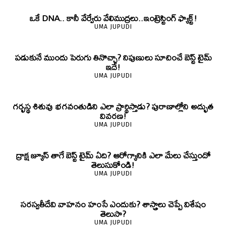
ఒకే DNA.. కానీ వేర్వేరు వేలిముద్రలు..ఇంట్రెస్టింగ్ ఫ్యాక్ట్!
UMA JUPUDI
పడుకునే ముందు పెరుగు తినొచ్చా? నిపుణులు సూచించే బెస్ట్ టైమ్
ఇదే!
UMA JUPUDI
గర్భస్థ శిశువు భగవంతుడిని ఎలా ప్రార్థిస్తాడు? పురాణాల్లోని అద్భుత
వివరణ!
UMA JUPUDI
ద్రాక్ష జ్యూస్ తాగే బెస్ట్ టైమ్ ఏది? ఆరోగ్యానికి ఎలా మేలు చేస్తుందో
తెలుసుకోండి!
UMA JUPUDI
సరస్వతీదేవి వాహనం హంసే ఎందుకు? శాస్త్రాలు చెప్పే విశేషం
తెలుసా?
UMA JUPUDI