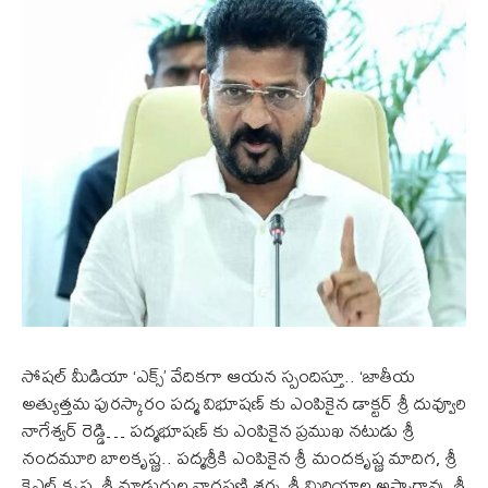
సోషల్ మీడియా ‘ఎక్స్’ వేదికగా ఆయన స్పందిస్తూ.. ‘జాతీయ
అత్యుత్తమ పురస్కారం పద్మ విభూషణ్ కు ఎంపికైన డాక్టర్ శ్రీ దువ్వూరి
నాగేశ్వర్ రెడ్డి… పద్మభూషణ్ కు ఎంపికైన ప్రముఖ నటుడు శ్రీ
నందమూరి బాలకృష్ణ.. పద్మశ్రీకి ఎంపికైన శ్రీ మందకృష్ణ మాదిగ, శ్రీ
కెఎల్ కృష్ణ, శ్రీ మాడుగుల నాగఫణి శర్మ, శ్రీ మిరియాల అప్పారావు, శ్రీ