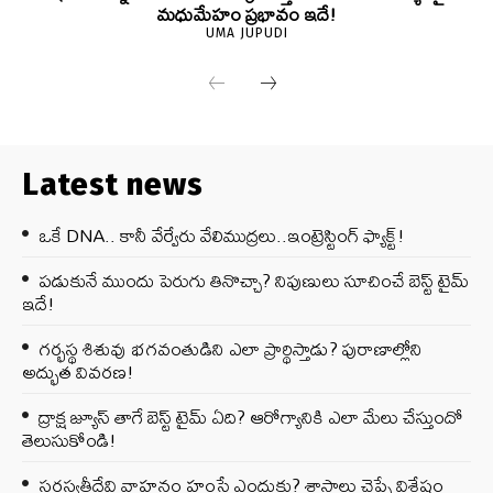
మధుమేహం ప్రభావం ఇదే!
UMA JUPUDI
Latest news
ఒకే DNA.. కానీ వేర్వేరు వేలిముద్రలు..ఇంట్రెస్టింగ్ ఫ్యాక్ట్!
పడుకునే ముందు పెరుగు తినొచ్చా? నిపుణులు సూచించే బెస్ట్ టైమ్
ఇదే!
గర్భస్థ శిశువు భగవంతుడిని ఎలా ప్రార్థిస్తాడు? పురాణాల్లోని
అద్భుత వివరణ!
ద్రాక్ష జ్యూస్ తాగే బెస్ట్ టైమ్ ఏది? ఆరోగ్యానికి ఎలా మేలు చేస్తుందో
తెలుసుకోండి!
సరస్వతీదేవి వాహనం హంసే ఎందుకు? శాస్త్రాలు చెప్పే విశేషం