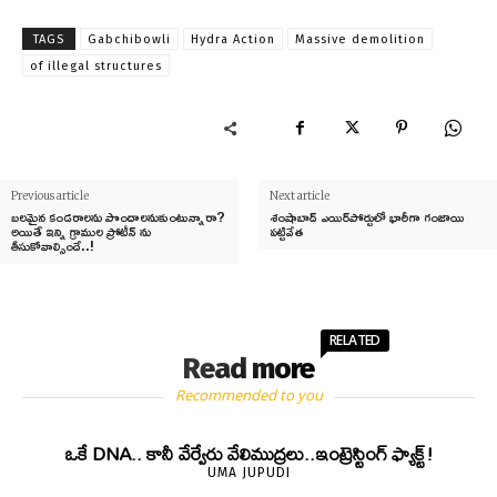
TAGS
Gabchibowli
Hydra Action
Massive demolition
of illegal structures
Previous article
Next article
బలమైన కండరాలను పొందాలనుకుంటున్నారా?
శంషాబాద్ ఎయిర్‌పోర్టులో భారీగా గంజాయి
అయితే ఇన్ని గ్రాముల ప్రోటీన్ ను
పట్టివేత
తీసుకోవాల్సిందే..!
RELATED
Read more
Recommended to you
ఒకే DNA.. కానీ వేర్వేరు వేలిముద్రలు..ఇంట్రెస్టింగ్ ఫ్యాక్ట్!
UMA JUPUDI