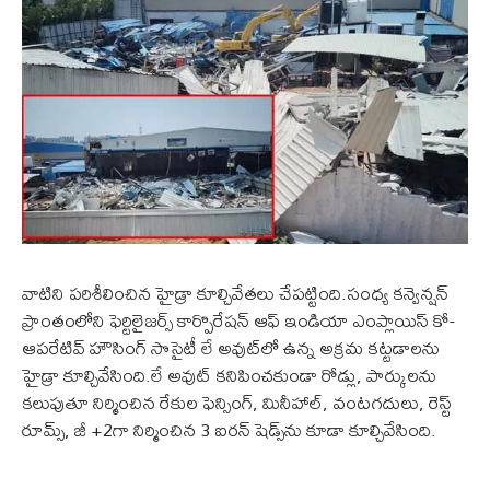
వాటిని పరిశీలించిన హైడ్రా కూల్చివేతలు చేపట్టింది.సంధ్య కన్వెన్షన్
ప్రాంతంలోని ఫెర్టిలైజర్స్ కార్పొరేషన్ ఆఫ్ ఇండియా ఎంప్లాయిస్ కో-
ఆపరేటివ్ హౌసింగ్ సొసైటీ లే అవుట్‌లో ఉన్న అక్రమ కట్టడాలను
హైడ్రా కూల్చివేసింది.లే అవుట్ కనిపించకుండా రోడ్లు, పార్కులను
కలుపుతూ నిర్మించిన రేకుల ఫెన్సింగ్, మినీహాల్, వంటగదులు, రెస్ట్
రూమ్స్‌, జీ +2గా నిర్మించిన 3 ఐరన్ షెడ్స్‌ను కూడా కూల్చివేసింది.