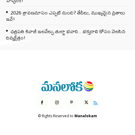
హెచ్చరిక!
2026 శ్రావణమాసం ఎప్పటి నుంచి? తేదీలు, ముఖ్యమైన వ్రతాలు
ఇవే!
ఛత్రపతి శివాజీ ఇలవేల్పు తుల్జా భవాని.. భక్తురాలి కోసం వెలసిన
దివ్యక్షేత్రం!
© Rights Reserved to
Manalokam