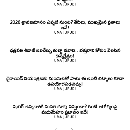
UMA JUPUDI
2026 శ్రావణమాసం ఎప్పటి నుంచి? తేదీలు, ముఖ్యమైన వ్రతాలు
ఇవే!
UMA JUPUDI
ఛత్రపతి శివాజీ ఇలవేల్పు తుల్జా భవాని.. భక్తురాలి కోసం వెలసిన
దివ్యక్షేత్రం!
UMA JUPUDI
థైరాయిడ్ నియంత్రణకు మందులతో పాటు ఈ ఇంటి చిట్కాలు కూడా
ఉపయోగపడవచ్చు!
UMA JUPUDI
షుగర్ ఉన్నవారికి మసక చూపు వస్తుందా? కంటి ఆరోగ్యంపై
మధుమేహం ప్రభావం ఇదే!
UMA JUPUDI