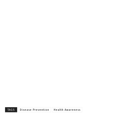
TAGS
Disease Prevention
Health Awareness