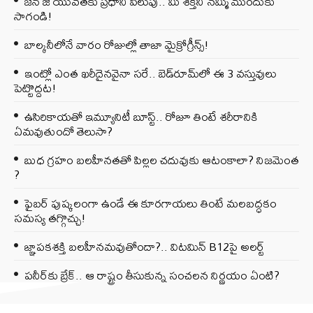
జెన్‌ జీ యువతకు ప్రధాని పిలుపు.. మీ శక్తిని నమ్మి ముందుకు
సాగండి!
బాల్కనీలోనే వారం రోజుల్లో తాజా మైక్రోగ్రీన్స్‌!
ఇంట్లో ఎంత ఖరీదైనవైనా సరే.. బెడ్‌రూమ్‌లో ఈ 3 వస్తువులు
పెట్టొద్దట!
ఉసిరికాయతో ఇమ్యూనిటీ బూస్ట్‌.. రోజూ తింటే శరీరానికి
ఏమవుతుందో తెలుసా?
బుధ గ్రహం బలహీనతతో పిల్లల చదువుకు ఆటంకాలా? నిజమెంత
?
ఫైబర్‌ పుష్కలంగా ఉండే ఈ కూరగాయలు తింటే మలబద్ధకం
సమస్య తగ్గొచ్చు!
జ్ఞాపకశక్తి బలహీనమవుతోందా?.. విటమిన్ B12పై అలర్ట్
పనీర్‌కు బ్రేక్.. ఆ రాష్ట్రం తీసుకున్న సంచలన నిర్ణయం ఏంటి?