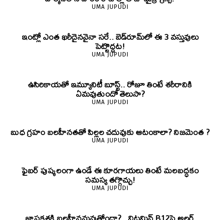
UMA JUPUDI
ఇంట్లో ఎంత ఖరీదైనవైనా సరే.. బెడ్‌రూమ్‌లో ఈ 3 వస్తువులు
పెట్టొద్దట!
UMA JUPUDI
ఉసిరికాయతో ఇమ్యూనిటీ బూస్ట్‌.. రోజూ తింటే శరీరానికి
ఏమవుతుందో తెలుసా?
UMA JUPUDI
బుధ గ్రహం బలహీనతతో పిల్లల చదువుకు ఆటంకాలా? నిజమెంత ?
UMA JUPUDI
ఫైబర్‌ పుష్కలంగా ఉండే ఈ కూరగాయలు తింటే మలబద్ధకం
సమస్య తగ్గొచ్చు!
UMA JUPUDI
జ్ఞాపకశక్తి బలహీనమవుతోందా?.. విటమిన్ B12పై అలర్ట్