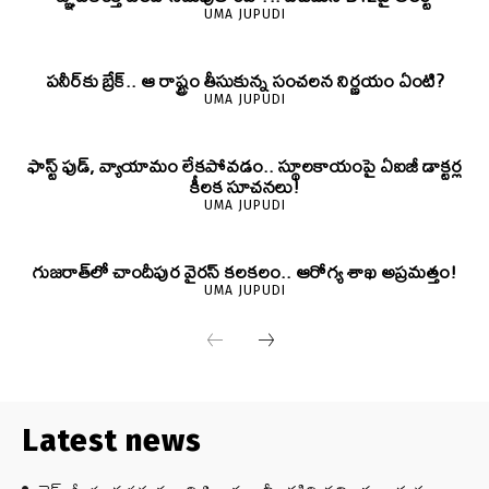
UMA JUPUDI
పనీర్‌కు బ్రేక్.. ఆ రాష్ట్రం తీసుకున్న సంచలన నిర్ణయం ఏంటి?
UMA JUPUDI
ఫాస్ట్ ఫుడ్, వ్యాయామం లేకపోవడం.. స్థూలకాయంపై ఏఐజీ డాక్టర్ల
కీలక సూచనలు!
UMA JUPUDI
గుజరాత్‌లో చాందీపుర వైరస్ కలకలం.. ఆరోగ్య శాఖ అప్రమత్తం!
UMA JUPUDI
Latest news