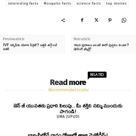
interesting facts
Mosquito Facts
science facts
top stories
Previous article
Next article
IVF సక్సెస్‌కు యోగా సీక్రెట్? ఒత్తిడి తగ్గించే
గరుడ పురాణం లాంటి మరో పుస్తకం ఉందా?
పవర్
షాకింగ్ ఫ్యాక్ట్!
RELATED
Read more
Recommended to you
జెన్‌ జీ యువతకు ప్రధాని పిలుపు.. మీ శక్తిని నమ్మి ముందుకు
సాగండి!
UMA JUPUDI
బాల్కనీలోనే వారం రోజుల్లో తాజా మైక్రోగ్రీన్స్‌!