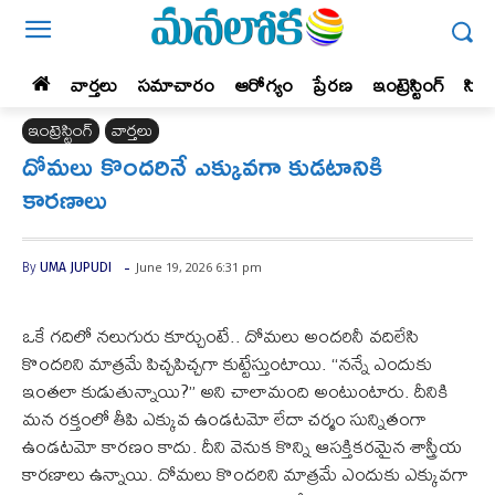
వార్తలు
సమాచారం
ఆరోగ్యం
ప్రేర‌ణ‌
ఇంట్రెస్టింగ్‌
సిన
ఇంట్రెస్టింగ్‌
వార్తలు
దోమలు కొందరినే ఎక్కువగా కుడటానికి
కారణాలు
-
June 19, 2026 6:31 pm
By
UMA JUPUDI
ఒకే గదిలో నలుగురు కూర్చుంటే.. దోమలు అందరినీ వదిలేసి
కొందరిని మాత్రమే పిచ్చపిచ్చగా కుట్టేస్తుంటాయి. “నన్నే ఎందుకు
ఇంతలా కుడుతున్నాయి?” అని చాలామంది అంటుంటారు. దీనికి
మన రక్తంలో తీపి ఎక్కువ ఉండటమో లేదా చర్మం సున్నితంగా
ఉండటమో కారణం కాదు. దీని వెనుక కొన్ని ఆసక్తికరమైన శాస్త్రీయ
కారణాలు ఉన్నాయి. దోమలు కొందరిని మాత్రమే ఎందుకు ఎక్కువగా