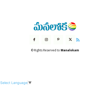
© Rights Reserved to
Manalokam
Select Language
▼