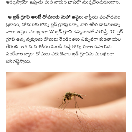
ఆకర్షిస్తాయో ఇప్పుడు మన వాడుక భాషలో ముచ్చటించుకుందాం.
ఆ బ్లడ్ గ్రూప్ అంటే దోమలకు మహా ఇష్టం:
శాస్త్రీయ పరిశోధనల
ప్రకారం, దోమలకు కొన్ని బ్లడ్ గ్రూపులన్నా, వారి శరీర వాసనలన్నా
చాలా ఇష్టం. ముఖ్యంగా ‘A’ బ్లడ్ గ్రూప్ ఉన్నవారితో పోలిస్తే, ‘O’ బ్లడ్
గ్రూప్ ఉన్న వ్యక్తులను దోమలు రెండింతలు ఎక్కువగా కుడతాయని
తేలింది. ఇక మన శరీరం నుండి వచ్చే కొన్ని రకాల రసాయన
సంకేతాల ద్వారా దోమలు ఎదుటివారి బ్లడ్ గ్రూప్‌ను సులభంగా
పసిగట్టేస్తాయి.