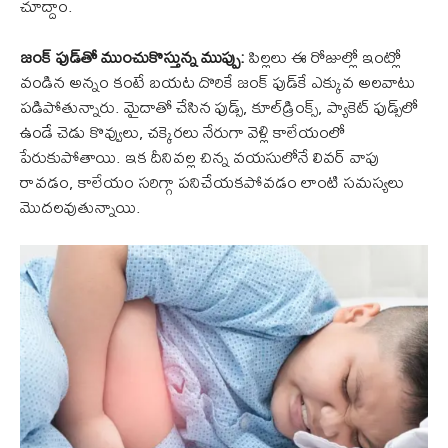
చూద్దాం.
జంక్ ఫుడ్‌తో ముంచుకొస్తున్న ముప్పు:
పిల్లలు ఈ రోజుల్లో ఇంట్లో
వండిన అన్నం కంటే బయట దొరికే జంక్ ఫుడ్‌కే ఎక్కువ అలవాటు
పడిపోతున్నారు. మైదాతో చేసిన ఫుడ్స్, కూల్‌డ్రింక్స్, ప్యాకెట్ ఫుడ్స్‌లో
ఉండే చెడు కొవ్వులు, చక్కెరలు నేరుగా వెళ్లి కాలేయంలో
పేరుకుపోతాయి. ఇక దీనివల్ల చిన్న వయసులోనే లివర్ వాపు
రావడం, కాలేయం సరిగ్గా పనిచేయకపోవడం లాంటి సమస్యలు
మొదలవుతున్నాయి.