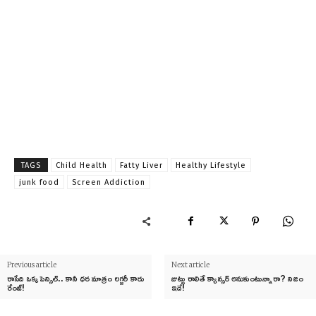
TAGS
Child Health
Fatty Liver
Healthy Lifestyle
junk food
Screen Addiction
Previous article
Next article
రాసేది ఒక్క పెన్సిల్.. కానీ ధర మాత్రం లగ్జరీ కారు
జుట్టు రాలితే క్యాన్సర్ అనుకుంటున్నారా? నిజం
రేంజ్!
ఇదే!