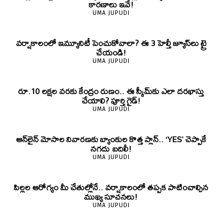
కారణాలు ఇవే!
UMA JUPUDI
వర్షాకాలంలో ఇమ్యూనిటీ పెంచుకోవాలా? ఈ 3 హెల్తీ జ్యూస్‌లు ట్రై
చేయండి!
UMA JUPUDI
రూ.10 లక్షల వరకు కేంద్రం రుణం.. ఈ స్కీమ్‌కు ఎలా దరఖాస్తు
చేయాలి? పూర్తి గైడ్!
UMA JUPUDI
ఆన్‌లైన్ మోసాల నివారణకు బ్యాంకుల కొత్త ప్లాన్.. ‘YES’ చెప్పాకే
నగదు బదిలీ!
UMA JUPUDI
పిల్లల ఆరోగ్యం మీ చేతుల్లోనే.. వర్షాకాలంలో తప్పక పాటించాల్సిన
ముఖ్య సూచనలు!
UMA JUPUDI