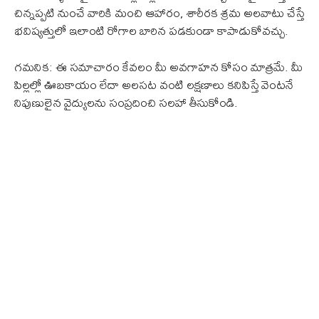
చిన్నప్పటి నుంచే వారికి మంచి ఆహారం, శారీరక శ్రమ అలవాటు చేస్తే
భవిష్యత్తులో ఇలాంటి రోగాల బారిన పడకుండా కాపాడుకోవచ్చు.
గమనిక: ఈ సమాచారం కేవలం మీ అవగాహన కోసం మాత్రమే. మీ
పిల్లల్లో ఊబకాయం లేదా అలసట వంటి లక్షణాలు కనిపిస్తే వెంటనే
నిపుణులైన వైద్యులను సంప్రదించి సలహా తీసుకోండి.