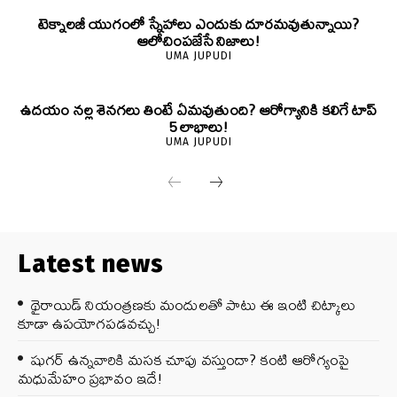
టెక్నాలజీ యుగంలో స్నేహాలు ఎందుకు దూరమవుతున్నాయి?
ఆలోచింపజేసే నిజాలు!
UMA JUPUDI
ఉదయం నల్ల శెనగలు తింటే ఏమవుతుంది? ఆరోగ్యానికి కలిగే టాప్
5 లాభాలు!
UMA JUPUDI
Latest news
థైరాయిడ్ నియంత్రణకు మందులతో పాటు ఈ ఇంటి చిట్కాలు
కూడా ఉపయోగపడవచ్చు!
షుగర్ ఉన్నవారికి మసక చూపు వస్తుందా? కంటి ఆరోగ్యంపై
మధుమేహం ప్రభావం ఇదే!