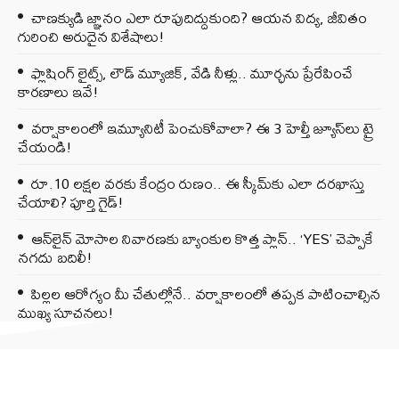
చాణక్యుడి జ్ఞానం ఎలా రూపుదిద్దుకుంది? ఆయన విద్య, జీవితం
గురించి అరుదైన విశేషాలు!
ఫ్లాషింగ్ లైట్స్, లౌడ్ మ్యూజిక్, వేడి నీళ్లు.. మూర్ఛను ప్రేరేపించే
కారణాలు ఇవే!
వర్షాకాలంలో ఇమ్యూనిటీ పెంచుకోవాలా? ఈ 3 హెల్తీ జ్యూస్‌లు ట్రై
చేయండి!
రూ.10 లక్షల వరకు కేంద్రం రుణం.. ఈ స్కీమ్‌కు ఎలా దరఖాస్తు
చేయాలి? పూర్తి గైడ్!
ఆన్‌లైన్ మోసాల నివారణకు బ్యాంకుల కొత్త ప్లాన్.. ‘YES’ చెప్పాకే
నగదు బదిలీ!
పిల్లల ఆరోగ్యం మీ చేతుల్లోనే.. వర్షాకాలంలో తప్పక పాటించాల్సిన
ముఖ్య సూచనలు!