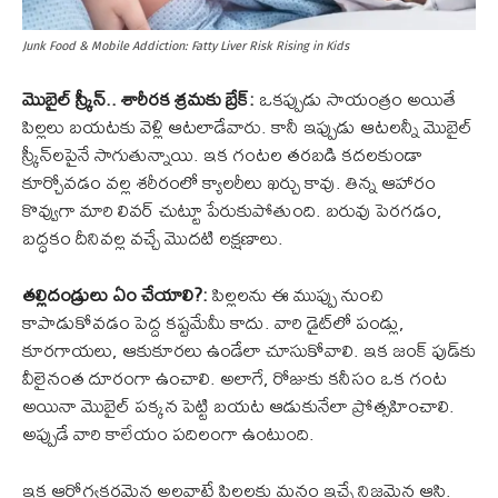
Junk Food & Mobile Addiction: Fatty Liver Risk Rising in Kids
మొబైల్ స్క్రీన్.. శారీరక శ్రమకు బ్రేక్:
ఒకప్పుడు సాయంత్రం అయితే
పిల్లలు బయటకు వెళ్లి ఆటలాడేవారు. కానీ ఇప్పుడు ఆటలన్నీ మొబైల్
స్క్రీన్‌లపైనే సాగుతున్నాయి. ఇక గంటల తరబడి కదలకుండా
కూర్చోవడం వల్ల శరీరంలో క్యాలరీలు ఖర్చు కావు. తిన్న ఆహారం
కొవ్వుగా మారి లివర్ చుట్టూ పేరుకుపోతుంది. బరువు పెరగడం,
బద్ధకం దీనివల్ల వచ్చే మొదటి లక్షణాలు.
తల్లిదండ్రులు ఏం చేయాలి?:
పిల్లలను ఈ ముప్పు నుంచి
కాపాడుకోవడం పెద్ద కష్టమేమీ కాదు. వారి డైట్‌లో పండ్లు,
కూరగాయలు, ఆకుకూరలు ఉండేలా చూసుకోవాలి. ఇక జంక్ ఫుడ్‌కు
వీలైనంత దూరంగా ఉంచాలి. అలాగే, రోజుకు కనీసం ఒక గంట
అయినా మొబైల్ పక్కన పెట్టి బయట ఆడుకునేలా ప్రోత్సహించాలి.
అప్పుడే వారి కాలేయం పదిలంగా ఉంటుంది.
ఇక ఆరోగ్యకరమైన అలవాట్లే పిల్లలకు మనం ఇచ్చే నిజమైన ఆస్తి.