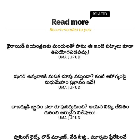
RELATED
Read more
Recommended to you
థైరాయిడ్ నియంత్రణకు మందులతో పాటు ఈ ఇంటి చిట్కాలు కూడా
ఉపయోగపడవచ్చు!
UMA JUPUDI
షుగర్ ఉన్నవారికి మసక చూపు వస్తుందా? కంటి ఆరోగ్యంపై
మధుమేహం ప్రభావం ఇదే!
UMA JUPUDI
చాణక్యుడి జ్ఞానం ఎలా రూపుదిద్దుకుంది? ఆయన విద్య, జీవితం
గురించి అరుదైన విశేషాలు!
UMA JUPUDI
ఫ్లాషింగ్ లైట్స్, లౌడ్ మ్యూజిక్, వేడి నీళ్లు.. మూర్ఛను ప్రేరేపించే