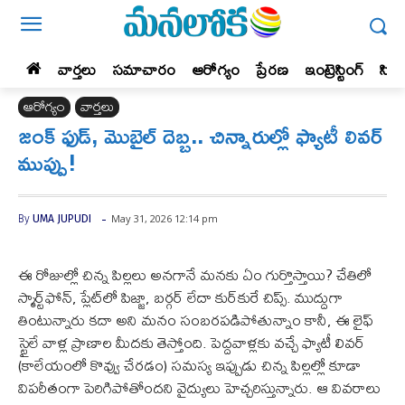
వార్తలు
సమాచారం
ఆరోగ్యం
ప్రేర‌ణ‌
ఇంట్రెస్టింగ్‌
సిన
ఆరోగ్యం
వార్తలు
జంక్ ఫుడ్, మొబైల్ దెబ్బ.. చిన్నారుల్లో ఫ్యాటీ లివర్
ముప్పు!
-
May 31, 2026 12:14 pm
By
UMA JUPUDI
ఈ రోజుల్లో చిన్న పిల్లలు అనగానే మనకు ఏం గుర్తొస్తాయి? చేతిలో
స్మార్ట్‌ఫోన్, ప్లేట్‌లో పిజ్జా, బర్గర్ లేదా కుర్‌కురే చిప్స్. ముద్దుగా
తింటున్నారు కదా అని మనం సంబరపడిపోతున్నాం కానీ, ఈ లైఫ్
స్టైలే వాళ్ల ప్రాణాల మీదకు తెస్తోంది. పెద్దవాళ్లకు వచ్చే ఫ్యాటీ లివర్
(కాలేయంలో కొవ్వు చేరడం) సమస్య ఇప్పుడు చిన్న పిల్లల్లో కూడా
విపరీతంగా పెరిగిపోతోందని వైద్యులు హెచ్చరిస్తున్నారు. ఆ వివరాలు