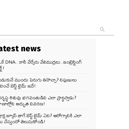
atest news
కే DNA.. కానీ వేర్వేరు వేలిముద్రలు..ఇంట్రెస్టింగ్
్ట్!
పడుకునే ముందు పెరుగు తినొచ్చా? నిపుణులు
ించే బెస్ట్ టైమ్ ఇదే!
ర్భస్థ శిశువు భగవంతుడిని ఎలా ప్రార్థిస్తాడు?
ాణాల్లోని అద్భుత వివరణ!
్రాక్ష జ్యూస్ తాగే బెస్ట్ టైమ్ ఏది? ఆరోగ్యానికి ఎలా
ు చేస్తుందో తెలుసుకోండి!