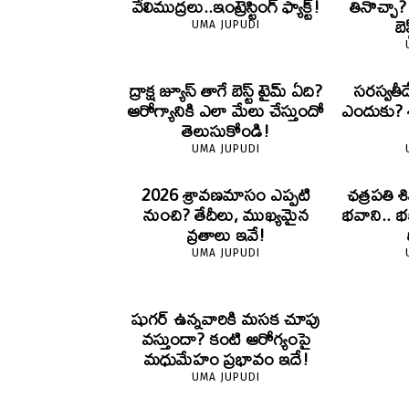
వేలిముద్రలు..ఇంట్రెస్టింగ్ ఫ్యాక్ట్!
తినొచ్చా
బె
UMA JUPUDI
ద్రాక్ష జ్యూస్ తాగే బెస్ట్ టైమ్ ఏది?
సరస్వతీ
ఆరోగ్యానికి ఎలా మేలు చేస్తుందో
ఎందుకు? శా
తెలుసుకోండి!
UMA JUPUDI
2026 శ్రావణమాసం ఎప్పటి
ఛత్రపతి శ
నుంచి? తేదీలు, ముఖ్యమైన
భవాని.. భ
వ్రతాలు ఇవే!
UMA JUPUDI
షుగర్ ఉన్నవారికి మసక చూపు
వస్తుందా? కంటి ఆరోగ్యంపై
మధుమేహం ప్రభావం ఇదే!
UMA JUPUDI