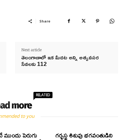
Share
Next article
తెలంగాణాలో ఇక మీదట అన్ని అత్యవసర
సేవలకు 112
RELATED
ad more
mmended to you
ే ముందు పెరుగు
గర్భస్థ శిశువు భగవంతుడిని