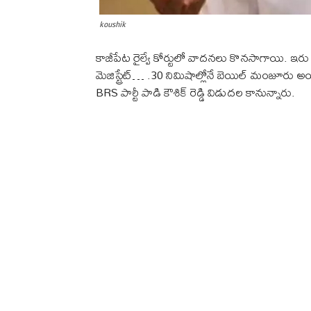
koushik
కాజీపేట రైల్వే కోర్టులో వాదనలు కొనసాగాయి. ఇ
మెజిస్ట్రేట్… .30 నిమిషాల్లోనే బెయిల్ మంజూరు 
BRS పార్టీ పాడి కౌశిక్ రెడ్డి విడుదల కానున్నారు.