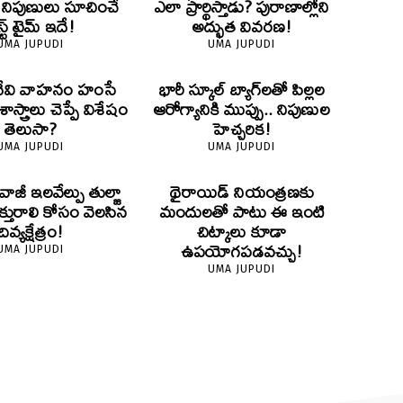
? నిపుణులు సూచించే
ఎలా ప్రార్థిస్తాడు? పురాణాల్లోని
స్ట్ టైమ్ ఇదే!
అద్భుత వివరణ!
UMA JUPUDI
UMA JUPUDI
దేవి వాహనం హంసే
భారీ స్కూల్ బ్యాగ్‌లతో పిల్లల
స్త్రాలు చెప్పే విశేషం
ఆరోగ్యానికి ముప్పు.. నిపుణుల
తెలుసా?
హెచ్చరిక!
UMA JUPUDI
UMA JUPUDI
ివాజీ ఇలవేల్పు తుల్జా
థైరాయిడ్ నియంత్రణకు
క్తురాలి కోసం వెలసిన
మందులతో పాటు ఈ ఇంటి
దివ్యక్షేత్రం!
చిట్కాలు కూడా
ఉపయోగపడవచ్చు!
UMA JUPUDI
UMA JUPUDI