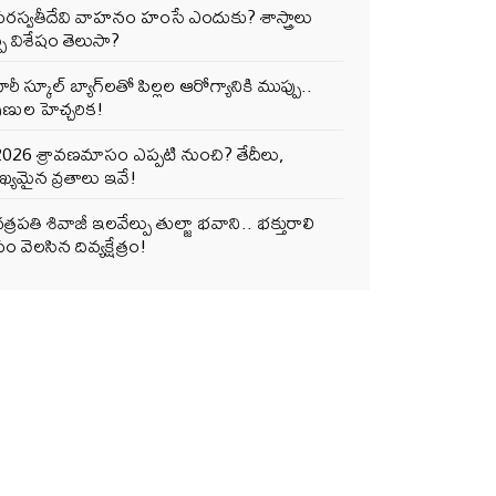
సరస్వతీదేవి వాహనం హంసే ఎందుకు? శాస్త్రాలు
్పే విశేషం తెలుసా?
ారీ స్కూల్ బ్యాగ్‌లతో పిల్లల ఆరోగ్యానికి ముప్పు..
ుణుల హెచ్చరిక!
2026 శ్రావణమాసం ఎప్పటి నుంచి? తేదీలు,
్యమైన వ్రతాలు ఇవే!
త్రపతి శివాజీ ఇలవేల్పు తుల్జా భవాని.. భక్తురాలి
ం వెలసిన దివ్యక్షేత్రం!