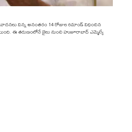
రు వాదనలు విన్న అనంతరం 14 రోజుల రిమాండ్ విధించిన
అయింది. ఈ తరుణంలోనే జైలు నుంచి హుజూరాబాద్ ఎమ్మెల్యే