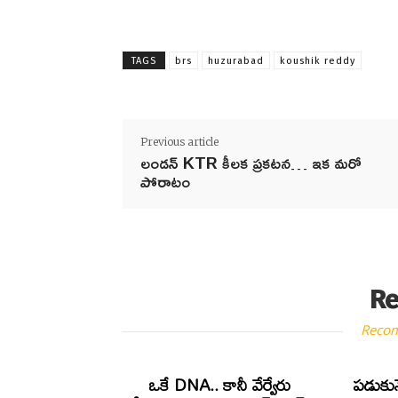
TAGS
brs
huzurabad
koushik reddy
Previous article
లండన్ KTR కీలక ప్రకటన… ఇక మరో
పోరాటం
Re
Reco
ఒకే DNA.. కానీ వేర్వేరు
పడుకున