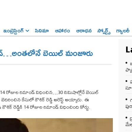
ఇంట్రెస్టింగ్‌
సినిమా
ఆహారం
ఆరాధన
స్పోర్ట్స్‌
గ్యాలరీ
ిమాండ్…అంతలోనే బెయిల్ మంజూరు
L
ఒ
ఫ్యాక
సూచ
డికి 14 రోజుల రిమాండ్ విధించిన…30 నిమిషాల్లోనే బెయిల్
ిరించిన కేసులో కౌశిక్ రెడ్డి అరెస్ట్ అయ్యారు. ఈ
గ
పుర
శిక్ రెడ్డికి 14 రోజుల రిమాండ్ విధించింది కోర్టు.
ద
మేల