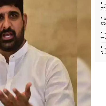
చెప
భ
నిప
ముఖ
ఛ
కోస