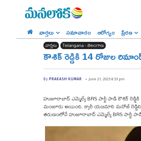
వార్తలు
సమాచారం
ఆరోగ్యం
ప్రేర‌ణ‌
వార్తలు
Telangana - తెలంగాణ
కౌశిక్ రెడ్డికి 14 రోజుల ర
-
June 21, 2025 8:33 pm
By
PRAKASH KUMAR
హుజూరాబాద్ ఎమ్మెల్యే BRS పార్టీ పాడి కౌశిక్ రెడ్
మంజూరు అయింది. క్వారీ యజమాని మనోజ్ రెడ్డిని బెద
తరుణంలోనే హుజూరాబాద్ ఎమ్మెల్యే BRS పార్టీ పాడి కౌ