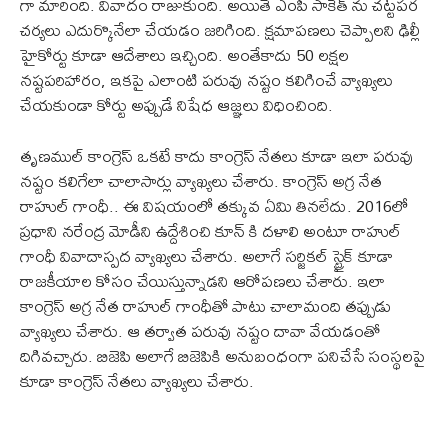
గా మారింది. వివాదం రాజుకుంది. అయితే ఎంపీ సాకేత్ ను చట్టపర
చర్యలు ఎదుర్కొనేలా చేయడం జరిగింది. క్షమాపణలు చెప్పాలని ఢిల్లీ
హైకోర్టు కూడా ఆదేశాలు ఇచ్చింది. అంతేకాదు 50 లక్షల
నష్టపరిహారం, ఇకపై ఎలాంటి పరువు నష్టం కలిగించే వ్యాఖ్యలు
చేయకుండా కోర్టు అప్పుడే నిషేధ ఆజ్ఞలు విధించింది.
తృణముల్ కాంగ్రెస్ ఒకటే కాదు కాంగ్రెస్ నేతలు కూడా ఇలా పరువు
నష్టం కలిగేలా చాలాసార్లు వ్యాఖ్యలు చేశారు. కాంగ్రెస్ అగ్ర నేత
రాహుల్ గాంధీ.. ఈ విషయంలో తక్కువ ఏమి తినలేదు. 2016లో
ప్రధాని నరేంద్ర మోడీని ఉద్దేశించి కూన్ కి దళాలి అంటూ రాహుల్
గాంధీ వివాదాస్పద వ్యాఖ్యలు చేశారు. అలాగే సర్జికల్ స్ట్రైక్ కూడా
రాజకీయాల కోసం చేయిస్తున్నాడని ఆరోపణలు చేశారు. ఇలా
కాంగ్రెస్ అగ్ర నేత రాహుల్ గాంధీతో పాటు చాలామంది తప్పుడు
వ్యాఖ్యలు చేశారు. ఆ తర్వాత పరువు నష్టం దావా వేయడంతో
దిగివచ్చారు. బిజెపి అలాగే బిజెపికి అనుబంధంగా పనిచేసే సంస్థలపై
కూడా కాంగ్రెస్ నేతలు వ్యాఖ్యలు చేశారు.