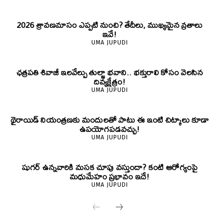
2026 శ్రావణమాసం ఎప్పటి నుంచి? తేదీలు, ముఖ్యమైన వ్రతాలు
ఇవే!
UMA JUPUDI
ఛత్రపతి శివాజీ ఇలవేల్పు తుల్జా భవాని.. భక్తురాలి కోసం వెలసిన
దివ్యక్షేత్రం!
UMA JUPUDI
థైరాయిడ్ నియంత్రణకు మందులతో పాటు ఈ ఇంటి చిట్కాలు కూడా
ఉపయోగపడవచ్చు!
UMA JUPUDI
షుగర్ ఉన్నవారికి మసక చూపు వస్తుందా? కంటి ఆరోగ్యంపై
మధుమేహం ప్రభావం ఇదే!
UMA JUPUDI