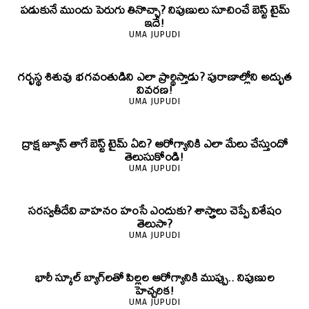
పడుకునే ముందు పెరుగు తినొచ్చా? నిపుణులు సూచించే బెస్ట్ టైమ్
ఇదే!
UMA JUPUDI
గర్భస్థ శిశువు భగవంతుడిని ఎలా ప్రార్థిస్తాడు? పురాణాల్లోని అద్భుత
వివరణ!
UMA JUPUDI
ద్రాక్ష జ్యూస్ తాగే బెస్ట్ టైమ్ ఏది? ఆరోగ్యానికి ఎలా మేలు చేస్తుందో
తెలుసుకోండి!
UMA JUPUDI
సరస్వతీదేవి వాహనం హంసే ఎందుకు? శాస్త్రాలు చెప్పే విశేషం
తెలుసా?
UMA JUPUDI
భారీ స్కూల్ బ్యాగ్‌లతో పిల్లల ఆరోగ్యానికి ముప్పు.. నిపుణుల
హెచ్చరిక!
UMA JUPUDI