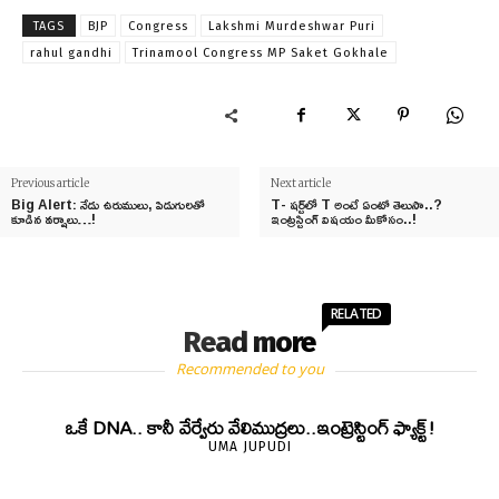
TAGS
BJP
Congress
Lakshmi Murdeshwar Puri
rahul gandhi
Trinamool Congress MP Saket Gokhale
Previous article
Next article
Big Alert: నేడు ఉరుములు, పిడుగులతో
T- షర్ట్‌లో T అంటే ఏంటో తెలుసా..?
కూడిన వర్షాలు…!
ఇంట్రస్టింగ్‌ విషయం మీకోసం..!
RELATED
Read more
Recommended to you
ఒకే DNA.. కానీ వేర్వేరు వేలిముద్రలు..ఇంట్రెస్టింగ్ ఫ్యాక్ట్!
UMA JUPUDI