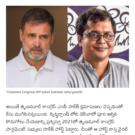
Trinamool Congress MP Saket Gokhale rahul gandhi
అయితే తృణమూల్ కాంగ్రెస్ ఎంపీ సాకేత్ క్షమాపణలు చెప్పడంతో
కేసు ముగిసినట్లయింది. స్విట్జర్లాండ్ లోని జెనీవాలో పూరి ఆస్తిని
కొనుగోలు చేయడాన్ని ప్రశ్నిస్తూ 2021లో తృణమూల్ కాంగ్రెస్
పార్లమెంట్ సభ్యులు సాకేత్ పోస్ట్ పెట్టారు. దీంతో ఆ పోస్ట్ కాస్త వైరల్