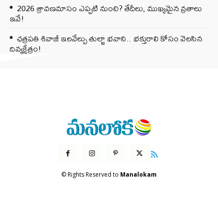
2026 శ్రావణమాసం ఎప్పటి నుంచి? తేదీలు, ముఖ్యమైన వ్రతాలు
ఇవే!
ఛత్రపతి శివాజీ ఇలవేల్పు తుల్జా భవాని.. భక్తురాలి కోసం వెలసిన
దివ్యక్షేత్రం!
© Rights Reserved to
Manalokam