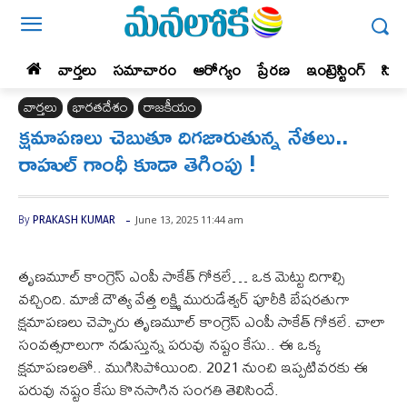
వార్తలు
సమాచారం
ఆరోగ్యం
ప్రేర‌ణ‌
ఇంట్రెస్టింగ్‌
సిన
వార్తలు
భారతదేశం
రాజకీయం
క్షమాపణలు చెబుతూ దిగజారుతున్న నేతలు..
రాహుల్ గాంధీ కూడా తెగింపు !
-
June 13, 2025 11:44 am
By
PRAKASH KUMAR
తృణమూల్ కాంగ్రెస్ ఎంపీ సాకేత్ గోకలే… ఒక మెట్టు దిగాల్సి
వచ్చింది. మాజీ దౌత్య వేత్త లక్ష్మి మురుడేశ్వర్ పూరీకి బేషరతుగా
క్షమాపణలు చెప్పారు తృణమూల్ కాంగ్రెస్ ఎంపీ సాకేత్ గోకలే. చాలా
సంవత్సరాలుగా నడుస్తున్న పరువు నష్టం కేసు.. ఈ ఒక్క
క్షమాపణలతో.. ముగిసిపోయింది. 2021 నుంచి ఇప్పటివరకు ఈ
పరువు నష్టం కేసు కొనసాగిన సంగతి తెలిసిందే.