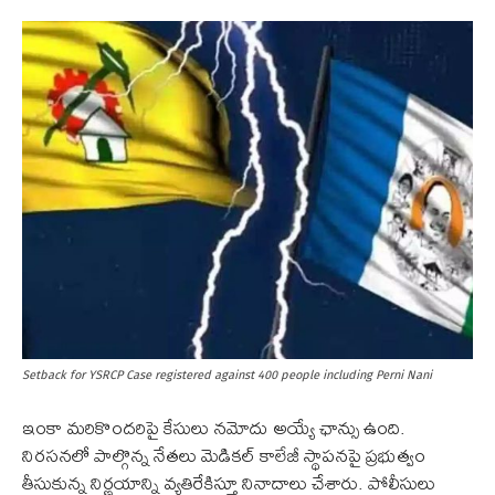
Setback for YSRCP Case registered against 400 people including Perni Nani
ఇంకా మ‌రికొంద‌రిపై కేసులు న‌మోదు అయ్యే ఛాన్సు ఉంది.
నిరసనలో పాల్గొన్న నేతలు మెడికల్ కాలేజీ స్థాపనపై ప్రభుత్వం
తీసుకున్న నిర్ణయాన్ని వ్యతిరేకిస్తూ నినాదాలు చేశారు. పోలీసులు