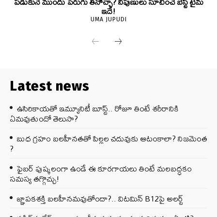
పడుకునే ముందు పెరుగు తినొచ్చా? నిపుణులు సూచించే బెస్ట్ టైమ్
ఇదే!
UMA JUPUDI
Latest news
ఉసిరికాయతో ఇమ్యూనిటీ బూస్ట్‌.. రోజూ తింటే శరీరానికి
ఏమవుతుందో తెలుసా?
బుధ గ్రహం బలహీనతతో పిల్లల చదువుకు ఆటంకాలా? నిజమెంత
?
ఫైబర్‌ పుష్కలంగా ఉండే ఈ కూరగాయలు తింటే మలబద్ధకం
సమస్య తగ్గొచ్చు!
జ్ఞాపకశక్తి బలహీనమవుతోందా?.. విటమిన్ B12పై అలర్ట్