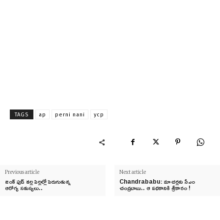
TAGS
ap
perni nani
ycp
Previous article
Next article
జంక్ ఫుడ్ వల్ల పిల్లల్లో పెరుగుతున్న
Chandrababu: మాచర్లకు సీఎం
ఆరోగ్య సమస్యలు..
చంద్ర‌బాబు.. ఆ ప‌థ‌కానికి శ్రీకారం !