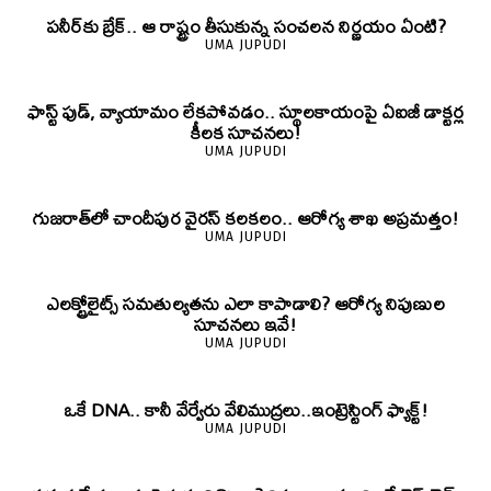
పనీర్‌కు బ్రేక్.. ఆ రాష్ట్రం తీసుకున్న సంచలన నిర్ణయం ఏంటి?
UMA JUPUDI
ఫాస్ట్ ఫుడ్, వ్యాయామం లేకపోవడం.. స్థూలకాయంపై ఏఐజీ డాక్టర్ల
కీలక సూచనలు!
UMA JUPUDI
గుజరాత్‌లో చాందీపుర వైరస్ కలకలం.. ఆరోగ్య శాఖ అప్రమత్తం!
UMA JUPUDI
ఎలక్ట్రోలైట్స్ సమతుల్యతను ఎలా కాపాడాలి? ఆరోగ్య నిపుణుల
సూచనలు ఇవే!
UMA JUPUDI
ఒకే DNA.. కానీ వేర్వేరు వేలిముద్రలు..ఇంట్రెస్టింగ్ ఫ్యాక్ట్!
UMA JUPUDI