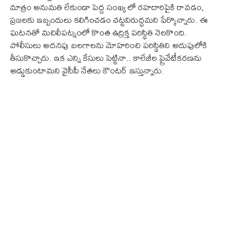
మాత్రం అనుమతి లేకుండా పెద్ద సంఖ్య లో రహదారిపైకి రావడం,
ప్రజలకు ఇబ్బందులు కలిగించడం చట్టవిరుద్ధమని పేర్కొన్నారు. ఈ
ఘటనతో మచిలీపట్నంలో కొంత ఉద్రిక్త పరిస్థితి నెలకొంది.
పోలీసులు అదనపు బలగాలను మోహరించి పరిస్థితిని అదుపులోకి
తీసుకొచ్చారు. ఇక ఎన్ని కేసులు పెట్టినా.. కాలేజీల ప్రైవేటీక‌ర‌ణ‌ను
అడ్డుకుంటామ‌ని వైసీపీ నేత‌లు కౌంట‌ర్ ఇస్తున్నారు.