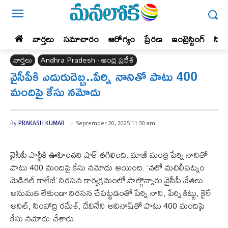
వార్తలు
సమాచారం
ఆరోగ్యం
ప్రేర‌ణ‌
ఇంట్రెస్టింగ్‌
సిన
వార్తలు
Andhra Pradesh - ఆంధ్ర ప్రదేశ్‌
వైసీపీకి ఎదురుదెబ్బ‌..పేర్ని నానితో పాటు 400
మందిపై కేసు నమోదు
-
September 20, 2025 11:30 am
By
PRAKASH KUMAR
వైసీపీ పార్టీకి ఊహించ‌ని షాక్ త‌గిలింది. మాజీ మంత్రి పేర్ని నానితో
పాటు 400 మందిపై కేసు నమోదు అయింది. ‘చలో మచిలీపట్నం
మెడికల్ కాలేజీ’ నిరసన కార్యక్రమంలో పాల్గొన్నారు వైసీపీ నేతలు.
అనుమతి లేకుండా నిరసన చేపట్టడంతో పేర్ని నాని, పేర్ని కిట్టు, కైలే
అనిల్, సింహాద్రి రమేశ్, దేవినేని అవినాష్‌తో పాటు 400 మందిపై
కేసు నమోదు చేశారు.