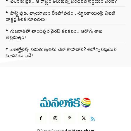
పనీర్‌కు బ్రేక్.. ఆ రాష్ట్రం తీసుకున్న సంచలన నిర్ణయం ఏంటి?
ఫాస్ట్ ఫుడ్, వ్యాయామం లేకపోవడం.. స్థూలకాయంపై ఏఐజీ
డాక్టర్ల కీలక సూచనలు!
గుజరాత్‌లో చాందీపుర వైరస్ కలకలం.. ఆరోగ్య శాఖ
అప్రమత్తం!
ఎలక్ట్రోలైట్స్ సమతుల్యతను ఎలా కాపాడాలి? ఆరోగ్య నిపుణుల
సూచనలు ఇవే!
© Rights Reserved to
Manalokam