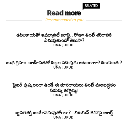
RELATED
Read more
Recommended to you
ఉసిరికాయతో ఇమ్యూనిటీ బూస్ట్‌.. రోజూ తింటే శరీరానికి
ఏమవుతుందో తెలుసా?
UMA JUPUDI
బుధ గ్రహం బలహీనతతో పిల్లల చదువుకు ఆటంకాలా? నిజమెంత ?
UMA JUPUDI
ఫైబర్‌ పుష్కలంగా ఉండే ఈ కూరగాయలు తింటే మలబద్ధకం
సమస్య తగ్గొచ్చు!
UMA JUPUDI
జ్ఞాపకశక్తి బలహీనమవుతోందా?.. విటమిన్ B12పై అలర్ట్
UMA JUPUDI