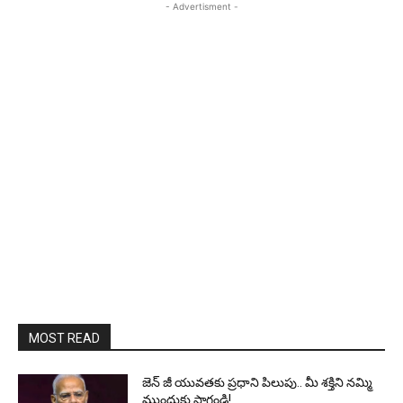
- Advertisment -
MOST READ
జెన్‌ జీ యువతకు ప్రధాని పిలుపు.. మీ శక్తిని నమ్మి
ముందుకు సాగండి!