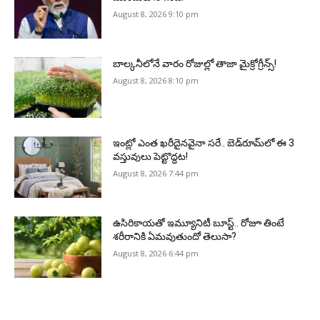
August 8, 2026 9:10 pm
బాల్కనీలోనే వారం రోజుల్లో తాజా మైక్రోగ్రీన్స్‌!
August 8, 2026 8:10 pm
ఇంట్లో ఎంత ఖరీదైనవైనా సరే.. బెడ్‌రూమ్‌లో ఈ 3
వస్తువులు పెట్టొద్దట!
August 8, 2026 7:44 pm
ఉసిరికాయతో ఇమ్యూనిటీ బూస్ట్‌.. రోజూ తింటే
శరీరానికి ఏమవుతుందో తెలుసా?
August 8, 2026 6:44 pm