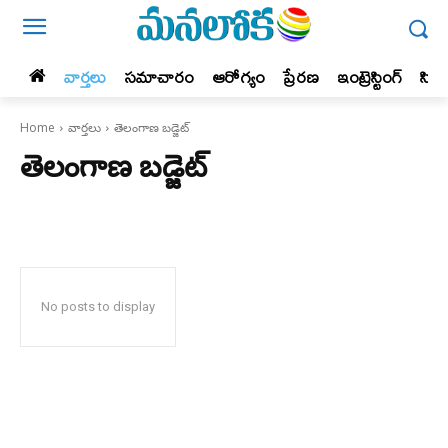
వార్తలు
సమాచారం
ఆరోగ్యం
ప్రేర‌ణ‌
ఇంట్రెస్టింగ్‌
సిన
Home
వార్తలు
తెలంగాణ బడ్జెట్
తెలంగాణ బడ్జెట్
No posts to display