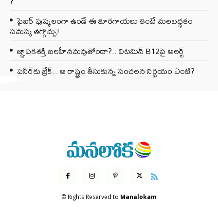
?
ఫైబర్‌ పుష్కలంగా ఉండే ఈ కూరగాయలు తింటే మలబద్ధకం
సమస్య తగ్గొచ్చు!
జ్ఞాపకశక్తి బలహీనమవుతోందా?.. విటమిన్ B12పై అలర్ట్
పనీర్‌కు బ్రేక్.. ఆ రాష్ట్రం తీసుకున్న సంచలన నిర్ణయం ఏంటి?
© Rights Reserved to
Manalokam