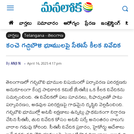
వార్తలు
సమాచారం
ఆరోగ్యం
ప్రేర‌ణ‌
ఇంట్రెస్టింగ్‌
సిన
వార్తలు
Telangana - తెలంగాణ
కంచె గచ్చిబౌళి భూములపై సీఈసీ కీలక నివేదిక
-
April 16, 2025 4:17 pm
By
ANJI N
తెలంగాణలో గచ్చిబౌలి భూముల విషయంలో పర్యావరణ పరిరక్షణకు
అనుకూలంగా కేంద్ర సాధికారిక కమిటీ (సీఈసీ) ఒక కీలక నివేదికను
సమర్పించింది. ఈ నివేదికలో పలు సూచనలు, సిఫార్సులతో పాటు
పర్యావరణం, అడవుల పరిరక్షణపై గాఢమైన దృష్టిని వెల్లడించింది.
గచ్చిబౌలి భూముల్లో అటవీ లక్షణాలు ఉన్నట్లు ప్రాథమికంగా నిర్ధారణ
చేసిన సీఈసీ, తుది నివేదిక కోసం అటవీ సర్వే అనంతరం నాలుగు
వారాల గడువు కోరింది. సీఈసీ నివేదిక ప్రకారం, హైకోర్టు ఆదేశాలు