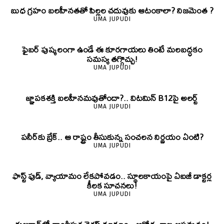
బుధ గ్రహం బలహీనతతో పిల్లల చదువుకు ఆటంకాలా? నిజమెంత ?
UMA JUPUDI
ఫైబర్‌ పుష్కలంగా ఉండే ఈ కూరగాయలు తింటే మలబద్ధకం
సమస్య తగ్గొచ్చు!
UMA JUPUDI
జ్ఞాపకశక్తి బలహీనమవుతోందా?.. విటమిన్ B12పై అలర్ట్
UMA JUPUDI
పనీర్‌కు బ్రేక్.. ఆ రాష్ట్రం తీసుకున్న సంచలన నిర్ణయం ఏంటి?
UMA JUPUDI
ఫాస్ట్ ఫుడ్, వ్యాయామం లేకపోవడం.. స్థూలకాయంపై ఏఐజీ డాక్టర్ల
కీలక సూచనలు!
UMA JUPUDI