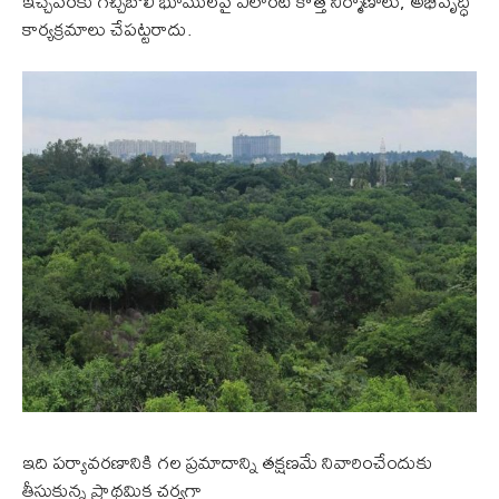
ఇచ్చేవరకు గచ్చిబౌలి భూములపై ఎలాంటి కొత్త నిర్మాణాలు, అభివృద్ధి
కార్యక్రమాలు చేపట్టరాదు.
ఇది పర్యావరణానికి గల ప్రమాదాన్ని తక్షణమే నివారించేందుకు
తీసుకున్న ప్రాథమిక చర్యగా