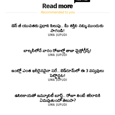
Read more
Recommended to you
జెన్‌ జీ యువతకు ప్రధాని పిలుపు.. మీ శక్తిని నమ్మి ముందుకు
సాగండి!
UMA JUPUDI
బాల్కనీలోనే వారం రోజుల్లో తాజా మైక్రోగ్రీన్స్‌!
UMA JUPUDI
ఇంట్లో ఎంత ఖరీదైనవైనా సరే.. బెడ్‌రూమ్‌లో ఈ 3 వస్తువులు
పెట్టొద్దట!
UMA JUPUDI
ఉసిరికాయతో ఇమ్యూనిటీ బూస్ట్‌.. రోజూ తింటే శరీరానికి
ఏమవుతుందో తెలుసా?
UMA JUPUDI