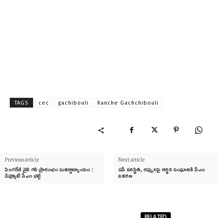
TAGS
cec
gachibouli
Kanche Gachchibouli
Previous article
Next article
సింగరేణి నైనీ గనీ ప్రారంభం సువర్ణాద్యాయం :
ఏపీ పరిస్థితి, అప్పులపై ఆర్థిక సంఘానికి సీఎం
డిప్యూటీ సీఎం భట్టి
వివరణ
RELATED