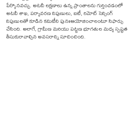
పేర్కొనవచ్చు. అటవీ లక్షణాలు ఉన్న ప్రాంతాలను గుర్తించడంలో
అటవీ శాఖ, పర్యావరణ నిపుణులు, ఐటీ, రిమోట్ సెన్సింగ్
నిపుణులతో కూడిన కమిటీని పునఃఆయోజించాలంటూ సిఫార్సు
చేసింది. అలాగే, గ్రామీణ మరియు పట్టణ భూగతుల మధ్య స్పష్టత
తీసుకురావాల్సిన అవసరాన్ని సూచించింది.