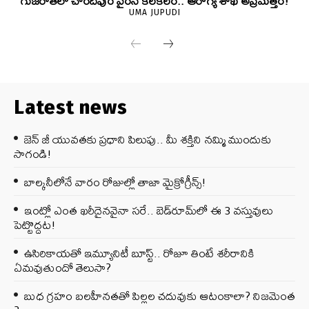
గుజరాత్‌లో చాందీపుర వైరస్ కలకలం.. ఆరోగ్య శాఖ అప్రమత్తం!
UMA JUPUDI
Latest news
జెన్‌ జీ యువతకు ప్రధాని పిలుపు.. మీ శక్తిని నమ్మి ముందుకు
సాగండి!
బాల్కనీలోనే వారం రోజుల్లో తాజా మైక్రోగ్రీన్స్‌!
ఇంట్లో ఎంత ఖరీదైనవైనా సరే.. బెడ్‌రూమ్‌లో ఈ 3 వస్తువులు
పెట్టొద్దట!
ఉసిరికాయతో ఇమ్యూనిటీ బూస్ట్‌.. రోజూ తింటే శరీరానికి
ఏమవుతుందో తెలుసా?
బుధ గ్రహం బలహీనతతో పిల్లల చదువుకు ఆటంకాలా? నిజమెంత