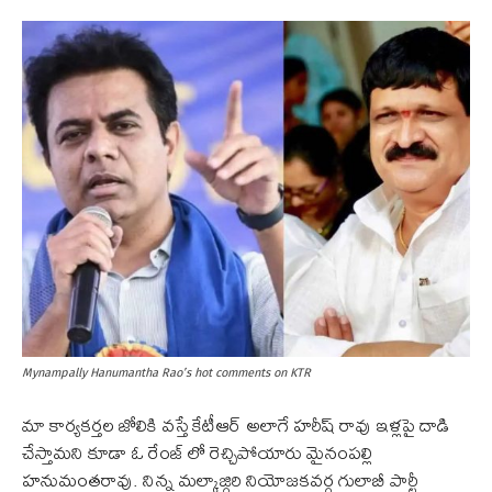
Mynampally Hanumantha Rao’s hot comments on KTR
మా కార్యకర్తల జోలికి వస్తే కేటీఆర్ అలాగే హరీష్ రావు ఇళ్లపై దాడి
చేస్తామని కూడా ఓ రేంజ్ లో రెచ్చిపోయారు మైనంపల్లి
హనుమంతరావు. నిన్న మల్కాజ్గిరి నియోజకవర్గ గులాబీ పార్టీ