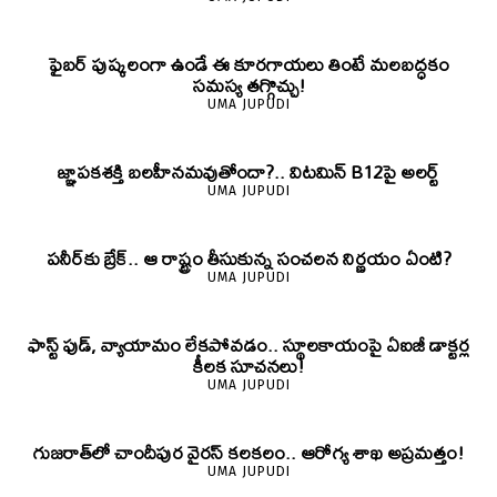
ఫైబర్‌ పుష్కలంగా ఉండే ఈ కూరగాయలు తింటే మలబద్ధకం
సమస్య తగ్గొచ్చు!
UMA JUPUDI
జ్ఞాపకశక్తి బలహీనమవుతోందా?.. విటమిన్ B12పై అలర్ట్
UMA JUPUDI
పనీర్‌కు బ్రేక్.. ఆ రాష్ట్రం తీసుకున్న సంచలన నిర్ణయం ఏంటి?
UMA JUPUDI
ఫాస్ట్ ఫుడ్, వ్యాయామం లేకపోవడం.. స్థూలకాయంపై ఏఐజీ డాక్టర్ల
కీలక సూచనలు!
UMA JUPUDI
గుజరాత్‌లో చాందీపుర వైరస్ కలకలం.. ఆరోగ్య శాఖ అప్రమత్తం!
UMA JUPUDI