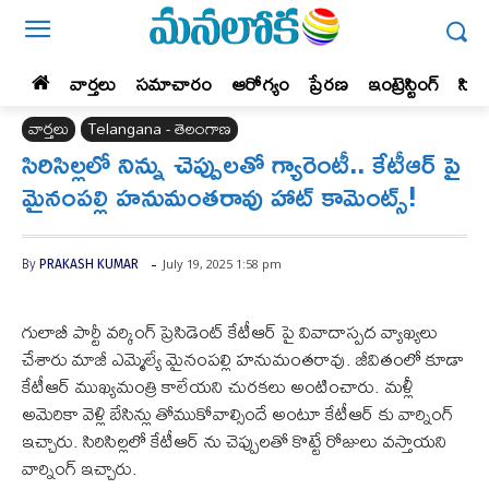
వార్తలు
సమాచారం
ఆరోగ్యం
ప్రేర‌ణ‌
ఇంట్రెస్టింగ్‌
సిన
వార్తలు
Telangana - తెలంగాణ
సిరిసిల్లలో నిన్ను చెప్పులతో గ్యారెంటీ.. కేటీఆర్ పై
మైనంపల్లి హనుమంతరావు హాట్ కామెంట్స్!
-
July 19, 2025 1:58 pm
By
PRAKASH KUMAR
గులాబీ పార్టీ వర్కింగ్ ప్రెసిడెంట్ కేటీఆర్ పై వివాదాస్పద వ్యాఖ్యలు
చేశారు మాజీ ఎమ్మెల్యే మైనంపల్లి హనుమంతరావు. జీవితంలో కూడా
కేటీఆర్ ముఖ్యమంత్రి కాలేయని చురకలు అంటించారు. మళ్లీ
అమెరికా వెళ్లి బేసిన్లు తోముకోవాల్సిందే అంటూ కేటీఆర్ కు వార్నింగ్
ఇచ్చారు. సిరిసిల్లలో కేటీఆర్ ను చెప్పులతో కొట్టే రోజులు వస్తాయని
వార్నింగ్ ఇచ్చారు.