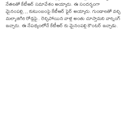
నేతలతో కేటీఆర్ సమావేశం అయ్యారు. ఈ సందర్భంగా
మైనంపల్లి… కుటుంబంపై కేటీఆర్ ఫైర్ అయ్యారు. గుండాలతో వచ్చి
మల్కాజిగిరి రోడ్లపై.. రెచ్చిపోయిన వాళ్ల అంతు చూస్తామని వార్నింగ్
ఇచ్చారు. ఈ నేపథ్యంలోనే కేటీఆర్ కు మైనంపల్లి కౌంటర్ ఇచ్చాడు.