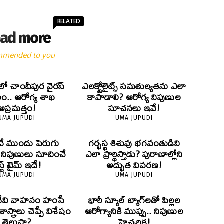
RELATED
ad more
mmended to you
లో చాందీపుర వైరస్
ఎలక్ట్రోలైట్స్ సమతుల్యతను ఎలా
.. ఆరోగ్య శాఖ
కాపాడాలి? ఆరోగ్య నిపుణుల
అప్రమత్తం!
సూచనలు ఇవే!
UMA JUPUDI
UMA JUPUDI
ే ముందు పెరుగు
గర్భస్థ శిశువు భగవంతుడిని
? నిపుణులు సూచించే
ఎలా ప్రార్థిస్తాడు? పురాణాల్లోని
స్ట్ టైమ్ ఇదే!
అద్భుత వివరణ!
UMA JUPUDI
UMA JUPUDI
దేవి వాహనం హంసే
భారీ స్కూల్ బ్యాగ్‌లతో పిల్లల
స్త్రాలు చెప్పే విశేషం
ఆరోగ్యానికి ముప్పు.. నిపుణుల
తెలుసా?
హెచ్చరిక!