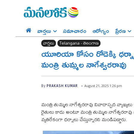
వార్తలు
సమాచారం
ఆరోగ్యం
ప్రేర‌ణ‌
వార్తలు
Telangana - తెలంగాణ
యూరియా కోసం రోడెక్కి ధర్నా 
మంత్రి తుమ్మల నాగేశ్వరరావు
-
August 21, 2025 1:26 pm
By
PRAKASH KUMAR
మంత్రి తుమ్మల నాగేశ్వరరావు వివాదాస్పద వ్యాఖ్యల
రైతులు కాదు అంటూ మంత్రి తుమ్మల నాగేశ్వరరావు బా
వ్యతిరేకంగా ధర్నాలు చేస్తున్నారని మండిపడ్డారు.