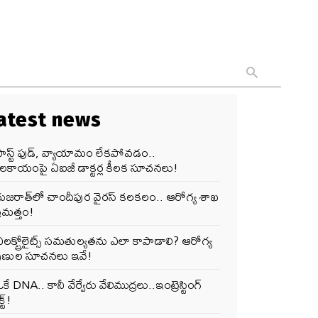
atest news
ఫాస్ట్ ఫుడ్, వ్యాయామం లేకపోవడం..
ూలకాయంపై ఏఐజీ డాక్టర్ల కీలక సూచనలు!
గుజరాత్‌లో చాందీపుర వైరస్ కలకలం.. ఆరోగ్య శాఖ
రమత్తం!
లక్ట్రోలైట్స్ సమతుల్యతను ఎలా కాపాడాలి? ఆరోగ్య
పుణుల సూచనలు ఇవే!
కే DNA.. కానీ వేర్వేరు వేలిముద్రలు..ఇంట్రెస్టింగ్
్ట్!