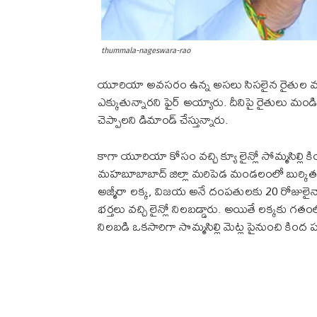
thummala-nageswara-rao
యూరియా అవసరం ఉన్న అసలు సిసలైన రైతుల వల్ల 
ఎక్కుతున్నారని ఫైర్ అయ్యారు. దీనిపై రైతులు మం
చెప్పాలని డిమాండ్ చేస్తున్నారు.
కాగా యూరియా కోసం వచ్చి క్యూ లైన్లో సోమ్మసిల్లి
మహబూబాబాద్ జిల్లా మరిపెడ మండలంలో బుర్కిత
అజ్మీరా లక్క, విజయ అనే దంపతులకు 20 రోజులైనా
భర్తలు వచ్చి లైన్లో నిలబడ్డారు. అయితే లక్కకు
నిలబడి ఒకసారిగా సొమ్మసిల్లి మెట్ల పైనుంచి కి