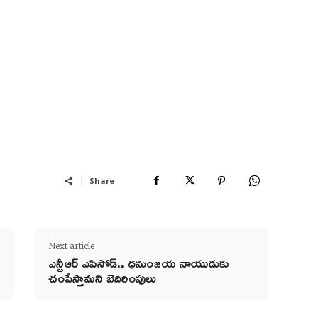
Share
Next article
ఎన్టీఆర్ ఎపిసోడ్.. ధనుంజయ నాయుడుకు
చంపేస్తామని బెదిరింపులు