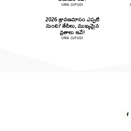
UMA JUPUDI
2026 శ్రావణమాసం ఎప్పటి
నుంచి? తేదీలు, ముఖ్యమైన
వ్రతాలు ఇవే!
UMA JUPUDI