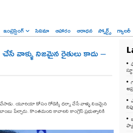
ఇంట్రెస్టింగ్‌
సినిమా
ఆహారం
ఆరాధన
స్పోర్ట్స్‌
గ్యాలరీ
చేసే వాళ్ళు నిజమైన రైతులు కాదు –
L
స్థ
అప్
ఎ
ు చేసాడు. యూరియా కోసం రోడెక్కి ధర్నా చేసే వాళ్ళు నిజమైన
ని
ంబు పేల్చారు. కొంతమంది కావాలని కాంగ్రెస్ ప్రభుత్వానికి
ఒ
ఫ్యాక