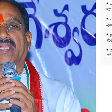
సూచ
గ
పుర
ద
మేల
చెప