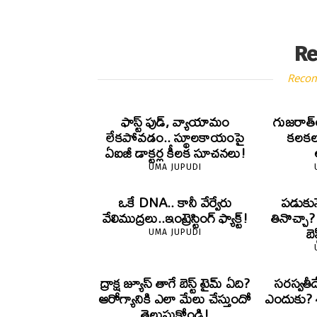
Re
Reco
ఫాస్ట్ ఫుడ్, వ్యాయామం
గుజరాత్‌
లేకపోవడం.. స్థూలకాయంపై
కలకలం
ఏఐజీ డాక్టర్ల కీలక సూచనలు!
UMA JUPUDI
ఒకే DNA.. కానీ వేర్వేరు
పడుకున
వేలిముద్రలు..ఇంట్రెస్టింగ్ ఫ్యాక్ట్!
తినొచ్చా
బె
UMA JUPUDI
ద్రాక్ష జ్యూస్ తాగే బెస్ట్ టైమ్ ఏది?
సరస్వతీ
ఆరోగ్యానికి ఎలా మేలు చేస్తుందో
ఎందుకు? శా
తెలుసుకోండి!