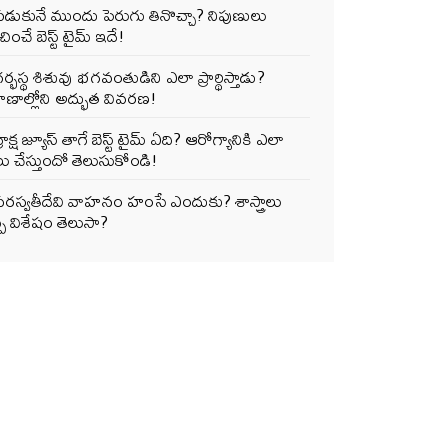
పడుకునే ముందు పెరుగు తినొచ్చా? నిపుణులు
ించే బెస్ట్ టైమ్ ఇదే!
ర్భస్థ శిశువు భగవంతుడిని ఎలా ప్రార్థిస్తాడు?
ాణాల్లోని అద్భుత వివరణ!
్రాక్ష జ్యూస్ తాగే బెస్ట్ టైమ్ ఏది? ఆరోగ్యానికి ఎలా
ు చేస్తుందో తెలుసుకోండి!
సరస్వతీదేవి వాహనం హంసే ఎందుకు? శాస్త్రాలు
్పే విశేషం తెలుసా?