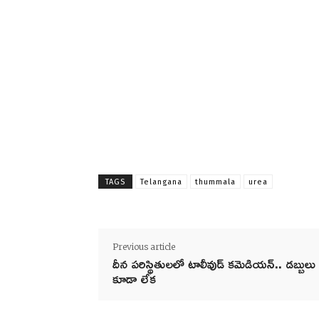
TAGS
Telangana
thummala
urea
Previous article
దీన పరిస్థితులలో టాలీవుడ్ కమెడియన్.. డబ్బులు
కూడా లేక