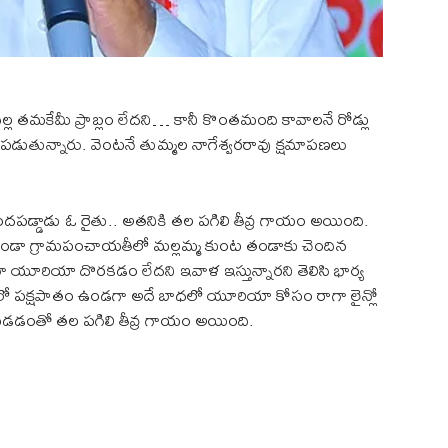
తమకేమీ ప్రాబ్లం లేదని… కానీ కొంతమంది కావాలనే రోడ్లు
డిపడుతున్నారు. వెంటనే తుమ్మల నాగేశ్వరరావు క్షమాపణలు
 కిందపడ్డాడు ఓ రైతు.. అతనికి తల పగిలి తీవ్ర గాయం అయింది.
ండా గ్రామపంచాయతీలో మల్లమ్మ కుంట తండాకు చెందిన
 యూరియా దొరకడం లేదని ఇవాళ ఇస్తున్నారని తెలిసి భార్య
 గతంలో పక్షపాతం ఉండగా అదే బాధలో యూరియా కోసం రాగా లైన్లో
ంద పడడంతో తల పగిలి తీవ్ర గాయం అయింది.