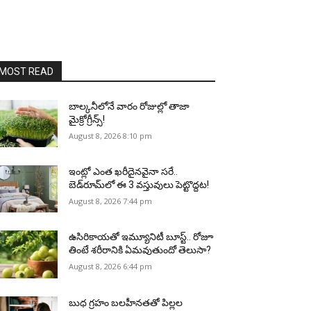
MOST READ
బాల్కనీలోనే వారం రోజుల్లో తాజా
మైక్రోగ్రీన్స్‌!
August 8, 2026 8:10 pm
ఇంట్లో ఎంత ఖరీదైనవైనా సరే..
బెడ్‌రూమ్‌లో ఈ 3 వస్తువులు పెట్టొద్దట!
August 8, 2026 7:44 pm
ఉసిరికాయతో ఇమ్యూనిటీ బూస్ట్‌.. రోజూ
తింటే శరీరానికి ఏమవుతుందో తెలుసా?
August 8, 2026 6:44 pm
బుధ గ్రహం బలహీనతతో పిల్లల