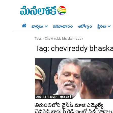
వార్తలు
సమాచారం
ఆరోగ్యం
ప్రేర‌ణ‌
Tags
Chevireddy bhaskar reddy
Tag:
chevireddy bhaska
Andhra Pradesh - ఆంధ్ర ప్రదేశ్‌
తిరుపతిలోని వైసీపీ మాజీ ఎమ్మెల్యే
చెవిరెడ్డి భాస్కర్ రెడ్డి ఇంట్లో సిట్ సోదాల