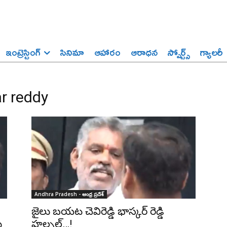
ఇంట్రెస్టింగ్‌
సినిమా
ఆహారం
ఆరాధన
స్పోర్ట్స్‌
గ్యాలరీ
r reddy
Andhra Pradesh - ఆంధ్ర ప్రదేశ్‌
జైలు బయట చెవిరెడ్డి భాస్కర్ రెడ్డి
ు
హల్చల్…!