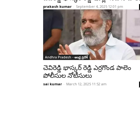
prakash kumar
-
September 4, 2025 12:01 pm
Andhra Pradesh - ఆంధ్ర ప్రదేశ్‌
చెవిరెడ్డి భాస్కర్ రెడ్డి ఎర్రగొండ పాలెం
పోలీసుల నోటీసులు
sai kumar
-
March 12, 2025 11:52 am