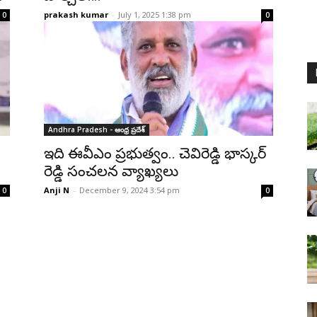
prakash kumar
-
July 1, 2025 1:38 pm
0
0
Andhra Pradesh - ఆంధ్ర ప్రదేశ్‌
ఇది ఈవీఎం ప్రభుత్వం.. చెవిరెడ్డి భాస్కర్
రెడ్డి సంచలన వ్యాఖ్యలు
Anji N
-
December 9, 2024 3:54 pm
0
0